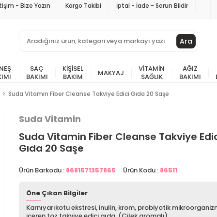
etişim - Bize Yazın
Kargo Takibi
İptal - İade - Sorun Bildir
Ara
NEŞ
SAÇ
KIŞISEL
VITAMIN
AĞIZ
MAKYAJ
KIMI
BAKIMI
BAKIM
SAĞLIK
BAKIMI
Suda Vitamin Fiber Cleanse Takviye Edici Gıda 20 Saşe
Suda Vitamin
Suda Vitamin Fiber Cleanse Takviye Edic
Gıda 20 Saşe
Ürün Barkodu :
8681571357865
Ürün Kodu :
86511
Öne Çıkan Bilgiler
Karnıyarıkotu ekstresi, inulin, krom, probiyotik mikroorgani
içeren toz takviye edici gıda. (Çilek aromalı)