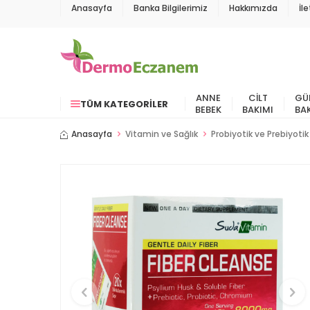
Anasayfa
Banka Bilgilerimiz
Hakkımızda
İl
ANNE
CILT
GÜ
TÜM KATEGORILER
BEBEK
BAKIMI
BA
Anasayfa
Vitamin ve Sağlık
Probiyotik ve Prebiyotik