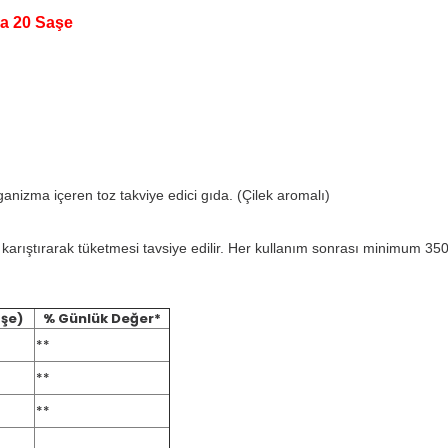
da 20 Saşe
ganizma içeren toz takviye edici gıda. (Çilek aromalı)
karıştırarak tüketmesi tavsiye edilir. Her kullanım sonrası minimum 350
aşe)
% Günlük Değer
*
**
**
**