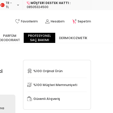
TR −
MÜŞTERI DESTEK HATTI :
TL
08505324500
0
0
Favorilerim
Hesabım
Sepetim
PARFÜM
PROFESYONEL
DERMOKOZMETIK
DEODORANT
SAÇ BAKIMI
i
%100 Orijinal Ürün
%100 Müşteri Memnuniyeti
Güvenli Alışveriş
zma