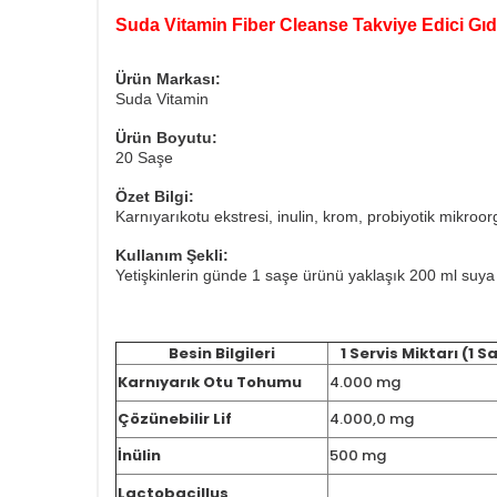
Suda Vitamin Fiber Cleanse Takviye Edici Gı
Ürün Markası:
Suda Vitamin
Ürün Boyutu:
20 Saşe
Özet Bilgi:
Karnıyarıkotu ekstresi, inulin, krom, probiyotik mikroor
Kullanım Şekli:
Yetişkinlerin günde 1 saşe ürünü yaklaşık 200 ml suya 
Besin Bilgileri
1 Servis Miktarı (1 S
Karnıyarık Otu Tohumu
4.000 mg
Çözünebilir Lif
4.000,0 mg
İnülin
500 mg
Lactobacillus