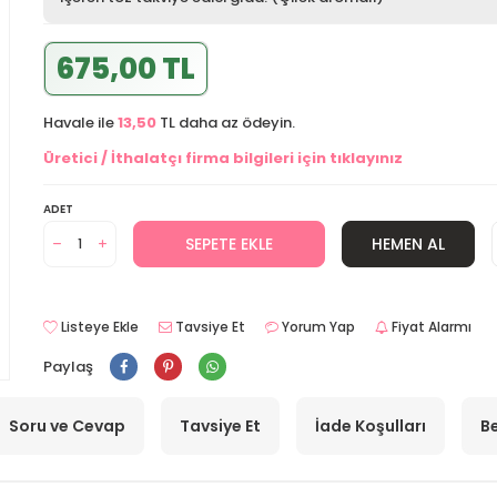
675,00 TL
Havale ile
13,50
TL daha az ödeyin.
Üretici / İthalatçı firma bilgileri için tıklayınız
ADET
SEPETE EKLE
HEMEN AL
Listeye Ekle
Tavsiye Et
Yorum Yap
Fiyat Alarmı
Paylaş
Soru ve Cevap
Tavsiye Et
İade Koşulları
Be