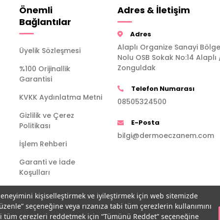
Önemli
Adres & İletişim
Bağlantılar
Adres
Alaplı Organize Sanayi Bölge
Üyelik Sözleşmesi
Nolu OSB Sokak No:14 Alaplı 
Zonguldak
%100 Orijinallik
Garantisi
Telefon Numarası
KVKK Aydınlatma Metni
08505324500
Gizlilik ve Çerez
E-Posta
Politikası
bilgi@dermoeczanem.com
İşlem Rehberi
Garanti ve İade
Koşulları
deneyimini kişiselleştirmek ve iyileştirmek için web sitemizde
Düzenle” seçeneğine veya rızanıza tabi tüm çerezlerin kullanımını
bi tüm çerezleri reddetmek için “Tümünü Reddet” seçeneğine