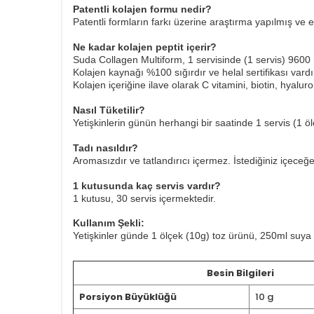
Patentli kolajen formu nedir?
Patentli formların farkı üzerine araştırma yapılmış ve et
Ne kadar kolajen peptit içerir?
Suda Collagen Multiform, 1 servisinde (1 servis) 9600 m
Kolajen kaynağı %100 sığırdır ve helal sertifikası vardır.
Kolajen içeriğine ilave olarak C vitamini, biotin, hyaluron
Nasıl Tüketilir?
Yetişkinlerin günün herhangi bir saatinde 1 servis (1 öl
Tadı nasıldır?
Aromasızdır ve tatlandırıcı içermez. İstediğiniz içeceğe k
1 kutusunda kaç servis vardır?
1 kutusu, 30 servis içermektedir.
Kullanım Şekli:
Yetişkinler günde 1 ölçek (10g) toz ürünü, 250ml suya v
Besin Bilgileri
Porsiyon Büyüklüğü
10 g