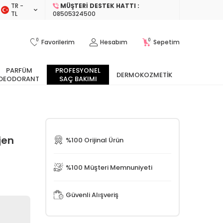
TR −
MÜŞTERI DESTEK HATTI :
TL
08505324500
0
0
Favorilerim
Hesabım
Sepetim
PARFÜM
PROFESYONEL
DERMOKOZMETIK
DEODORANT
SAÇ BAKIMI
jen
%100 Orijinal Ürün
%100 Müşteri Memnuniyeti
Güvenli Alışveriş