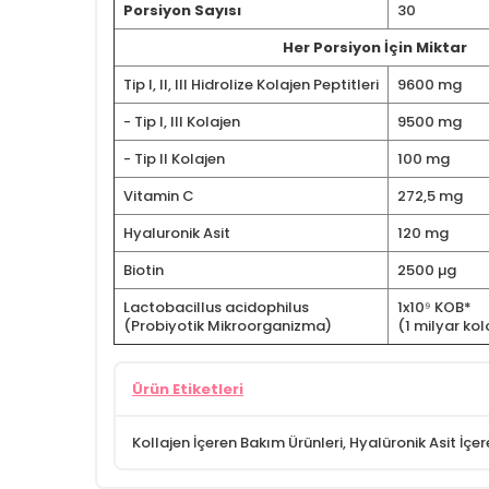
Porsiyon Sayısı
30
Her Porsiyon İçin Miktar
Tip I, II, III Hidrolize Kolajen Peptitleri
9600 mg
- Tip I, III Kolajen
9500 mg
- Tip II Kolajen
100 mg
Vitamin C
272,5 mg
Hyaluronik Asit
120 mg
Biotin
2500 µg
Lactobacillus acidophilus
1x10⁹ KOB*
(Probiyotik Mikroorganizma)
(1 milyar kol
Ürün Etiketleri
Kollajen İçeren Bakım Ürünleri
,
Hyalüronik Asit İçer