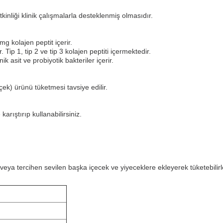
kinliği klinik çalışmalarla desteklenmiş olmasıdır.
g kolajen peptit içerir.
 Tip 1, tip 2 ve tip 3 kolajen peptiti içermektedir.
ik asit ve probiyotik bakteriler içerir.
çek) ürünü tüketmesi tavsiye edilir.
arıştırıp kullanabilirsiniz.
eya tercihen sevilen başka içecek ve yiyeceklere ekleyerek tüketebilirl