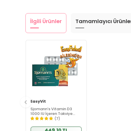
İlgili Ürünler
Tamamlayıcı Ürünle
EasyVit
Sjomann’s Vitamin D3
1000 IU İçeren Takviye
Edici Gıda 30 Adet
(7)
Çiğnenebilir Jel Form
449,10 TL