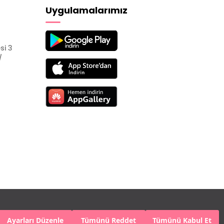
Uygulamalarımız
si 3
/
Ayarları Düzenle
Tümünü Reddet
Tümünü Kabul Et