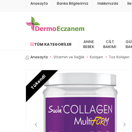
Anasayfa
Banka Bilgilerimiz
Hakkımızda
İl
ANNE
CILT
GÜ
TÜM KATEGORILER
BEBEK
BAKIMI
BA
Anasayfa
Vitamin ve Sağlık
Kolajen
Toz Kolajen
Tükendi