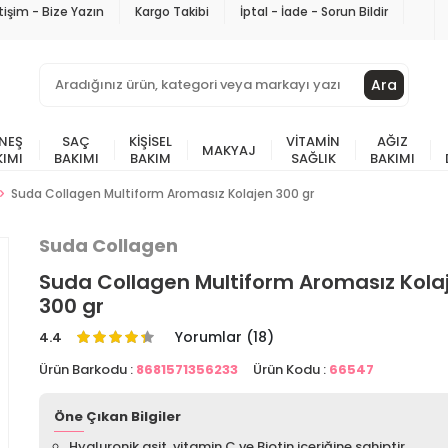
etişim - Bize Yazın
Kargo Takibi
İptal - İade - Sorun Bildir
Ara
NEŞ
SAÇ
KIŞISEL
VITAMIN
AĞIZ
MAKYAJ
KIMI
BAKIMI
BAKIM
SAĞLIK
BAKIMI
Suda Collagen Multiform Aromasız Kolajen 300 gr
Suda Collagen
Suda Collagen Multiform Aromasız Kola
300 gr
Yorumlar (18)
4.4
Ürün Barkodu :
8681571356233
Ürün Kodu :
66547
Öne Çıkan Bilgiler
Hyaluronik asit, vitamin C ve Biotin içeriğine sahiptir.