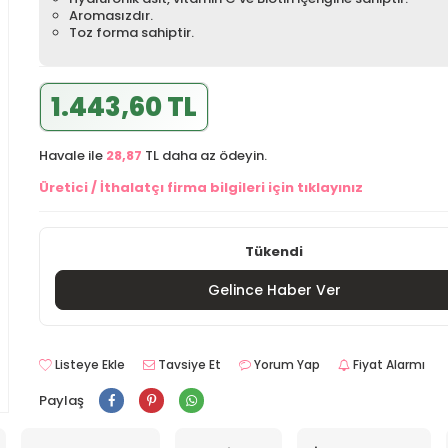
Aromasızdır.
Toz forma sahiptir.
1.443,60 TL
Havale ile
28,87
TL daha az ödeyin.
Üretici / İthalatçı firma bilgileri için tıklayınız
Tükendi
Gelince Haber Ver
Listeye Ekle
Tavsiye Et
Yorum Yap
Fiyat Alarmı
Paylaş