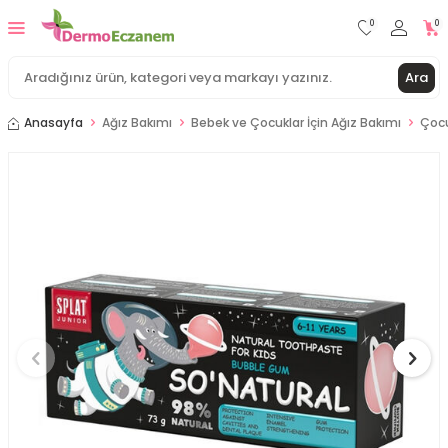
0
0
Ara
Anasayfa
Ağız Bakımı
Bebek ve Çocuklar İçin Ağız Bakımı
Çocu