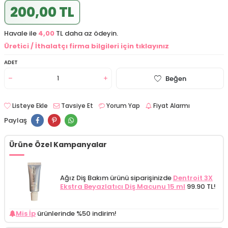
200,00 TL
Havale ile
4,00
TL daha az ödeyin.
Üretici / İthalatçı firma bilgileri için tıklayınız
ADET
Beğen
Listeye Ekle
Tavsiye Et
Yorum Yap
Fiyat Alarmı
Paylaş
Ürüne Özel Kampanyalar
Ağız Diş Bakım ürünü siparişinizde
Dentroit 3X
Ekstra Beyazlatıcı Diş Macunu 15 ml
99.90 TL!
Mis İp
ürünlerinde %50 indirim!