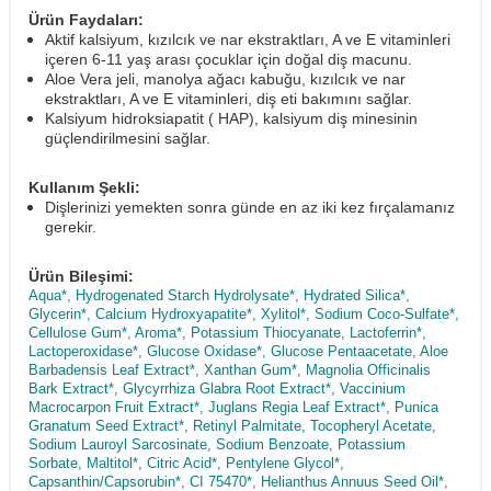
Ürün Faydaları:
Aktif kalsiyum, kızılcık ve nar ekstraktları, A ve E vitaminleri
içeren 6-11 yaş arası çocuklar için doğal diş macunu.
Aloe Vera jeli, manolya ağacı kabuğu, kızılcık ve nar
ekstraktları, A ve E vitaminleri, diş eti bakımını sağlar.
Kalsiyum hidroksiapatit ( HAP), kalsiyum diş minesinin
güçlendirilmesini sağlar.
Kullanım Şekli:
Dişlerinizi yemekten sonra günde en az iki kez fırçalamanız
gerekir.
Ürün Bileşimi:
Aqua*, Hydrogenated Starch Hydrolysate*, Hydrated Silica*,
Glycerin*, Calcium Hydroxyapatite*, Xylitol*, Sodium Coco-Sulfate*,
Cellulose Gum*, Aroma*, Potassium Thiocyanate, Lactoferrin*,
Lactoperoxidase*, Glucose Oxidase*, Glucose Pentaacetate, Aloe
Barbadensis Leaf Extract*, Xanthan Gum*, Magnolia Officinalis
Bark Extract*, Glycyrrhiza Glabra Root Extract*, Vaccinium
Macrocarpon Fruit Extract*, Juglans Regia Leaf Extract*, Punica
Granatum Seed Extract*, Retinyl Palmitate, Tocopheryl Acetate,
Sodium Lauroyl Sarcosinate, Sodium Benzoate, Potassium
Sorbate, Maltitol*, Citric Acid*, Pentylene Glycol*,
Capsanthin/Capsorubin*, CI 75470*, Helianthus Annuus Seed Oil*,