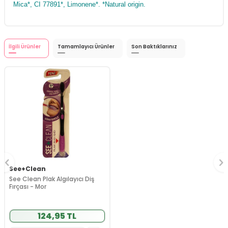
Mica*, CI 77891*, Limonene*. *Natural origin.
İlgili Ürünler
Tamamlayıcı Ürünler
Son Baktıklarınız
See+Clean
See Clean Plak Algılayıcı Diş
Fırçası - Mor
124,95 TL