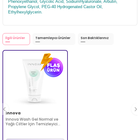
Phenoxyethanol, Glycolic Acid, SodiumHyaluronate, Arbutin,
Propylene Glycol, PEG-40 Hydrogenated Castor Oil,
Ethylhexylglycerin.
İlgili Ürünler
Tamamlayıcı Ürünler
Son Baktıklarınız
Innova
Innova Wash Gel Normal ve
Yağlı Ciltler İçin Temizleyici
Köpüren Jel 150 ml