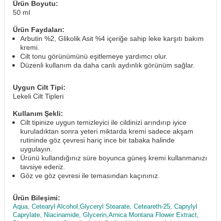
Ürün Boyutu:
50 ml
Ürün Faydaları:
Arbutin %2, Glikolik Asit %4 içeriğe sahip leke karşıtı bakım
kremi.
Cilt tonu görünümünü eşitlemeye yardımcı olur.
Düzenli kullanım da daha canlı aydınlık görünüm sağlar.
Uygun Cilt Tipi:
Lekeli Cilt Tipleri
Kullanım Şekli:
Cilt tipinize uygun temizleyici ile cildinizi arındırıp iyice
kuruladıktan sonra yeteri miktarda kremi sadece akşam
rutininde göz çevresi hariç ince bir tabaka halinde
uygulayın.
Ürünü kullandığınız süre boyunca güneş kremi kullanmanızı
tavsiye ederiz.
Göz ve göz çevresi ile temasından kaçınınız.
Ürün Bileşimi:
Aqua, Cetearyl Alcohol,Glyceryl Stearate, Ceteareth-25, Caprylyl
Caprylate, Niacinamide, Glycerin,Arnica Montana Flower Extract,