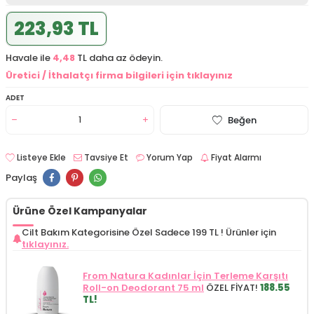
223,93 TL
Havale ile
4,48
TL daha az ödeyin.
Üretici / İthalatçı firma bilgileri için tıklayınız
ADET
Beğen
Listeye Ekle
Tavsiye Et
Yorum Yap
Fiyat Alarmı
Paylaş
Ürüne Özel Kampanyalar
Cilt Bakım Kategorisine Özel Sadece 199 TL !
Ürünler için
tıklayınız.
From Natura Kadınlar İçin Terleme Karşıtı
Roll-on Deodorant 75 ml
ÖZEL FİYAT!
188.55
TL!