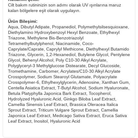
Cilt bakım rutininizin son adımı olarak UV ışınlarına maruz
kalan bölgelere eşit olarak uygulayın.
Ürün Bileşimi:
Aqua, Dibutyl Adipate, Propanediol, Polymethylsilsesquioxane,
Diethylamino Hydroxybenzoyl Hexyl Benzoate, Ethylhexyl
Triazone, Methylene Bis-Benzotriazolyl
Tetramethylbutylphenol, Niacinamide, Coco-
Caprylate/Caprate, Caprylyl Methicone, Diethylhexyl Butamido
Triazone, Glycerin, 1,2-Hexanediol, Butylene Glycol, Pentylene
Glycol, Behenyl Alcohol, Poly C10-30 Alkyl Acrylate,
Polyglyceryl-3 Methylglucose Distearate, Decyl Glucoside,
Tromethamine, Carbomer, Acrylates/C10-30 Alkyl Acrylate
Crosspolymer, Sodium Stearoyl Glutamate, Polyacrylate
Crosspolymer-6, Ethylhexylglycerin, Adenosine, Xanthan Gum,
Centella Asiatica Extract, T-Butyl Alcohol, Sodium Hyaluronate,
Betula Platyphylla Japonica Bark Extract, Tocopherol,
Hydrolyzed Hyaluronic Acid, Ginkgo Biloba Leaf Extract,
Camellia Sinensis Leaf Extract, Brassica Oleracea Italica
Sprout Extract, Triticum Vulgare Sprout Extract, Camellia
Japonica Leaf Extract, Medicago Sativa Extract, Eruca Sativa
Leaf Extract, Inositol, Hyaluronic Acid