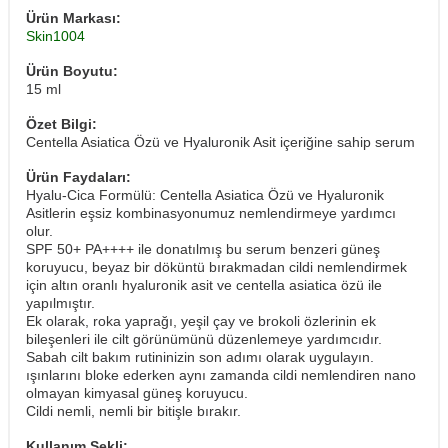
Ürün Markası:
Skin1004
Ürün Boyutu:
15 ml
Özet Bilgi:
Centella Asiatica Özü ve Hyaluronik Asit içeriğine sahip serum
Ürün Faydaları:
Hyalu-Cica Formülü: Centella Asiatica Özü ve Hyaluronik
Asitlerin eşsiz kombinasyonumuz nemlendirmeye yardımcı
olur.
SPF 50+ PA++++ ile donatılmış bu serum benzeri güneş
koruyucu, beyaz bir döküntü bırakmadan cildi nemlendirmek
için altın oranlı hyaluronik asit ve centella asiatica özü ile
yapılmıştır.
Ek olarak, roka yaprağı, yeşil çay ve brokoli özlerinin ek
bileşenleri ile cilt görünümünü düzenlemeye yardımcıdır.
Sabah cilt bakım rutininizin son adımı olarak uygulayın.
ışınlarını bloke ederken aynı zamanda cildi nemlendiren nano
olmayan kimyasal güneş koruyucu.
​Cildi nemli, nemli bir bitişle bırakır.
Kullanım Şekli: