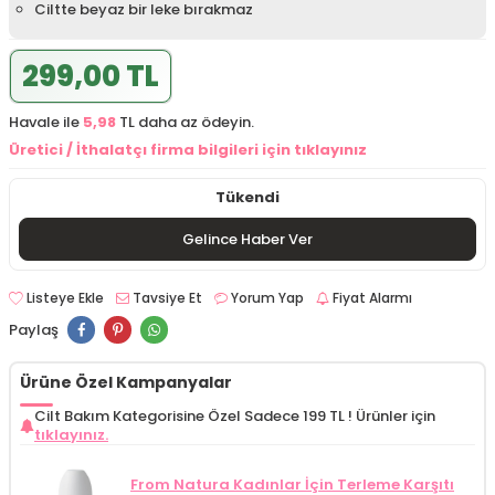
Ciltte beyaz bir leke bırakmaz
299,00 TL
Havale ile
5,98
TL daha az ödeyin.
Üretici / İthalatçı firma bilgileri için tıklayınız
Tükendi
Gelince Haber Ver
Listeye Ekle
Tavsiye Et
Yorum Yap
Fiyat Alarmı
Paylaş
Ürüne Özel Kampanyalar
Cilt Bakım Kategorisine Özel Sadece 199 TL !
Ürünler için
tıklayınız.
From Natura Kadınlar İçin Terleme Karşıtı