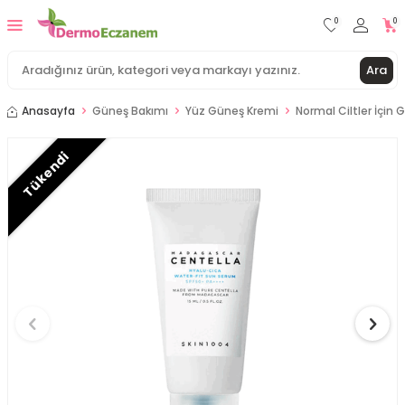
0
0
Ara
Anasayfa
Güneş Bakımı
Yüz Güneş Kremi
Normal Ciltler İçin
Tükendi