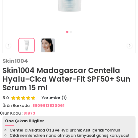
Skin1004
Skin1004 Madagascar Centella
Hyalu-Cica Water-Fit SPF50+ Sun
Serum 15 ml
5.0
Yorumlar (1)
Ürün Barkodu :
8809913830061
Ürün Kodu :
81973
Öne Çıkan Bilgiler
Centella Asiatica Özü ve Hyaluronik Asit içerikli formül!
Cildi nemlendiren nano olmayan kimyasal güneş koruyucu!