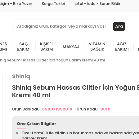
etişim - Bize Yazın
Kargo Takibi
İptal - İade - Sorun Bildir
Ara
NEŞ
SAÇ
KIŞISEL
VITAMIN
AĞIZ
MAKYAJ
KIMI
BAKIMI
BAKIM
SAĞLIK
BAKIMI
iniq Sebum Hassas Ciltler İçin Yoğun Bakım Kremi 40 ml
Shiniq
Shiniq Sebum Hassas Ciltler İçin Yoğun
Kremi 40 ml
Ürün Barkodu :
850071952018
Ürün Kodu :
90111
Öne Çıkan Bilgiler
Özel formülü ile cildinizin korunmasında ve bakımında ya
bariyer krem.