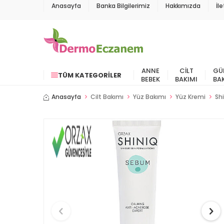
Anasayfa
Banka Bilgilerimiz
Hakkımızda
İl
ANNE
CILT
GÜ
TÜM KATEGORILER
BEBEK
BAKIMI
BA
Anasayfa
Cilt Bakımı
Yüz Bakımı
Yüz Kremi
Sh