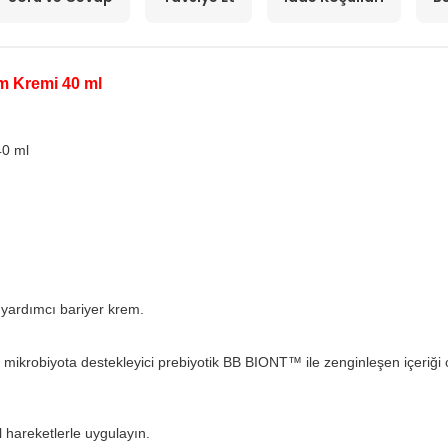
m Kremi 40 ml
40 ml
 yardımcı bariyer krem.
, mikrobiyota destekleyici prebiyotik BB BIONT™ ile zenginleşen içeriği 
 hareketlerle uygulayın.