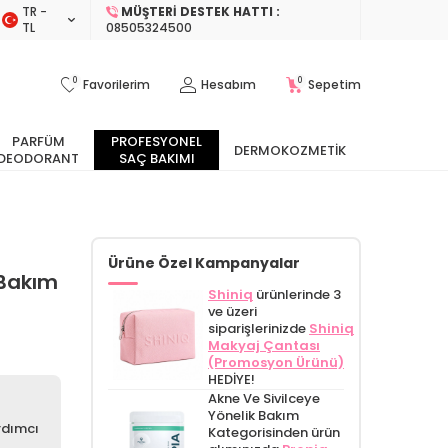
TR −
MÜŞTERI DESTEK HATTI :
TL
08505324500
0
0
Favorilerim
Hesabım
Sepetim
PARFÜM
PROFESYONEL
DERMOKOZMETIK
DEODORANT
SAÇ BAKIMI
Ürüne Özel Kampanyalar
 Bakım
Shiniq
ürünlerinde 3
ve üzeri
siparişlerinizde
Shiniq
Makyaj Çantası
(Promosyon Ürünü)
HEDİYE!
Akne Ve Sivilceye
Yönelik Bakım
rdımcı
Kategorisinden ürün