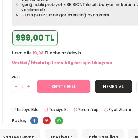
İçeriğindeki prebiyotik BB BIONT ile cilt bariyerinin korun
yardımcıdır.
Cildin pürüzsüz bir görünüm sağlayan krem.
999,00 TL
Havale ile
19,98
TL daha az ödeyin.
Üretici / İthalatçı firma bilgileri için tıklayınız
ADET
SEPETE EKLE
HEMEN AL
Listeye Ekle
Tavsiye Et
Yorum Yap
Fiyat Alarmı
Paylaş
Soru ve Cevap
Tavsiye Et
İade Koşulları
Be