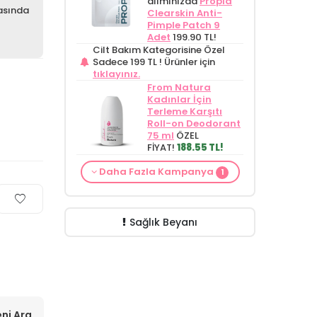
alımınızda
Propia
masında
Clearskin Anti-
Pimple Patch 9
Adet
199.90 TL!
Cilt Bakım Kategorisine Özel
Sadece 199 TL !
Ürünler için
tıklayınız.
From Natura
Kadınlar İçin
Terleme Karşıtı
Roll-on Deodorant
75 ml
ÖZEL
FİYAT!
188.55 TL!
Cilt Bakım ürünü
Daha Fazla Kampanya
1
siparişinizde
Mamaaura Baby
Cleansing Milk 200
ml
149.90 TL!
Sağlık Beyanı
ni Ara