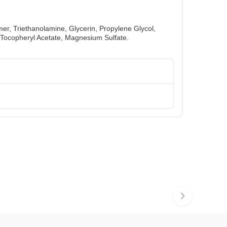
mer, Triethanolamine, Glycerin, Propylene Glycol,
l, Tocopheryl Acetate, Magnesium Sulfate.