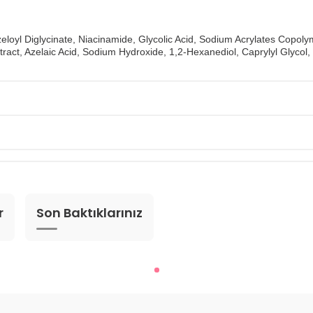
eloyl Diglycinate, Niacinamide, Glycolic Acid, Sodium Acrylates Copoly
 Extract, Azelaic Acid, Sodium Hydroxide, 1,2-Hexanediol, Caprylyl Glyco
r
Son Baktıklarınız