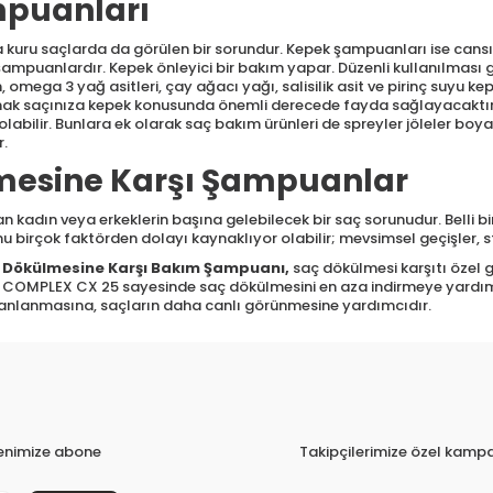
puanları
 kuru saçlarda da görülen bir sorundur. Kepek şampuanları ise cansı
şampuanlardır. Kepek önleyici bir bakım yapar. Düzenli kullanılması g
omega 3 yağ asitleri, çay ağacı yağı, salisilik asit ve pirinç suyu kepeğ
 saçınıza kepek konusunda önemli derecede fayda sağlayacaktır. Cil
abilir. Bunlara ek olarak saç bakım ürünleri de spreyler jöleler boya
r.
mesine Karşı Şampuanlar
n kadın veya erkeklerin başına gelebilecek bir saç sorunudur. Belli b
u birçok faktörden dolayı kaynaklıyor olabilir; mevsimsel geçişler, s
 Dökülmesine Karşı Bakım Şampuanı
,
saç dökülmesi karşıtı özel gel
 COMPLEX CX 25 sayesinde saç dökülmesini en aza indirmeye yardımcı ol
 canlanmasına, saçların daha canlı görünmesine yardımcıdır.
tenimize abone
Takipçilerimize özel kampa