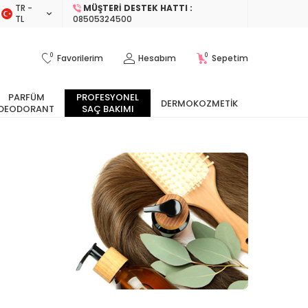
TR −
MÜŞTERI DESTEK HATTI :
TL
08505324500
0
0
Favorilerim
Hesabım
Sepetim
PARFÜM
PROFESYONEL
DERMOKOZMETIK
DEODORANT
SAÇ BAKIMI