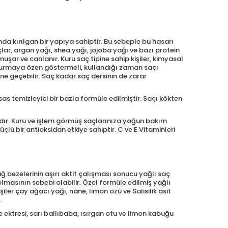
a kırılgan bir yapıya sahiptir. Bu sebeple bu hasarı
r, argan yağı, shea yağı, jojoba yağı ve bazı protein
muşar ve canlanır. Kuru saç tipine sahip kişiler, kimyasal
 durmaya özen göstermeli, kullandığı zaman saçı
e geçebilir. Saç kadar saç dersinin de zarar
s temizleyici bir bazla formüle edilmiştir. Saçı kökten
ıdır. Kuru ve işlem görmüş saçlarınıza yoğun bakım
ü bir antioksidan etkiye sahiptir. C ve E Vitaminleri
ağ bezelerinin aşırı aktif çalışması sonucu yağlı saç
lmasının sebebi olabilir. Özel formüle edilmiş yağlı
er çay ağacı yağı, nane, limon özü ve Salisilik asit
.
ye ektresi, sarı ballıbaba, ısırgan otu ve limon kabuğu