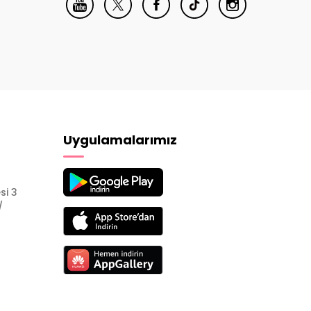
Uygulamalarımız
si 3
/