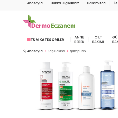
Anasayfa
Banka Bilgilerimiz
Hakkımızda
İl
ANNE
CILT
GÜ
TÜM KATEGORILER
BEBEK
BAKIMI
BA
Anasayfa
Saç Bakımı
Şampuan