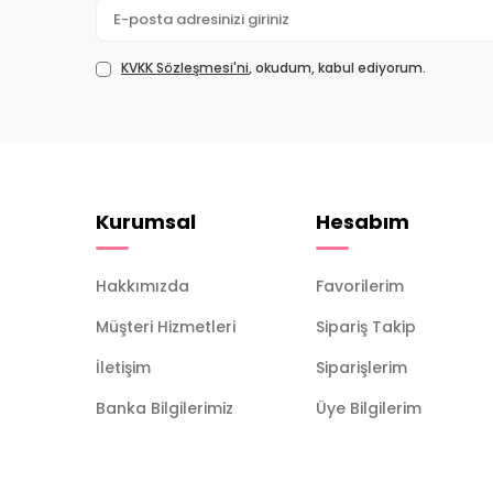
Lubex
(1)
Luxliss
Professional
(6)
KVKK Sözleşmesi'ni
, okudum, kabul ediyorum.
Mamaaura
(5)
Marc Anthony
(9)
Master Of
(1)
Matsu
(10)
Maxx Selection
(3)
Kurumsal
Hesabım
Milk Shake
(20)
Mineaderm
(3)
Mix Mellow
(13)
Hakkımızda
Favorilerim
Momwell
(1)
Müşteri Hizmetleri
Sipariş Takip
Morfose
(3)
Moroccanoil
(6)
İletişim
Siparişlerim
Mustela
(1)
Banka Bilgilerimiz
Üye Bilgilerim
NaturaMisse
(3)
Naturavit
(8)
Neutrogena
(2)