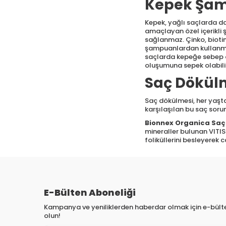
Kepek Şam
Heiluna
(2)
Herbatint
(5)
Kepek, yağlı saçlarda da
amaçlayan özel içerikli 
Hoito
(2)
sağlanmaz. Çinko, biotin, 
şampuanlardan kullanmak
İdea Derma
(5)
saçlarda kepeğe sebep ol
INCIA
(1)
oluşumuna sepek olabili
Inebrya
(23)
Saç Dökül
Inklinatur
(1)
Saç dökülmesi, her yaşta
Insight
(1)
karşılaşılan bu saç sorun
ISIS PHARMA
(1)
Bionnex Organica Saç
Iva Natura
(3)
mineraller bulunan VITIS
foliküllerini besleyerek
John Frieda
(7)
Kerastase
(23)
Ki Gold
(2)
KRC Derma
(2)
E-Bülten Aboneliği
Lazartigue
(15)
Loreal
Kampanya ve yeniliklerden haberdar olmak için e-bül
Professionnel
(28)
olun!