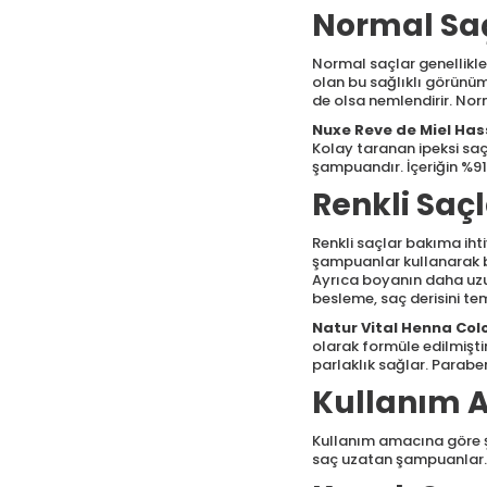
Dermo Clean
(3)
Normal Sa
Dermoskin
(9)
Duaderm
(1)
Normal saçlar genellikle 
olan bu sağlıklı görünü
Ducray
(14)
de olsa nemlendirir. Norm
Eda Taşpınar
(3)
Nuxe Reve de Miel Ha
Elseve
(12)
Kolay taranan ipeksi saç
şampuandır. İçeriğin %91
Evocapil
(1)
Renkli Saç
Evoderm
(1)
Eyüp Sabri Tuncer
Renkli saçlar bakıma ih
(7)
şampuanlar kullanarak ba
Faith In Nature
(5)
Ayrıca boyanın daha uzun
besleme, saç derisini te
Fino
(1)
Natur Vital Henna Co
From Natura
(3)
olarak formüle edilmiştir
Greenlabel
(9)
parlaklık sağlar. Paraben
HBO Clinical
(5)
Kullanım 
Head and
Shoulders
(2)
Kullanım amacına göre ş
saç uzatan şampuanlar. 
Heaven On Earth
(1)