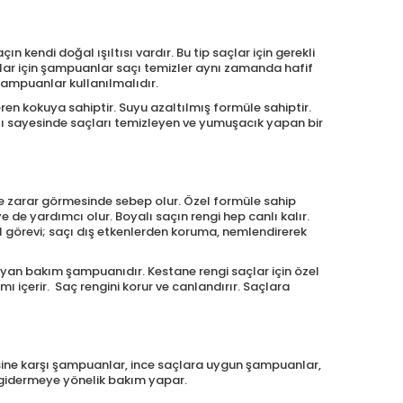
 kendi doğal ışıltısı vardır. Bu tip saçlar için gerekli
r için şampuanlar saçı temizler aynı zamanda hafif
 şampuanlar kullanılmalıdır.
ren kokuya sahiptir. Suyu azaltılmış formüle sahiptir.
ğı sayesinde saçları temizleyen ve yumuşacık yapan bir
e zarar görmesinde sebep olur. Özel formüle sahip
e yardımcı olur. Boyalı saçın rengi hep canlı kalır.
 görevi; saçı dış etkenlerden koruma, nemlendirerek
uyan bakım şampuanıdır. Kestane rengi saçlar için özel
mı içerir. Saç rengini korur ve canlandırır. Saçlara
ine karşı şampuanlar, ince saçlara uygun şampuanlar,
 gidermeye yönelik bakım yapar.