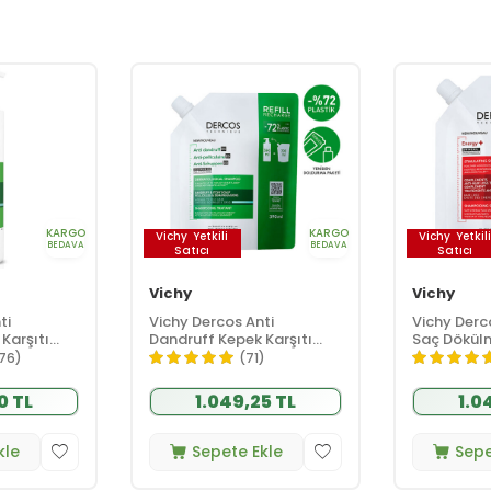
KARGO
KARGO
Vichy
Yetkili
Vichy
Yetkil
BEDAVA
BEDAVA
Satıcı
Satıcı
Vichy
Vichy
ti
Vichy Dercos Anti
Vichy Derc
Karşıtı
Dandruff Kepek Karşıtı
Saç Dökülm
l - Normal
Şampuan 390 ml - Normal
Şampuan 40
76)
(71)
ve Yağlı Saçlar - Refill
0 TL
1.049,25 TL
1.0
kle
Sepete Ekle
Sepe