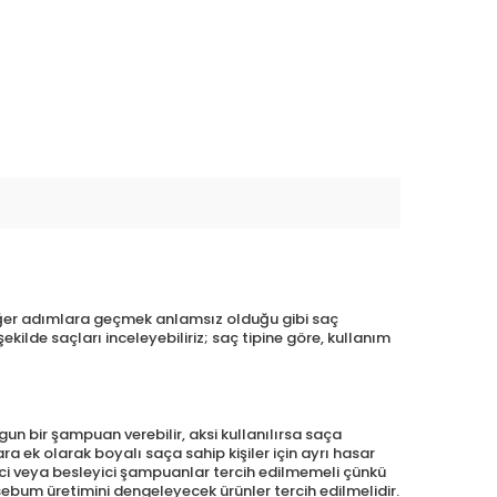
iğer adımlara geçmek anlamsız olduğu gibi saç
lde saçları inceleyebiliriz; saç tipine göre, kullanım
un bir şampuan verebilir, aksi kullanılırsa saça
ra ek olarak boyalı saça sahip kişiler için ayrı hasar
rici veya besleyici şampuanlar tercih edilmemeli çünkü
bum üretimini dengeleyecek ürünler tercih edilmelidir.