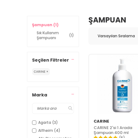
ŞAMPUAN
Şampuan
(1)
Sık Kullanım
(1)
Şampuanı
Seçilen Filtreler
CARINE ×
Marka
CARINE
Agarta
(3)
CARINE 2'si 1 Arada
Alfheim
(4)
Şampuan 400 ml
(5)