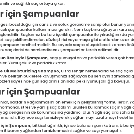
ilir ve sağlıklı saç ortaya çıkar.
r için Şampuanlar
esi bozulduğu için cansız ve soluk görünüme sahip olur bunun yanınd
cek şampuanlar kullanılması gerekir. Nem kaybına uğrayan kuru saçla
üçlendirilir. Saçlarınız bu tarz içerikli şampuanlar ile yıkadığınızda yu
i, saç şekillendirmeler; düzleştirici veya maşa gibi aletlerden uzak
şampuan tercih etmelidir. Bu sayede saçta oluşabilecek zararın önün
u saç derisi de nemlendirecek şampuanlar tercih edilmelidir.
ğun Besleyici Şampuan
,
saçı yumuşatan ve parlaklık veren çok hassa
ler. Yumuşaklık ve parlaklık katar.
le Oil Moisturizing Shampoo
,
ultra zengin nemlendirici ve saç açıc
 ve belirgin buklelere kavuşmanızı sağlayan bu seri aynı zamanda güçl
zleri sayesinde gün saçlarınız anında ipeksi yumuşaklığa kavuşur.
ar için Şampuanlar
lar, saçların yağlanmasını önlemek için geliştirilmiş formüllerdir. Y
hormonal, stres ve yanlış saç bakımı ürünleri kullanmak saçın yağlı o
ağ dengesinin de korunmasına yardımcı olur. Yağlı saçlara sahip kişil
nmalıdır. Böylece saçı temizleyerek yağlanmayı azaltmayı hedefler
 için Şampuan
,
bitkisel ağırlıklı, içinde bulunan çam katranı, biberi
nden itibaren yağlardan temizlenmesini sağlar ve saçı yumuşatır.