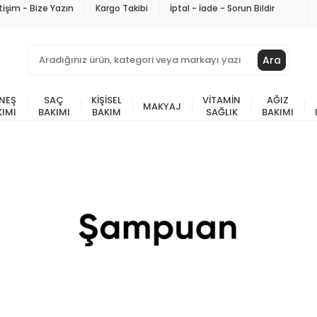
etişim - Bize Yazın
Kargo Takibi
İptal - İade - Sorun Bildir
Ara
NEŞ
SAÇ
KIŞISEL
VITAMIN
AĞIZ
MAKYAJ
KIMI
BAKIMI
BAKIM
SAĞLIK
BAKIMI