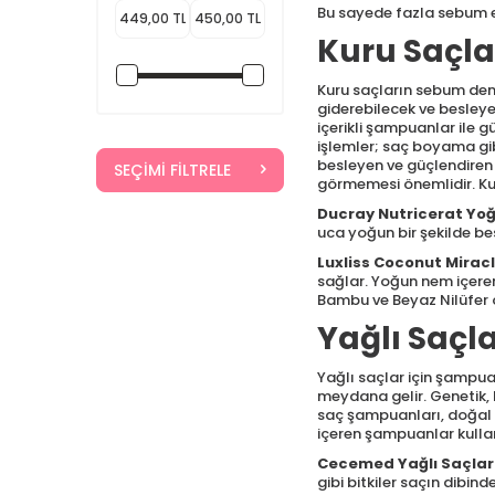
Bu sayede fazla sebum em
Bionaturca
(2)
Kuru Saçla
BioNike
(7)
Bionnex
(6)
Kuru saçların sebum deng
Bioxcin
(24)
giderebilecek ve besleye
içerikli şampuanlar ile g
Bübchen
(4)
işlemler; saç boyama gib
Capicade
(8)
besleyen ve güçlendiren 
SEÇIMI FILTRELE
görmemesi önemlidir. Kur
CARINE
(1)
Ducray Nutricerat Yo
CeceMed
(5)
uca yoğun bir şekilde bes
Clara Hygienics
Luxliss Coconut Mirac
(3)
sağlar. Yoğun nem içeren
Clasy Care
(1)
Bambu ve Beyaz Nilüfer ö
Color Soin
(1)
Yağlı Saçl
Cosmed
(5)
Yağlı saçlar için şampuan
Dalba
(2)
meydana gelir. Genetik, 
Dalin
(7)
saç şampuanları, doğal y
içeren şampuanlar kulla
Davines
(51)
Cecemed Yağlı Saçlar
Dermadolin
(12)
gibi bitkiler saçın dibi