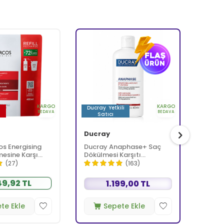
KARGO
KARGO
i
Ducray
Yetkili
BEDAVA
BEDAVA
Satıcı
Ducray
Bioxc
os Energising
Ducray Anaphase+ Saç
Bioxci
esine Karşı
Dökülmesi Karşıtı
Dökül
0 ml - Refill
Şampuan 400 ml
Şampu
(27)
(163)
ÖDE
49,92 TL
1.199,00 TL
te Ekle
Sepete Ekle