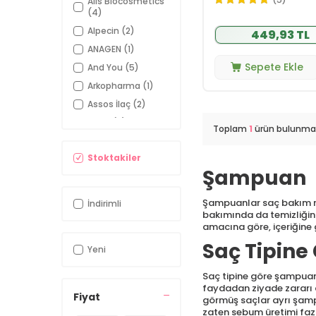
Alls Biocosmetics
(4)
Alpecin
(2)
449,93 TL
ANAGEN
(1)
Sepete Ekle
And You
(5)
Arkopharma
(1)
Assos İlaç
(2)
Babe
(5)
Toplam
1
ürün bulunmak
Back to Dark
(1)
Stoktakiler
Bahar Babacan
(1)
Şampuan
Bailleul
Dermatoloji
(3)
Şampuanlar saç bakım ru
İndirimli
Batiste
(11)
bakımında da temizliğin 
Beamarry
(12)
amacına göre, içeriğine 
Beauty Omelette
Saç Tipin
Yeni
(2)
Beaver
(14)
Saç tipine göre şampuan 
faydadan ziyade zararı do
Bioblas
(12)
Fiyat
görmüş saçlar ayrı şampu
Bioderma
(3)
zaten sebum üretimi fazl