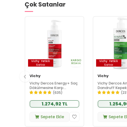
Çok Satanlar
KARGO
Vichy
Yetkili
Vichy
Yetkili
BEDAVA
Satıcı
Satıcı
Vichy
Vichy
Vichy Dercos Energy+ Saç
Vichy Dercos An
Dökülmesine Karşı
Dandruff Kepek 
Şampuan 400 ml
Şampuan 390 m
(635)
(23
ve Yağlı Saçlar
1.274,92 TL
1.254,9
Sepete Ekle
Sepete E