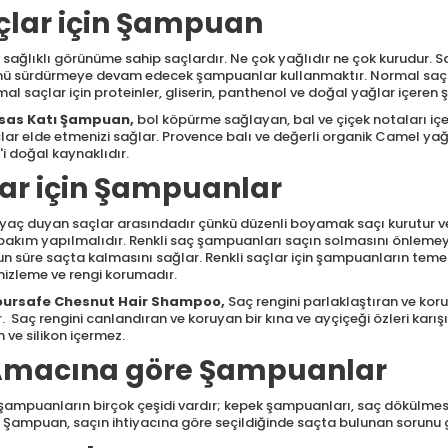
çlar için Şampuan
sağlıklı görünüme sahip saçlardır. Ne çok yağlıdır ne çok kurudur. Saçın
mü sürdürmeye devam edecek şampuanlar kullanmaktır. Normal saçla
al saçlar için proteinler, gliserin, panthenol ve doğal yağlar içeren
ssas Katı Şampuan
,
bol köpürme sağlayan, bal ve çiçek notaları içe
lar elde etmenizi sağlar. Provence balı ve değerli organik Camel ya
'i doğal kaynaklıdır.
lar için Şampuanlar
tiyaç duyan saçlar arasındadır çünkü düzenli boyamak saçı kurutur v
kım yapılmalıdır. Renkli saç şampuanları saçın solmasını önlemeye d
 süre saçta kalmasını sağlar. Renkli saçlar için şampuanların temel
mizleme ve rengi korumadır.
loursafe Chesnut Hair Shampoo
,
Saç rengini parlaklaştıran ve kor
. Saç rengini canlandıran ve koruyan bir kına ve ayçiçeği özleri karışı
 ve silikon içermez.
Amacına göre Şampuanlar
ampuanların birçok çeşidi vardır; kepek şampuanları, saç dökülmes
Şampuan, saçın ihtiyacına göre seçildiğinde saçta bulunan sorunu