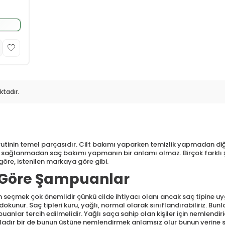
tadır.
tinin temel parçasıdır. Cilt bakımı yaparken temizlik yapmadan d
sağlanmadan saç bakımı yapmanın bir anlamı olmaz. Birçok farklı şeki
göre, istenilen markaya göre gibi.
e Göre Şampuanlar
seçmek çok önemlidir çünkü cilde ihtiyacı olanı ancak saç tipine uyg
kunur. Saç tipleri kuru, yağlı, normal olarak sınıflandırabiliriz. Bunla
anlar tercih edilmelidir. Yağlı saça sahip olan kişiler için nemlendi
adır bir de bunun üstüne nemlendirmek anlamsız olur bunun yerine se