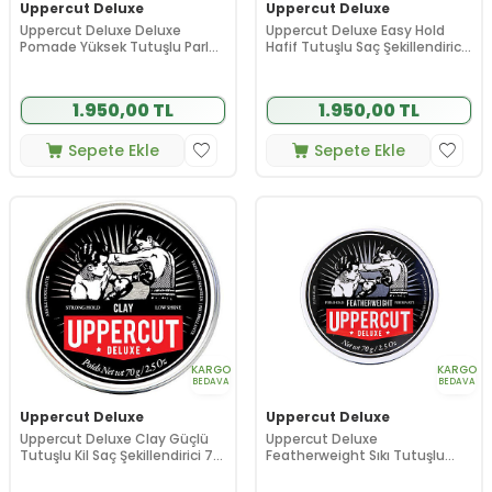
Uppercut Deluxe
Uppercut Deluxe
Uppercut Deluxe Deluxe
Uppercut Deluxe Easy Hold
Pomade Yüksek Tutuşlu Parlak
Hafif Tutuşlu Saç Şekillendirici
Saç Şekillendirici Pomad 100 g
Krem 90 g
1.950,00 TL
1.950,00 TL
Sepete Ekle
Sepete Ekle
KARGO
KARGO
BEDAVA
BEDAVA
Uppercut Deluxe
Uppercut Deluxe
Uppercut Deluxe Clay Güçlü
Uppercut Deluxe
Tutuşlu Kil Saç Şekillendirici 70
Featherweight Sıkı Tutuşlu
g
Fiber Saç Şekillendirici 70 g