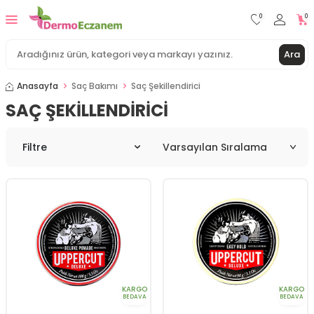
0
0
Ara
Anasayfa
Saç Bakımı
Saç Şekillendirici
SAÇ ŞEKILLENDIRICI
Filtre
KARGO
KARGO
BEDAVA
BEDAVA