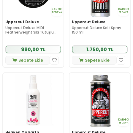
KARGO
KARGO
BEDAVA
BEDAVA
Uppercut Deluxe
Uppercut Deluxe
Uppercut Deluxe MIDI
Uppercut Deluxe Salt Spray
Featherweight Sıkı Tutuşlu
150 ml
Fiber Saç Şekillendirici 30 g
990,00 TL
1.750,00 TL
Sepete Ekle
Sepete Ekle
KARGO
BEDAVA
Heaven On Earth
Uppercut Deluxe