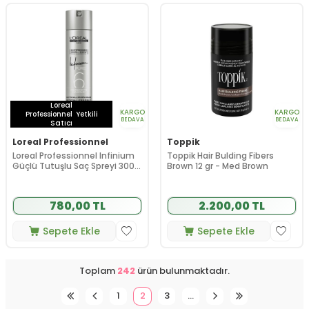
Loreal
KARGO
KARGO
Professionnel
Yetkili
BEDAVA
BEDAVA
Satıcı
Loreal Professionnel
Toppik
Loreal Professionnel Infinium
Toppik Hair Bulding Fibers
Güçlü Tutuşlu Saç Spreyi 300
Brown 12 gr - Med Brown
ml - 6 Numara
780,00 TL
2.200,00 TL
Sepete Ekle
Sepete Ekle
Toplam
242
ürün bulunmaktadır.
1
2
3
…