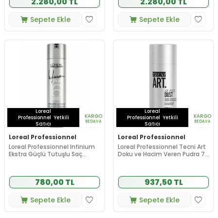
2.280,00 TL
2.280,00 TL
Sepete Ekle
Sepete Ekle
Loreal
Loreal
KARGO
KARGO
Professionnel
Yetkili
Professionnel
Yetkili
BEDAVA
BEDAVA
Satıcı
Satıcı
Loreal Professionnel
Loreal Professionnel
Loreal Professionnel Infinium
Loreal Professionnel Tecni Art
Ekstra Güçlü Tutuşlu Saç
Doku ve Hacim Veren Pudra 7
Spreyi 300 ml - 6 Numara
gr
780,00 TL
937,50 TL
Sepete Ekle
Sepete Ekle