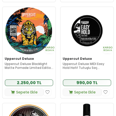
KARGO
KARGO
BEDAVA
BEDAVA
Uppercut Deluxe
Uppercut Deluxe
Uppercut Deluxe Blacklight
Uppercut Deluxe MIDI Easy
Matte Pomade Limited Edition
Hold Hafif Tutuşlu Saç
100 g
Şekillendirici Krem 30 g
2.250,00 TL
990,00 TL
Sepete Ekle
Sepete Ekle