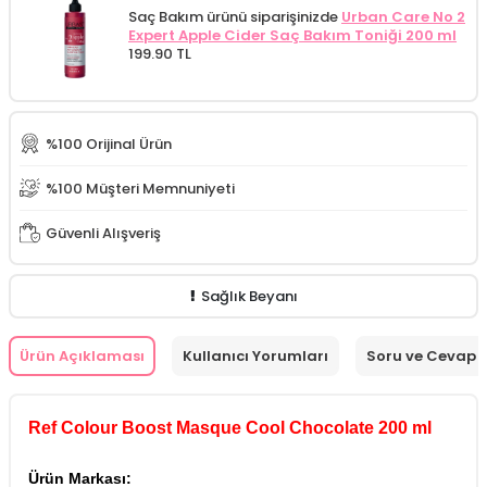
Saç Bakım ürünü siparişinizde
Urban Care No 2
Expert Apple Cider Saç Bakım Toniği 200 ml
199.90 TL
%100 Orijinal Ürün
%100 Müşteri Memnuniyeti
Güvenli Alışveriş
Sağlık Beyanı
Ürün Açıklaması
Kullanıcı Yorumları
Soru ve Cevap
Ref Colour Boost Masque Cool Chocolate 200 ml
Ürün Markası: