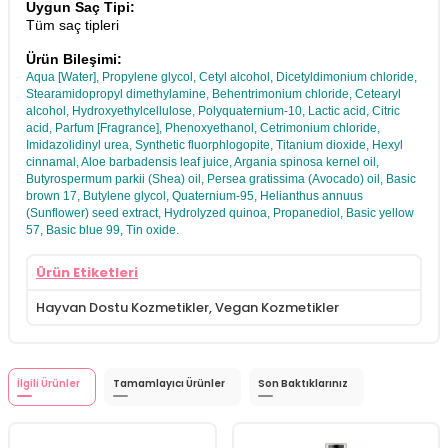
Uygun Saç Tipi:
Tüm saç tipleri
Ürün Bileşimi:
Aqua [Water], Propylene glycol, Cetyl alcohol, Dicetyldimonium chloride,
Stearamidopropyl dimethylamine, Behentrimonium chloride, Cetearyl
alcohol, Hydroxyethylcellulose, Polyquaternium-10, Lactic acid, Citric
acid, Parfum [Fragrance], Phenoxyethanol, Cetrimonium chloride,
Imidazolidinyl urea, Synthetic fluorphlogopite, Titanium dioxide, Hexyl
cinnamal, Aloe barbadensis leaf juice, Argania spinosa kernel oil,
Butyrospermum parkii (Shea) oil, Persea gratissima (Avocado) oil, Basic
brown 17, Butylene glycol, Quaternium-95, Helianthus annuus
(Sunflower) seed extract, Hydrolyzed quinoa, Propanediol, Basic yellow
57, Basic blue 99, Tin oxide.
Ürün Etiketleri
Hayvan Dostu Kozmetikler
,
Vegan Kozmetikler
İlgili Ürünler
Tamamlayıcı Ürünler
Son Baktıklarınız