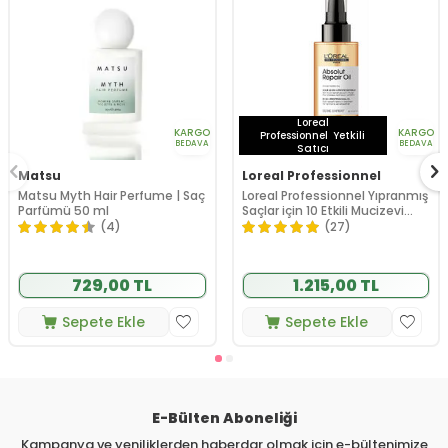
Loreal
KARGO
KARGO
Professionnel
Yetkili
BEDAVA
BEDAVA
Satıcı
Matsu
Loreal Professionnel
Matsu Myth Hair Perfume | Saç
Loreal Professionnel Yıpranmış
Parfümü 50 ml
Saçlar için 10 Etkili Mucizevi
Bakım Yağı 90 ml
(4)
(27)
729,00 TL
1.215,00 TL
Sepete Ekle
Sepete Ekle
E-Bülten Aboneliği
Kampanya ve yeniliklerden haberdar olmak için e-bültenimize