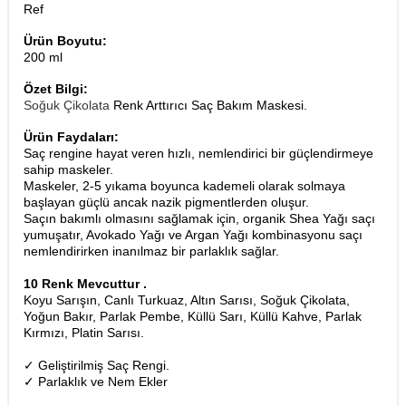
Ref
Ürün Boyutu:
200 ml
Özet Bilgi:
Soğuk Çikolata
Renk Arttırıcı Saç Bakım Maskesi.
Ürün Faydaları:
Saç rengine hayat veren hızlı, nemlendirici bir güçlendirmeye
sahip maskeler.
Maskeler, 2-5 yıkama boyunca kademeli olarak solmaya
başlayan güçlü ancak nazik pigmentlerden oluşur.
Saçın bakımlı olmasını sağlamak için, organik Shea Yağı saçı
yumuşatır, Avokado Yağı ve Argan Yağı kombinasyonu saçı
nemlendirirken inanılmaz bir parlaklık sağlar.
10 Renk Mevcuttur .
Koyu Sarışın, Canlı Turkuaz, Altın Sarısı, Soğuk Çikolata,
Yoğun Bakır, Parlak Pembe, Küllü Sarı, Küllü Kahve, Parlak
Kırmızı, Platin Sarısı.
✓ Geliştirilmiş Saç Rengi.
✓ Parlaklık ve Nem Ekler