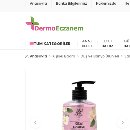
Anasayfa
Banka Bilgilerimiz
Hakkımızda
İl
ANNE
CILT
GÜ
TÜM KATEGORILER
BEBEK
BAKIMI
BA
Anasayfa
Kişisel Bakım
Duş ve Banyo Ürünleri
Sa