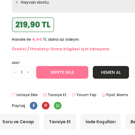
Hayvan dostu.
219,90 TL
Havale ile
4,40
TL daha az ödeyin.
Üretici / İthalatçı firma bilgileri için tıklayınız
ADET
SEPETE EKLE
HEMEN AL
Listeye Ekle
Tavsiye Et
Yorum Yap
Fiyat Alarmı
Paylaş
Soru ve Cevap
Tavsiye Et
İade Koşulları
Be