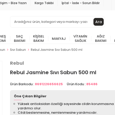
etişim - Bize Yazın
Kargo Takibi
İptal - İade - Sorun Bildir
Ara
NEŞ
SAÇ
KIŞISEL
VITAMIN
AĞIZ
MAKYAJ
KIMI
BAKIMI
BAKIM
SAĞLIK
BAKIMI
bun
Sıvı Sabun
Rebul Jasmine Sıvı Sabun 500 ml
Rebul
Rebul Jasmine Sıvı Sabun 500 ml
Ürün Barkodu :
8691226656625
Ürün Kodu :
85486
Öne Çıkan Bilgiler
Yüksek antioksidan özelliği sayesinde cildin korunmasına
yardımcı olur.
Cildi beslenmesine, nemlenmesine yardımcıdır.