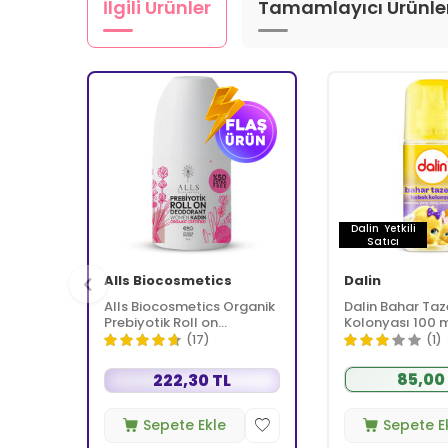
İlgili Ürünler
Tamamlayıcı Ürünle
Dalin
Yetkili
Satıcı
Alls Biocosmetics
Dalin
Alls Biocosmetics Organik
Dalin Bahar Taz
Prebiyotik Roll on
Kolonyası 100 
Deodorant 75 ml -
(17)
(1)
Kadınlar İçin
85,00
222,30 TL
Sepete Ekle
Sepete E