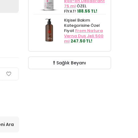
Roll-on Deodorant
75 ml
ÖZEL
FİYAT!
188.55 TL!
Kişisel Bakım
Kategorisine Özel
Fiyat
From Natura
Verna Duş Jeli 500
ml
247.50 TL!
Sağlık Beyanı
ni Ara