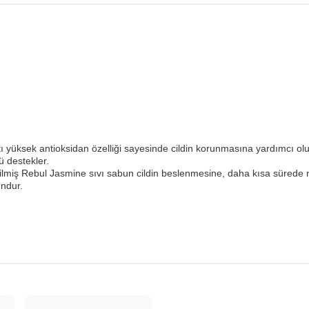
ı yüksek antioksidan özelliği sayesinde cildin korunmasına yardımcı ol
ü destekler.
ştirilmiş Rebul Jasmine sıvı sabun cildin beslenmesine, daha kısa süre
gundur.