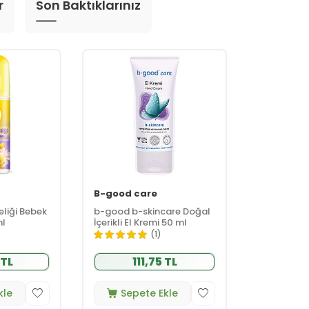
r
Son Baktıklarınız
B-good care
eliği Bebek
b-good b-skincare Doğal
ml
İçerikli El Kremi 50 ml
(1)
 TL
111,75 TL
kle
Sepete Ekle