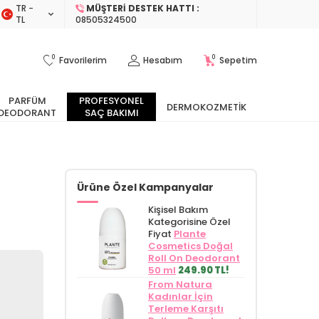
TR −
MÜŞTERI DESTEK HATTI :
TL
08505324500
0
0
Favorilerim
Hesabım
Sepetim
PARFÜM
PROFESYONEL
DERMOKOZMETIK
DEODORANT
SAÇ BAKIMI
Ürüne Özel Kampanyalar
Kişisel Bakım
Kategorisine Özel
Fiyat
Plante
Cosmetics Doğal
Roll On Deodorant
50 ml
249.90 TL!
From Natura
Kadınlar İçin
Terleme Karşıtı