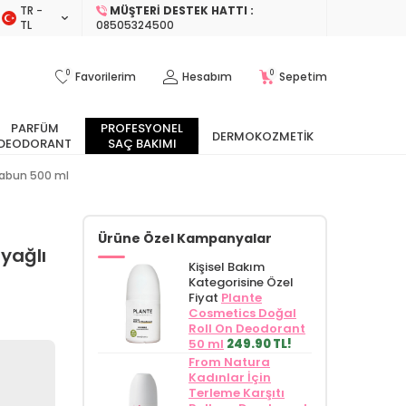
TR −
MÜŞTERI DESTEK HATTI :
TL
08505324500
0
0
Favorilerim
Hesabım
Sepetim
PARFÜM
PROFESYONEL
DERMOKOZMETIK
DEODORANT
SAÇ BAKIMI
Sabun 500 ml
Ürüne Özel Kampanyalar
yağlı
Kişisel Bakım
Kategorisine Özel
Fiyat
Plante
Cosmetics Doğal
Roll On Deodorant
50 ml
249.90 TL!
From Natura
Kadınlar İçin
Terleme Karşıtı