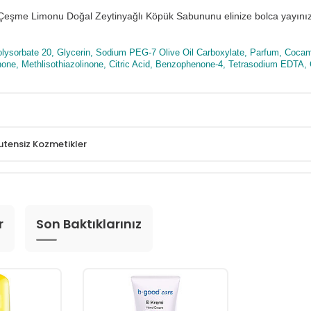
er Çeşme Limonu Doğal Zeytinyağlı Köpük Sabununu elinize bolca yayınız
lysorbate 20, Glycerin, Sodium PEG-7 Olive Oil Carboxylate, Parfum, Cocam
inone, Methlisothiazolinone, Citric Acid, Benzophenone-4, Tetrasodium EDTA, 
utensiz Kozmetikler
r
Son Baktıklarınız