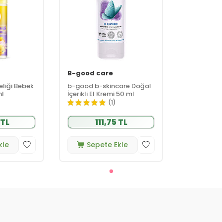
B-good care
eliği Bebek
b-good b-skincare Doğal
ml
İçerikli El Kremi 50 ml
(1)
 TL
111,75 TL
kle
Sepete Ekle