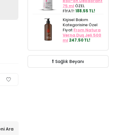
Roll-on Deodorant
75 ml
ÖZEL
FİYAT!
188.55 TL!
Kişisel Bakım
Kategorisine Özel
Fiyat
From Natura
Verna Duş Jeli 500
ml
247.50 TL!
Sağlık Beyanı
ni Ara