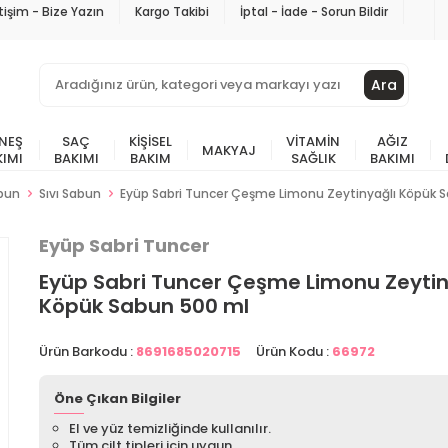
etişim - Bize Yazın
Kargo Takibi
İptal - İade - Sorun Bildir
Ara
NEŞ
SAÇ
KIŞISEL
VITAMIN
AĞIZ
MAKYAJ
KIMI
BAKIMI
BAKIM
SAĞLIK
BAKIMI
bun
Sıvı Sabun
Eyüp Sabri Tuncer Çeşme Limonu Zeytinyağlı Köpük 
Eyüp Sabri Tuncer
Eyüp Sabri Tuncer Çeşme Limonu Zeytin
Köpük Sabun 500 ml
Ürün Barkodu :
8691685020715
Ürün Kodu :
66972
Öne Çıkan Bilgiler
El ve yüz temizliğinde kullanılır.
Tüm cilt tipleri için uygun.