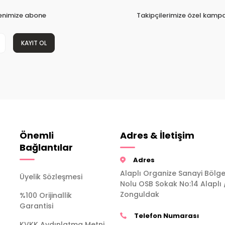
tenimize abone
Takipçilerimize özel kampa
KAYIT OL
Önemli
Adres & İletişim
Bağlantılar
Adres
Alaplı Organize Sanayi Bölge
Üyelik Sözleşmesi
Nolu OSB Sokak No:14 Alaplı 
Zonguldak
%100 Orijinallik
Garantisi
Telefon Numarası
KVKK Aydınlatma Metni