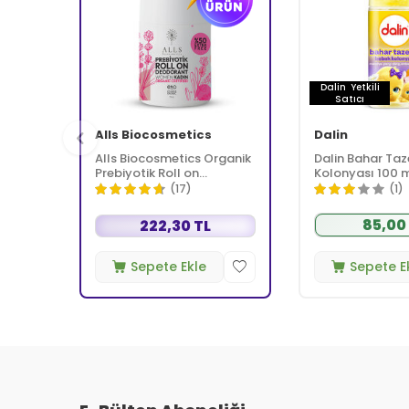
Dalin
Yetkili
Satıcı
Alls Biocosmetics
Dalin
Alls Biocosmetics Organik
Dalin Bahar Taz
Prebiyotik Roll on
Kolonyası 100 
Deodorant 75 ml -
(17)
(1)
Kadınlar İçin
85,00
222,30 TL
Sepete Ekle
Sepete E