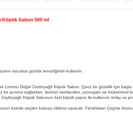
ı Köpük Sabun 500 ml
zere vücudun günlük temizliğinde kullanılır.
 Limonu Doğal Zeytinyağlı Köpük Sabun, |||suz bir güzellik için başta
siz bir arınma sağlarken, teninizi nemlendirir, yumuşatır ve mükemmel bi
eytinyağlı Köpük Sabunun özel köpük yapısı ile kullanımı kolay ve prat
nun özenle seçilen kokusu cildinizi saracak. Ferahlatan Çeşme limonu ko