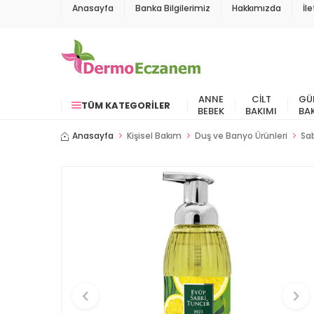
Anasayfa
Banka Bilgilerimiz
Hakkımızda
İl
ANNE
CILT
GÜ
TÜM KATEGORILER
BEBEK
BAKIMI
BA
Anasayfa
Kişisel Bakım
Duş ve Banyo Ürünleri
Sa