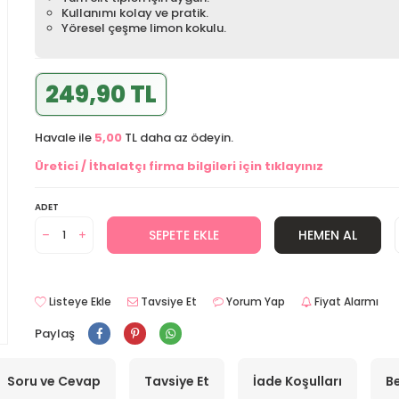
Kullanımı kolay ve pratik.
Yöresel çeşme limon kokulu.
249,90 TL
Havale ile
5,00
TL daha az ödeyin.
Üretici / İthalatçı firma bilgileri için tıklayınız
ADET
SEPETE EKLE
HEMEN AL
Listeye Ekle
Tavsiye Et
Yorum Yap
Fiyat Alarmı
Paylaş
Soru ve Cevap
Tavsiye Et
İade Koşulları
Be