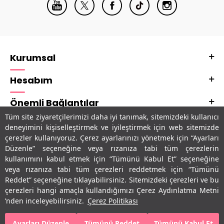
Kurumsal
Hesabım
Önemli Bağlantılar
Tüm site ziyaretçilerimizi daha iyi tanımak, sitemizdeki kullanıcı
Adres & İletişim
deneyimini kişiselleştirmek ve iyileştirmek için web sitemizde
çerezler kullanıyoruz. Çerez ayarlarınızı yönetmek için “Ayarları
Uygulamalarımız
Düzenle” seçeneğine veya rızanıza tabi tüm çerezlerin
kullanımını kabul etmek için “Tümünü Kabul Et” seçeneğine
veya rızanıza tabi tüm çerezleri reddetmek için “Tümünü
Reddet” seçeneğine tıklayabilirsiniz. Sitemizdeki çerezleri ve bu
çerezleri hangi amaçla kullandığımızı Çerez Aydınlatma Metni
’nden inceleyebilirsiniz.
Çerez Politikası
Ayarları Düzenle
Tümünü Reddet
Tümünü Kabul Et