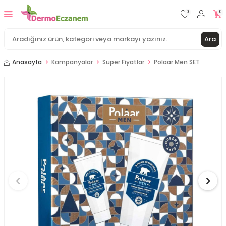
0
0
Ara
Anasayfa
Kampanyalar
Süper Fiyatlar
Polaar Men SET