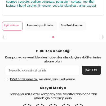
sucrose cocoate; sodium benzoate; potassium sorbate; menthyl
lactate; t-butyl alcohol; limonene; cetraria islandica thallus extract
İlgili Ürünler
Tamamlayıcı Ürünler
Son Baktıklarınız
E-Bülten Aboneliği
Kampanya ve yeniliklerden haberdar olmak için e-bültenimize
abone olun!
KAYIT OL
KVKK Sözleşmesi'ni
, okudum, kabul ediyorum.
Sosyal Medya
Takipçilerimize özel kampanya ve fırsatlardan haberdar
olmak için bizi takip edin.