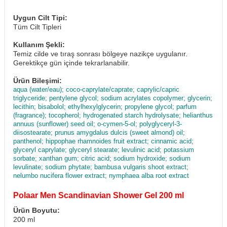
Uygun Cilt Tipi:
Tüm Cilt Tipleri
Kullanım Şekli:
Temiz cilde ve tıraş sonrası bölgeye nazikçe uygulanır.
Gerektikçe gün içinde tekrarlanabilir.
Ürün Bileşimi:
aqua (water/eau); coco-caprylate/caprate; caprylic/capric
triglyceride; pentylene glycol; sodium acrylates copolymer; glycerin;
lecithin; bisabolol; ethylhexylglycerin; propylene glycol; parfum
(fragrance); tocopherol; hydrogenated starch hydrolysate; helianthus
annuus (sunflower) seed oil; o-cymen-5-ol; polyglyceryl-3-
diisostearate; prunus amygdalus dulcis (sweet almond) oil;
panthenol; hippophae rhamnoides fruit extract; cinnamic acid;
glyceryl caprylate; glyceryl stearate; levulinic acid; potassium
sorbate; xanthan gum; citric acid; sodium hydroxide; sodium
levulinate; sodium phytate; bambusa vulgaris shoot extract;
nelumbo nucifera flower extract; nymphaea alba root extract
Polaar Men Scandinavian Shower Gel 200 ml
Ürün Boyutu:
200 ml