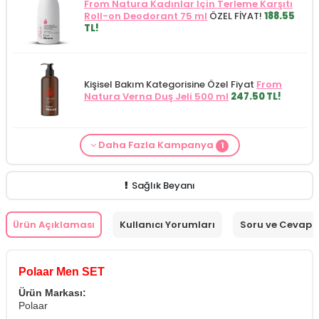
From Natura Kadınlar İçin Terleme Karşıtı
Roll-on Deodorant 75 ml
ÖZEL FİYAT!
188.55
TL!
Kişisel Bakım Kategorisine Özel Fiyat
From
Natura Verna Duş Jeli 500 ml
247.50 TL!
Daha Fazla Kampanya
1
Cilt Bakım ürünü siparişinizde
Mamaaura
Baby Cleansing Milk 200 ml
149.90 TL!
Sağlık Beyanı
Ürün Açıklaması
Kullanıcı Yorumları
Soru ve Cevap
Polaar Men SET
Ürün Markası:
Polaar