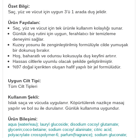
Özet Bilgi:
Saç, yüz ve vücut için uygun 3’ü 1 arada duş jelidir.
Ürün Faydaları:
Saç, yüz ve vücut için tek ürünle kullanım kolaylığı sunar.
Günlük duş rutini için uygun, ferahlatıcı bir temizleme
deneyimi sağlar.
Kuzey yosunu ile zenginleştirilmiş formülüyle cilde yumuşak
bir dokunuş bırakır.
Hoş, baharatlı ve odunsu kokusuyla duş keyfini artırır.
Hassas ciltlerle uyumlu olacak şekilde geliştirilmiştir.
%97 doğal içerikten oluşan hafif yapılı bir jel formülüdür.
Uygun Cilt Tipi:
Tüm Cilt Tipleri
Kullanım Şekli:
Islak saça ve vücuda uygulanır. Köpürtülerek nazikçe masaj
yapılır ve bol su ile durulanır. Günlük kullanıma uygundur.
Ürün Bileşimi:
aqua (water/eau); lauryl glucoside; disodium cocoyl glutamate;
glycerin;coco-betaine; sodium cocoyl alaninate; citric acid;
polyacrylate crosspolymer-6; parfum(fragrance); sodium gluconate;