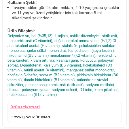
Kullanım Şekli:
Tavsiye edilen günlük alım miktarı, 4-10 yaş grubu çocuklar
ve 11 yaş ve üzeri yetişkinler için tok karnına 5 ml
tüketilmesi şeklindedir.
Ürün Bileşimi:
Deiyonize su, bal (%35,18), L-arjinin, asitlik düzenleyici: sitrik asit,
L-askorbik asit (C vitamini), doğal portakal aroma verici (%1,2) DL-
alfa tokoferil asetat (E vitamini), stabilizör: polioksietilen sorbitan
monooleat, çinko sülfat monohidrat, fosfotidilserin (soya lesitini),
nikotinamid (B3 vitamini) menakuinon-7 (K2 vitamini), renklendirici:
beta karoten, kıvam arttırıcı: ksantan gam, koruyucu: potasyum
sorbat, D-pantotenat, kalsiyum (B5 vitamini), kolekalsiferol (D3
vitamini), retinil asetat (A vitamini), manganez sülfat monohidrat,
riboflavin 5'-fosfat, sodyum (B2 vitamini), piridoksin hidroklorür (B6
vitamini), tiamin hidraklorür (B1 vitamini), tatlandırıcı: steviol
glikozitler, pteorilmonoglutamik asit (folik asit), sodyum molibdat
dihidrat, potasyum iyodat, sodyum selenit, D-biotin, krom pikolinat,
metilkobalamin (B12 vitamini)
Ürün Etiketleri
Orzax Çocuk Ürünleri