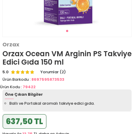
Orzax
Orzax Ocean VM Arginin PS Takviye
Edici Gıda 150 ml
5.0
Yorumlar (2)
Ürün Barkodu :
8697595873533
Ürün Kodu :
79422
Öne Çıkan Bilgiler
Ballı ve Portakal aromalı takviye edici gıda.
637,50 TL
Havale ile
12,75
TL daha az ödeyin.