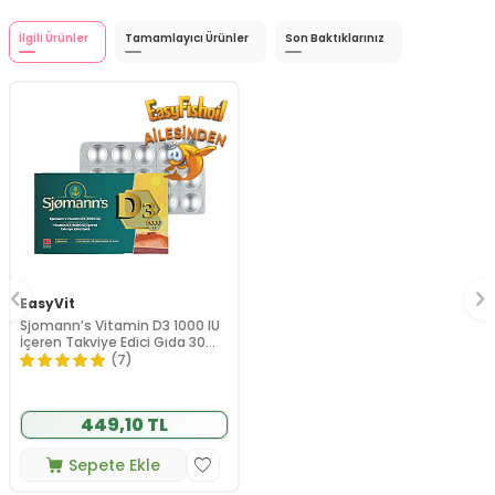
İlgili Ürünler
Tamamlayıcı Ürünler
Son Baktıklarınız
EasyVit
Sjomann’s Vitamin D3 1000 IU
İçeren Takviye Edici Gıda 30
Adet Çiğnenebilir Jel Form
(7)
449,10 TL
Sepete Ekle