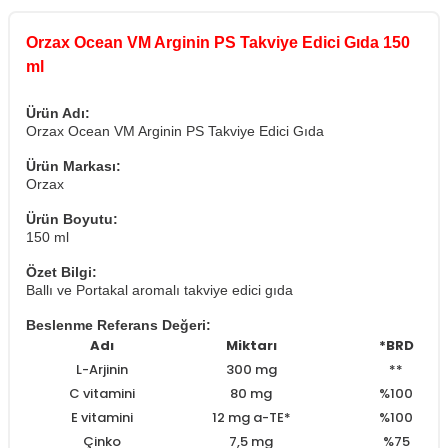
Orzax Ocean VM Arginin PS Takviye Edici Gıda 150
ml
Ürün Adı:
Orzax Ocean VM Arginin PS Takviye Edici Gıda
Ürün Markası:
Orzax
Ürün Boyutu:
150 ml
Özet Bilgi:
Ballı ve Portakal aromalı takviye edici gıda
Beslenme Referans Değeri:
Adı
Miktarı
*BRD
L-Arjinin
300 mg
**
C vitamini
80 mg
%100
E vitamini
12 mg a-TE*
%100
Çinko
7,5 mg
%75