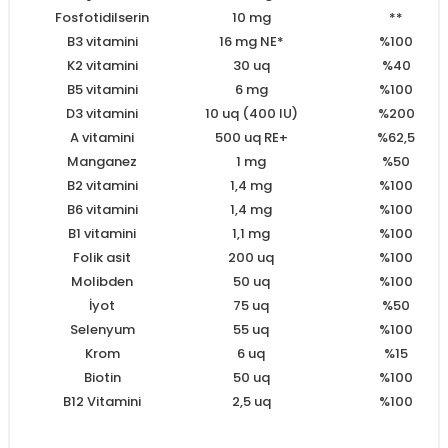
Fosfotidilserin
10 mg
**
B3 vitamini
16 mg NE*
%100
K2 vitamini
30 uq
%40
B5 vitamini
6 mg
%100
D3 vitamini
10 uq (400 IU)
%200
A vitamini
500 uq RE+
%62,5
Manganez
1 mg
%50
B2 vitamini
1,4 mg
%100
B6 vitamini
1,4 mg
%100
B1 vitamini
1,1 mg
%100
Folik asit
200 uq
%100
Molibden
50 uq
%100
İyot
75 uq
%50
Selenyum
55 uq
%100
Krom
6 uq
%15
Biotin
50 uq
%100
B12 Vitamini
2,5 uq
%100