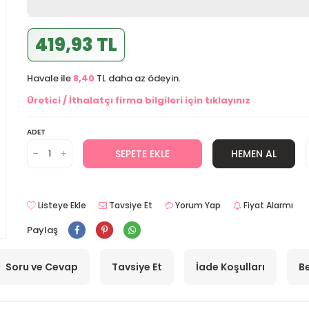
419,93 TL
Havale ile
8,40
TL daha az ödeyin.
Üretici / İthalatçı firma bilgileri için tıklayınız
ADET
SEPETE EKLE
HEMEN AL
Listeye Ekle
Tavsiye Et
Yorum Yap
Fiyat Alarmı
Paylaş
Soru ve Cevap
Tavsiye Et
İade Koşulları
Be