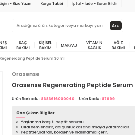
etişim - Bize Yazın
Kargo Takibi
İptal - İade - Sorun Bildir
Ara
NEŞ
SAÇ
KIŞISEL
VITAMIN
AĞIZ
MAKYAJ
KIMI
BAKIMI
BAKIM
SAĞLIK
BAKIMI
Regenerating Peptide Serum 30 ml
Orasense
Orasense Regenerating Peptide Serum 
Ürün Barkodu :
8683616000040
Ürün Kodu :
87699
Öne Çıkan Bilgiler
Yaşlanma karşıtı peptit serumu.
Cildi nemlendirir, dolgunluk kazandırmaya yardımcıdır.
Peptitler,safran, kolajen ve niasinamid içerir.