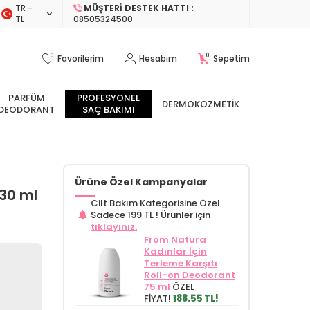
TR −
MÜŞTERI DESTEK HATTI :
TL
08505324500
0
0
Favorilerim
Hesabım
Sepetim
PARFÜM
PROFESYONEL
DERMOKOZMETIK
DEODORANT
SAÇ BAKIMI
Ürüne Özel Kampanyalar
30 ml
Cilt Bakım Kategorisine Özel
Sadece 199 TL !
Ürünler için
tıklayınız.
From Natura
Kadınlar İçin
Terleme Karşıtı
Roll-on Deodorant
75 ml
ÖZEL
FİYAT!
188.55 TL!