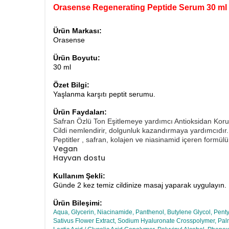
Orasense Regenerating Peptide Serum 30 ml
Ürün Markası:
Orasense
Ürün Boyutu:
30 ml
Özet Bilgi:
Yaşlanma karşıtı peptit serumu.
Ürün Faydaları:
Safran Özlü Ton Eşitlemeye yardımcı Antioksidan Ko
Cildi nemlendirir, dolgunluk kazandırmaya yardımcıdır.
Peptitler , safran, kolajen ve niasinamid içeren formül
Vegan
Hayvan dostu
Kullanım Şekli:
Günde 2 kez temiz cildinize masaj yaparak uygulayın.
Ürün Bileşimi:
Aqua, Glycerin, Niacinamide, Panthenol, Butylene Glycol, Pen
Sativus Flower Extract, Sodium Hyaluronate Crosspolymer, Palmi