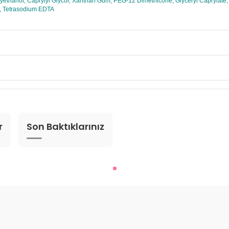
oxyethanol, Caprylyl Glycol, Xanthan Gum, PEG-12 Dimethicone, Glyceryl Caprylate,
r, Tetrasodium EDTA
r
Son Baktıklarınız