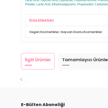
Lactic Acid / Glycolic Acid Copolymer, Polyvinyl Alcohol, Phen
Powder, Lactic Acid, Ethylhexylglycerin, Propanediol, Carbome
Ürün Etiketleri
Vegan Kozmetikler
,
Hayvan Dostu Kozmetikler
İlgili Ürünler
Tamamlayıcı Ürünle
E-Bülten Aboneliği