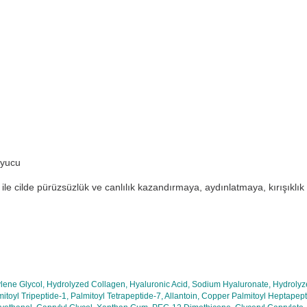
ruyucu
ü ile cilde pürüzsüzlük ve canlılık kazandırmaya, aydınlatmaya, kırışıklı
tylene Glycol, Hydrolyzed Collagen, Hyaluronic Acid, Sodium Hyaluronate, Hydrol
toyl Tripeptide-1, Palmitoyl Tetrapeptide-7, Allantoin, Copper Palmitoyl Heptapept