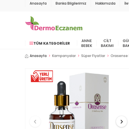
Anasayfa
Banka Bilgilerimiz
Hakkımızda
İl
ANNE
CILT
GÜ
TÜM KATEGORILER
BEBEK
BAKIMI
BA
Anasayfa
Kampanyalar
Süper Fiyatlar
Orasense 