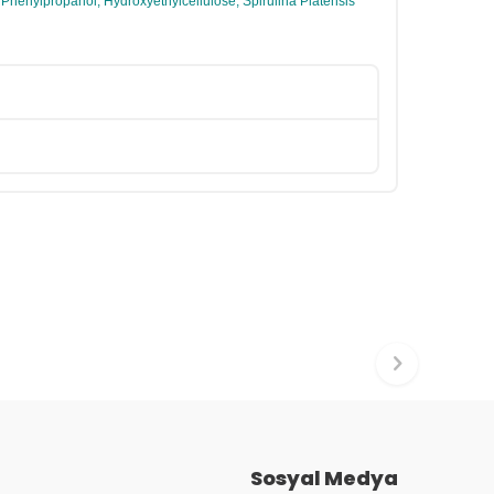
 Phenylpropanol, Hydroxyethylcellulose, Spirulina Platensis
Sosyal Medya