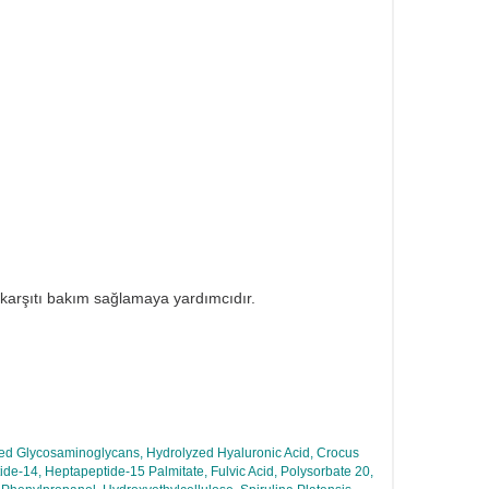
k karşıtı bakım sağlamaya yardımcıdır.
yzed Glycosaminoglycans, Hydrolyzed Hyaluronic Acid, Crocus
ide-14, Heptapeptide-15 Palmitate, Fulvic Acid, Polysorbate 20,