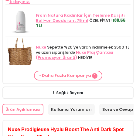
tıklayınız.
From Natura Kadınlar İçin Terleme Karşıtı
Roll-on Deodorant 75 ml
ÖZEL FİYAT!
188.55
TL!
Nuxe
Sepette %20'ye varan indirime ek 3500 TL
ve üzeri siparişlerde
Nuxe Plaj Çantası
(Promosyon Ürünü)
HEDİYE!
Daha Fazla Kampanya
1
Cilt Bakım ürünü siparişinizde
Mamaaura
Baby Cleansing Milk 200 ml
149.90 TL!
Sağlık Beyanı
Ürün Açıklaması
Kullanıcı Yorumları
Soru ve Cevap
Nuxe Prodigieuse Hyalu Boost The Anti Dark Spot