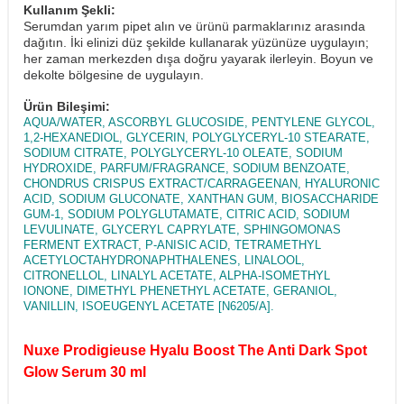
Kullanım Şekli:
Serumdan yarım pipet alın ve ürünü parmaklarınız arasında
dağıtın. İki elinizi düz şekilde kullanarak yüzünüze uygulayın;
her zaman merkezden dışa doğru yayarak ilerleyin. Boyun ve
dekolte bölgesine de uygulayın.
Ürün Bileşimi:
AQUA/WATER, ASCORBYL GLUCOSIDE, PENTYLENE GLYCOL,
1,2-HEXANEDIOL, GLYCERIN, POLYGLYCERYL-10 STEARATE,
SODIUM CITRATE, POLYGLYCERYL-10 OLEATE, SODIUM
HYDROXIDE, PARFUM/FRAGRANCE, SODIUM BENZOATE,
CHONDRUS CRISPUS EXTRACT/CARRAGEENAN, HYALURONIC
ACID, SODIUM GLUCONATE, XANTHAN GUM, BIOSACCHARIDE
GUM-1, SODIUM POLYGLUTAMATE, CITRIC ACID, SODIUM
LEVULINATE, GLYCERYL CAPRYLATE, SPHINGOMONAS
FERMENT EXTRACT, P-ANISIC ACID, TETRAMETHYL
ACETYLOCTAHYDRONAPHTHALENES, LINALOOL,
CITRONELLOL, LINALYL ACETATE, ALPHA-ISOMETHYL
IONONE, DIMETHYL PHENETHYL ACETATE, GERANIOL,
VANILLIN, ISOEUGENYL ACETATE [N6205/A].
Nuxe Prodigieuse Hyalu Boost The Anti Dark Spot
Glow Serum 30 ml