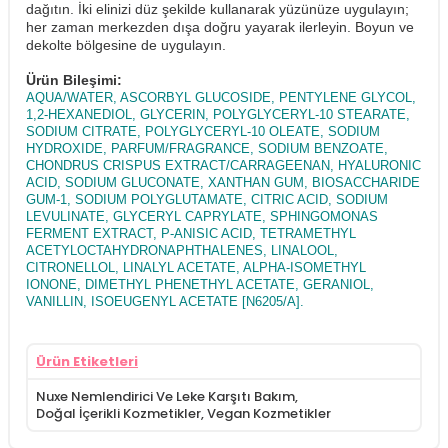
dağıtın. İki elinizi düz şekilde kullanarak yüzünüze uygulayın;
her zaman merkezden dışa doğru yayarak ilerleyin. Boyun ve
dekolte bölgesine de uygulayın.
Ürün Bileşimi:
AQUA/WATER, ASCORBYL GLUCOSIDE, PENTYLENE GLYCOL,
1,2-HEXANEDIOL, GLYCERIN, POLYGLYCERYL-10 STEARATE,
SODIUM CITRATE, POLYGLYCERYL-10 OLEATE, SODIUM
HYDROXIDE, PARFUM/FRAGRANCE, SODIUM BENZOATE,
CHONDRUS CRISPUS EXTRACT/CARRAGEENAN, HYALURONIC
ACID, SODIUM GLUCONATE, XANTHAN GUM, BIOSACCHARIDE
GUM-1, SODIUM POLYGLUTAMATE, CITRIC ACID, SODIUM
LEVULINATE, GLYCERYL CAPRYLATE, SPHINGOMONAS
FERMENT EXTRACT, P-ANISIC ACID, TETRAMETHYL
ACETYLOCTAHYDRONAPHTHALENES, LINALOOL,
CITRONELLOL, LINALYL ACETATE, ALPHA-ISOMETHYL
IONONE, DIMETHYL PHENETHYL ACETATE, GERANIOL,
VANILLIN, ISOEUGENYL ACETATE [N6205/A].
Ürün Etiketleri
Nuxe Nemlendirici Ve Leke Karşıtı Bakım
,
Doğal İçerikli Kozmetikler
,
Vegan Kozmetikler