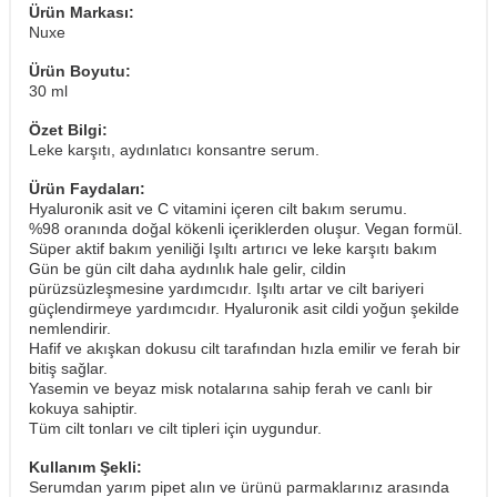
Ürün Markası:
Nuxe
Ürün Boyutu:
30 ml
Özet Bilgi:
Leke karşıtı, aydınlatıcı konsantre serum.
Ürün Faydaları:
Hyaluronik asit ve C vitamini içeren cilt bakım serumu.
%98 oranında doğal kökenli içeriklerden oluşur. Vegan formül.
Süper aktif bakım yeniliği Işıltı artırıcı ve leke karşıtı bakım
Gün be gün cilt daha aydınlık hale gelir, cildin
pürüzsüzleşmesine yardımcıdır. Işıltı artar ve cilt bariyeri
güçlendirmeye yardımcıdır. Hyaluronik asit cildi yoğun şekilde
nemlendirir.
Hafif ve akışkan dokusu cilt tarafından hızla emilir ve ferah bir
bitiş sağlar.
Yasemin ve beyaz misk notalarına sahip ferah ve canlı bir
kokuya sahiptir.
Tüm cilt tonları ve cilt tipleri için uygundur.
Kullanım Şekli:
Serumdan yarım pipet alın ve ürünü parmaklarınız arasında