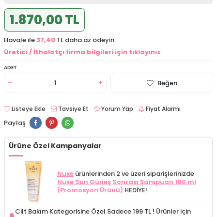
1.870,00 TL
Havale ile
37,40
TL daha az ödeyin.
Üretici / İthalatçı firma bilgileri için tıklayınız
ADET
Beğen
Listeye Ekle
Tavsiye Et
Yorum Yap
Fiyat Alarmı
Paylaş
Ürüne Özel Kampanyalar
Nuxe
ürünlerinden 2 ve üzeri siparişlerinizde
Nuxe Sun Güneş Sonrası Şampuan 100 ml
(Promosyon Ürünü)
HEDİYE!
Cilt Bakım Kategorisine Özel Sadece 199 TL !
Ürünler için