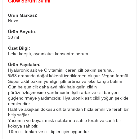
Glow Serum 30 ml
Ürün Markası:
Nuxe
Ürün Boyutu:
30 ml
Özet Bilgi:
Leke karşıtı, aydınlatıcı konsantre serum.
Ürün Faydaları:
Hyaluronik asit ve C vitamini içeren cilt bakım serumu.
%98 oranında doğal kökenli içeriklerden oluşur. Vegan formül.
Süper aktif bakım yeniliği Işıltı artırıcı ve leke karşıtı bakım
Gün be gün cilt daha aydınlık hale gelir, cildin
pürüzsüzleşmesine yardımcıdır. Işıltı artar ve cilt bariyeri
güçlendirmeye yardımcıdır. Hyaluronik asit cildi yoğun şekilde
nemlendirir.
Hafif ve akışkan dokusu cilt tarafından hızla emilir ve ferah bir
bitiş sağlar.
Yasemin ve beyaz misk notalarına sahip ferah ve canlı bir
kokuya sahiptir.
Tüm cilt tonları ve cilt tipleri için uygundur.