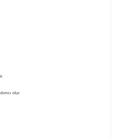
r.
rdımcı olur.