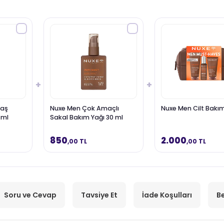
+
+
raş
Nuxe Men Çok Amaçlı
Nuxe Men Cilt Bakım
 ml
Sakal Bakım Yağı 30 ml
850
2.000
,00 TL
,00 TL
Soru ve Cevap
Tavsiye Et
İade Koşulları
Be