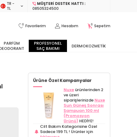
TR −
MÜŞTERI DESTEK HATTI :
TL
08505324500
0
0
Favorilerim
Hesabım
Sepetim
PARFÜM
PROFESYONEL
DERMOKOZMETIK
DEODORANT
SAÇ BAKIMI
Ürüne Özel Kampanyalar
l
Nuxe
ürünlerinden 2
ve üzeri
siparişlerinizde
Nuxe
Sun Güneş Sonrası
Şampuan 100 ml
(Promosyon
Ürünü)
HEDİYE!
Cilt Bakım Kategorisine Özel
Sadece 199 TL !
Ürünler için
tıklayınız.