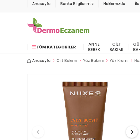
Anasayfa
Banka Bilgilerimiz
Hakkımızda
İl
ANNE
CILT
GÜ
TÜM KATEGORILER
BEBEK
BAKIMI
BA
Anasayfa
Cilt Bakımı
Yüz Bakımı
Yüz Kremi
Nu