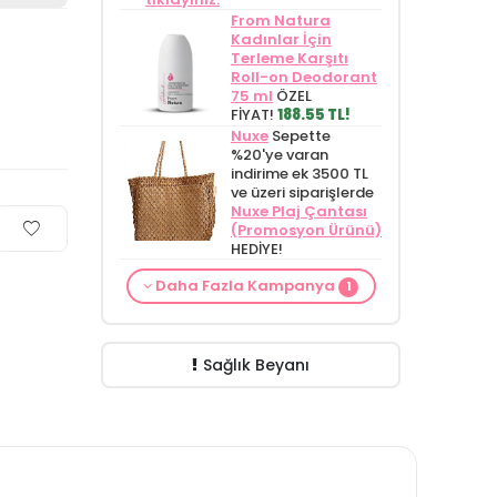
From Natura
Kadınlar İçin
Terleme Karşıtı
Roll-on Deodorant
75 ml
ÖZEL
FİYAT!
188.55 TL!
Nuxe
Sepette
%20'ye varan
indirime ek 3500 TL
ve üzeri siparişlerde
Nuxe Plaj Çantası
(Promosyon Ürünü)
HEDİYE!
Cilt Bakım ürünü
Daha Fazla Kampanya
1
siparişinizde
Mamaaura Baby
Cleansing Milk 200
ml
149.90 TL!
Sağlık Beyanı