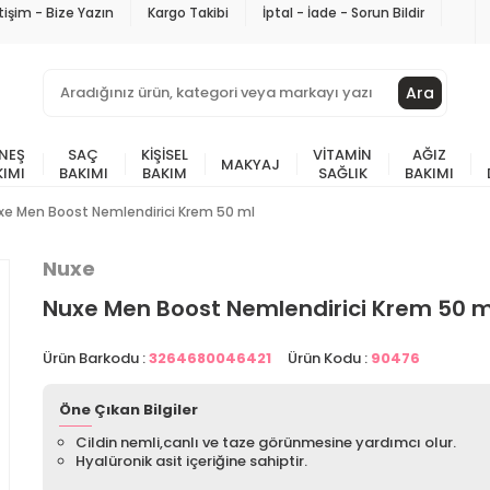
etişim - Bize Yazın
Kargo Takibi
İptal - İade - Sorun Bildir
Ara
NEŞ
SAÇ
KIŞISEL
VITAMIN
AĞIZ
MAKYAJ
KIMI
BAKIMI
BAKIM
SAĞLIK
BAKIMI
xe Men Boost Nemlendirici Krem 50 ml
Nuxe
Nuxe Men Boost Nemlendirici Krem 50 m
Ürün Barkodu :
3264680046421
Ürün Kodu :
90476
Öne Çıkan Bilgiler
Cildin nemli,canlı ve taze görünmesine yardımcı olur.
Hyalüronik asit içeriğine sahiptir.