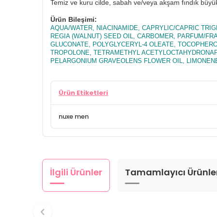
Temiz ve kuru cilde, sabah ve/veya akşam fındık büyü
Ürün Bileşimi:
AQUA/WATER, NIACINAMIDE, CAPRYLIC/CAPRIC TRI
REGIA (WALNUT) SEED OIL, CARBOMER, PARFUM/FRA
GLUCONATE, POLYGLYCERYL-4 OLEATE, TOCOPHERO
TROPOLONE, TETRAMETHYL ACETYLOCTAHYDRONAPHT
PELARGONIUM GRAVEOLENS FLOWER OIL, LIMONENE, 
Ürün Etiketleri
nuxe men
İlgili Ürünler
Tamamlayıcı Ürünle