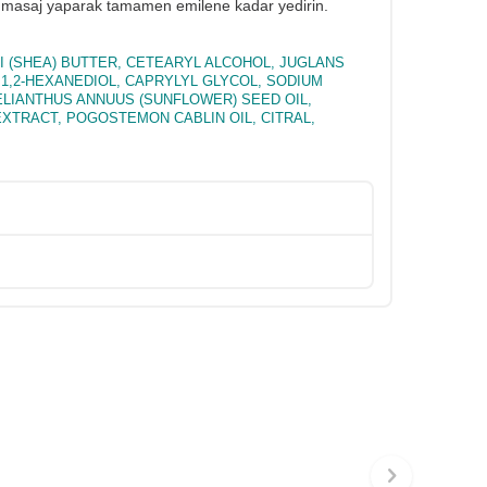
çe masaj yaparak tamamen emilene kadar yedirin.
I (SHEA) BUTTER, CETEARYL ALCOHOL, JUGLANS
1,2-HEXANEDIOL, CAPRYLYL GLYCOL, SODIUM
LIANTHUS ANNUUS (SUNFLOWER) SEED OIL,
TRACT, POGOSTEMON CABLIN OIL, CITRAL,