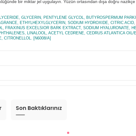
klüğünde bir miktar jel uygulayın. Yüzün ortasından dışa doğru nazik
GLYCERIDE, GLYCERIN, PENTYLENE GLYCOL, BUTYROSPERMUM PARKI
GRANCE, ETHYLHEXYLGLYCERIN, SODIUM HYDROXIDE, CITRIC ACID, 
L, FRAXINUS EXCELSIOR BARK EXTRACT, SODIUM HYALURONATE, HE
HALENES, LINALOOL, ACETYL CEDRENE, CEDRUS ATLANTICA OIL/EX
CITRONELLOL. [N6008/A]
r
Son Baktıklarınız