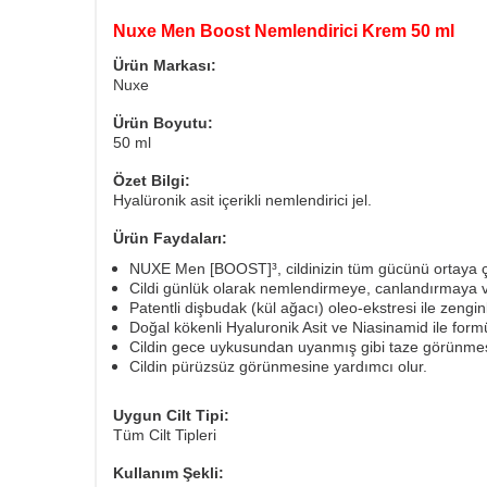
Nuxe Men Boost Nemlendirici Krem 50 ml
Ürün Markası:
Nuxe
Ürün Boyutu:
50 ml
Özet Bilgi:
Hyalüronik asit içerikli nemlendirici jel.
Ürün Faydaları:
NUXE Men [BOOST]³, cildinizin tüm gücünü ortaya çık
Cildi günlük olarak nemlendirmeye, canlandırmaya v
Patentli dişbudak (kül ağacı) oleo-ekstresi ile zenginle
Doğal kökenli Hyaluronik Asit ve Niasinamid ile formül
Cildin gece uykusundan uyanmış gibi taze görünmes
Cildin pürüzsüz görünmesine yardımcı olur.
Uygun Cilt Tipi:
Tüm Cilt Tipleri
Kullanım Şekli: