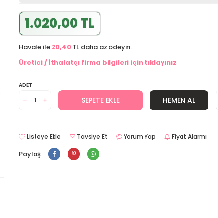
1.020,00 TL
Havale ile
20,40
TL daha az ödeyin.
Üretici / İthalatçı firma bilgileri için tıklayınız
ADET
SEPETE EKLE
HEMEN AL
Listeye Ekle
Tavsiye Et
Yorum Yap
Fiyat Alarmı
Paylaş