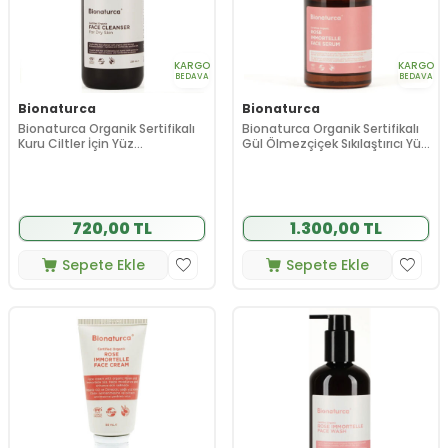
KARGO
KARGO
BEDAVA
BEDAVA
Bionaturca
Bionaturca
Bionaturca Organik Sertifikalı
Bionaturca Organik Sertifikalı
Kuru Ciltler İçin Yüz
Gül Ölmezçiçek Sıkılaştırıcı Yüz
Temizleme Jeli 250 ml
Serumu 30 ml
720,00 TL
1.300,00 TL
Sepete Ekle
Sepete Ekle