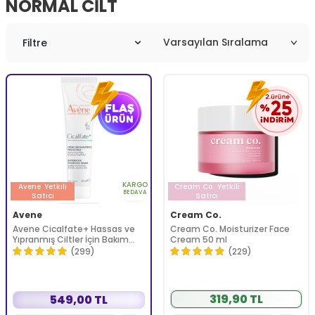
NORMAL CILT
Filtre
KARGO
Avene
Yetkili
Cream Co.
Yetkili
BEDAVA
Satıcı
Satıcı
Avene
Cream Co.
Avene Cicalfate+ Hassas ve
Cream Co. Moisturizer Face
Yıpranmış Ciltler İçin Bakım
Cream 50 ml
Kremi 40 ml
(299)
(229)
319,90 TL
549,00 TL