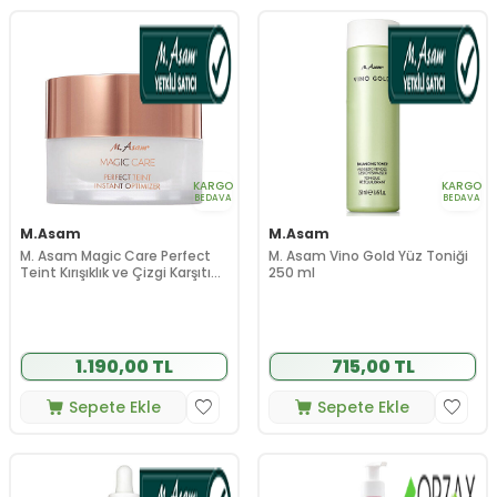
KARGO
KARGO
BEDAVA
BEDAVA
M.Asam
M.Asam
M. Asam Magic Care Perfect
M. Asam Vino Gold Yüz Toniği
Teint Kırışıklık ve Çizgi Karşıtı
250 ml
Retinol A Vitaminli
Pürüzsüzleştirici 30 ml
1.190,00 TL
715,00 TL
Sepete Ekle
Sepete Ekle