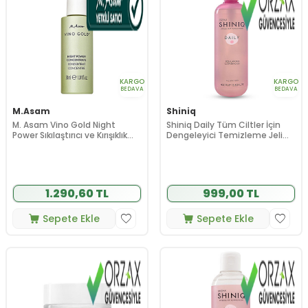
KARGO
KARGO
BEDAVA
BEDAVA
M.Asam
Shiniq
M. Asam Vino Gold Night
Shiniq Daily Tüm Ciltler İçin
Power Sıkılaştırıcı ve Kırışıklık
Dengeleyici Temizleme Jeli
Karşıtı Gece Serumu 30 ml
400 ml
1.290,60 TL
999,00 TL
Sepete Ekle
Sepete Ekle