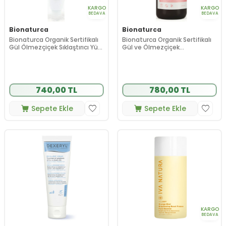
KARGO
KARGO
BEDAVA
BEDAVA
Bionaturca
Bionaturca
Bionaturca Organik Sertifikalı
Bionaturca Organik Sertifikalı
Gül Ölmezçiçek Sıklaştırıcı Yüz
Gül ve Ölmezçiçek
Kremi 50 ml
Canlandırıcı Yüz Temizleme
Jeli 250 ml
740,00 TL
780,00 TL
Sepete Ekle
Sepete Ekle
KARGO
BEDAVA