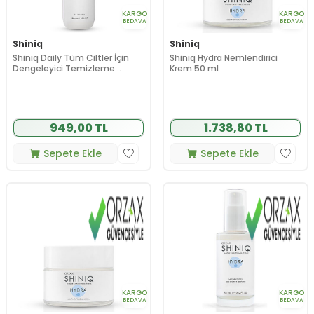
KARGO
KARGO
BEDAVA
BEDAVA
Shiniq
Shiniq
Shiniq Daily Tüm Ciltler İçin
Shiniq Hydra Nemlendirici
Dengeleyici Temizleme
Krem 50 ml
Köpüğü 200 ml
949,00 TL
1.738,80 TL
Sepete Ekle
Sepete Ekle
KARGO
KARGO
BEDAVA
BEDAVA