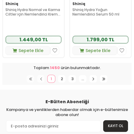
Shiniq
Shiniq
Shiniq Hydra Normal ve Karma
Shiniq Hydra Yoğun
Ciltler için Nemlendirici Krem
Nemlendirici Serum 50 ml
50 ml
1.449,00 TL
1.799,00 TL
Sepete Ekle
Sepete Ekle
Toplam
1450
ürün bulunmaktadır.
1
2
3
…
E-Bülten Aboneliği
Kampanya ve yeniliklerden haberdar olmak için e-bültenimize
abone olun!
KAYIT OL