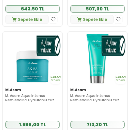
643,50 TL
507,00 TL
Sepete Ekle
Sepete Ekle
KARGO
KARGO
BEDAVA
BEDAVA
M.Asam
M.Asam
M. Asam Aqua Intense
M. Asam Aqua Intense
Nemlendirici Hyaluronlu Yüz
Nemlendirici Hyaluronlu Yüz
Kremi 50 ml - Hassas Ciltler
Temizleme Jeli 200 ml -
Hassas Ciltler
1.596,00 TL
713,30 TL