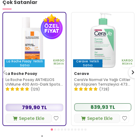
Çok Satanlar
KARGO
KARGO
La Roche Posay
Yetkili
Cerave
Yetkili
BEDAVA
BEDAVA
Satıcı
Satıcı
La Roche Posay
Cerave
La Roche Posay ANTHELIOS
CeraVe Normal Ve Yağlı Ciltler
UVMune 400 Anti-Dark Spots
İçin Köpüren Temizleyici 473
Fluid SPF50+ Yüz Güneş Kremi
ml
(129)
(728)
50 ml
839,93 TL
799,90 TL
Sepete Ekle
Sepete Ekle