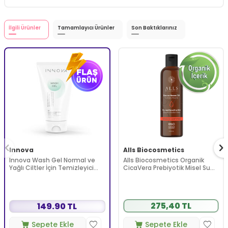
İlgili Ürünler
Tamamlayıcı Ürünler
Son Baktıklarınız
Innova
Alls Biocosmetics
Innova Wash Gel Normal ve
Alls Biocosmetics Organik
Yağlı Ciltler İçin Temizleyici
CicaVera Prebiyotik Misel Su
Köpüren Jel 150 ml
200 ml
275,40 TL
149.90 TL
Sepete Ekle
Sepete Ekle