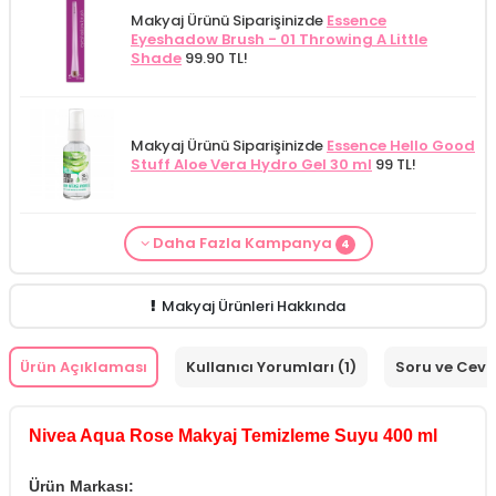
Makyaj Ürünü Siparişinizde
Essence
Eyeshadow Brush - 01 Throwing A Little
Shade
99.90 TL!
Makyaj Ürünü Siparişinizde
Essence Hello Good
Stuff Aloe Vera Hydro Gel 30 ml
99 TL!
Daha Fazla Kampanya
4
From Natura Kadınlar İçin Terleme Karşıtı
Makyaj Kategorisine Özel Fiyat
İdea Derma
Makyaj Ürünü Siparişinizde
İnnova Wash Gel
Cilt Bakım ürünü siparişinizde
Mamaaura
Roll-on Deodorant 75 ml
ÖZEL FİYAT!
188.55
Glikolik Asit Yüz Yıkama Köpüğü 200
Purifying and Moisturizing Gel Cleanser 150
Baby Cleansing Milk 200 ml
149.90 TL!
TL!
ml
279.50 TL!
ml
149.90 TL!
Makyaj Ürünleri Hakkında
Ürün Açıklaması
Kullanıcı Yorumları (1)
Soru ve Cev
Nivea Aqua Rose Makyaj Temizleme Suyu 400 ml
Ürün Markası: