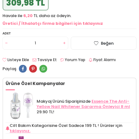
309,98 TL
Havale ile
6,20
TL daha az ödeyin.
Üretici / İthalatçı firma bilgileri için tıklayınız
ADET
Beğen
Listeye Ekle
Tavsiye Et
Yorum Yap
Fiyat Alarmı
Paylaş
Ürüne Özel Kampanyalar
Makyaj Ürünü Siparişinizde
Essence The Anti-
Yellow Nail Whitener Sararma Önleyici 8 ml
29.90 TL!
Cilt Bakım Kategorisine Özel Sadece 199 TL !
Ürünler için
tıklayınız.