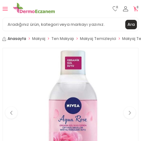
0
0
Ara
Anasayfa
Makyaj
Ten Makyajı
Makyaj Temizleyici
Makyaj T