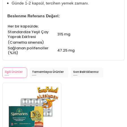
Günde 1-2 kapsül, tercihen yemek zamanı.
Beslenme Referans Değeri:
Her bir kapsülde;
Standardize Yeşil Çay
315 mg
Yaprak Exktresi
(Camellia sinensis)
Sağlanan polifenoller
47.25 mg
(%15)
İlgili Ürünler
Tamamlayıcı Ürünler
Son Baktıklarınız