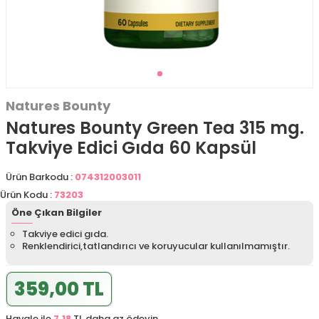
Natures Bounty
Natures Bounty Green Tea 315 mg.
Takviye Edici Gıda 60 Kapsül
Ürün Barkodu :
074312003011
Ürün Kodu :
73203
Öne Çıkan Bilgiler
Takviye edici gıda.
Renklendirici,tatlandırıcı ve koruyucular kullanılmamıştır.
359,00 TL
Havale ile
7,18
TL daha az ödeyin.