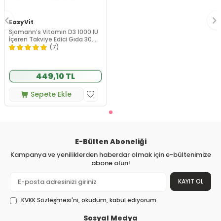
EasyVit
Sjomann’s Vitamin D3 1000 IU
İçeren Takviye Edici Gıda 30
Adet Çiğnenebilir Jel Form
(7)
449,10 TL
Sepete Ekle
E-Bülten Aboneliği
Kampanya ve yeniliklerden haberdar olmak için e-bültenimize
abone olun!
KAYIT OL
KVKK Sözleşmesi'ni
, okudum, kabul ediyorum.
Sosyal Medya