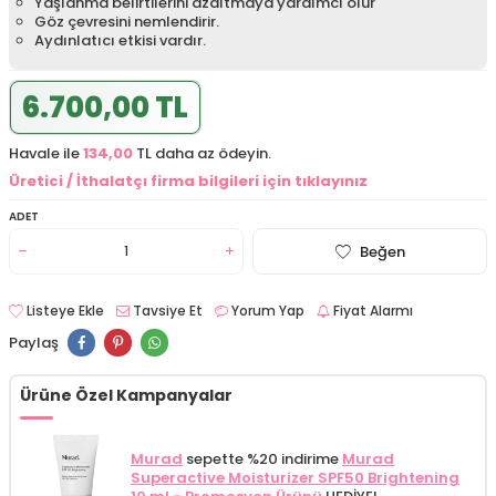
Yaşlanma belirtilerini azaltmaya yardımcı olur
Göz çevresini nemlendirir.
Aydınlatıcı etkisi vardır.
6.700,00 TL
Havale ile
134,00
TL daha az ödeyin.
Üretici / İthalatçı firma bilgileri için tıklayınız
ADET
Beğen
Listeye Ekle
Tavsiye Et
Yorum Yap
Fiyat Alarmı
Paylaş
Ürüne Özel Kampanyalar
Murad
sepette %20 indirime
Murad
Superactive Moisturizer SPF50 Brightening