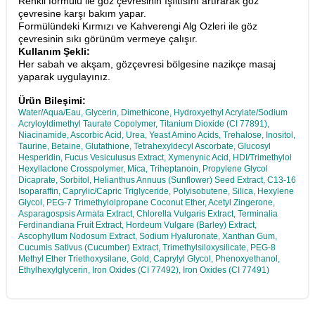
Renkli formülü ile göz çevresinin ışıltısını artırarak göz
çevresine karşı bakım yapar.
Formülündeki Kırmızı ve Kahverengi Alg Ozleri ile göz
çevresinin sıkı görünüm vermeye çalışır.
Kullanım Şekli:
Her sabah ve akşam, gözçevresi bölgesine nazikçe masaj
yaparak uygulayınız.
Ürün Bileşimi:
Water/Aqua/Eau, Glycerin, Dimethicone, Hydroxyethyl Acrylate/Sodium
Acryloyldimethyl Taurate Copolymer, Titanium Dioxide (CI 77891),
Niacinamide, Ascorbic Acid, Urea, Yeast Amino Acids, Trehalose, Inositol,
Taurine, Betaine, Glutathione, Tetrahexyldecyl Ascorbate, Glucosyl
Hesperidin, Fucus Vesiculusus Extract, Xymenynic Acid, HDI/Trimethylol
Hexyllactone Crosspolymer, Mica, Triheptanoin, Propylene Glycol
Dicaprate, Sorbitol, Helianthus Annuus (Sunflower) Seed Extract, C13-16
Isoparaffin, Caprylic/Capric Triglyceride, Polyisobutene, Silica, Hexylene
Glycol, PEG-7 Trimethylolpropane Coconut Ether, Acetyl Zingerone,
Asparagospsis Armata Extract, Chlorella Vulgaris Extract, Terminalia
Ferdinandiana Fruit Extract, Hordeum Vulgare (Barley) Extract,
Ascophyllum Nodosum Extract, Sodium Hyaluronate, Xanthan Gum,
Cucumis Sativus (Cucumber) Extract, Trimethylsiloxysilicate, PEG-8
Methyl Ether Triethoxysilane, Gold, Caprylyl Glycol, Phenoxyethanol,
Ethylhexylglycerin, Iron Oxides (CI 77492), Iron Oxides (CI 77491)