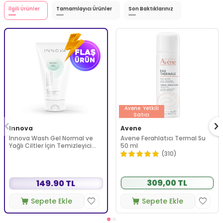
İlgili Ürünler
Tamamlayıcı Ürünler
Son Baktıklarınız
Avene
Yetkili
Satıcı
Innova
Avene
Innova Wash Gel Normal ve
Avene Ferahlatıcı Termal Su
Yağlı Ciltler İçin Temizleyici
50 ml
Köpüren Jel 150 ml
(310)
309,00 TL
149.90 TL
Sepete Ekle
Sepete Ekle