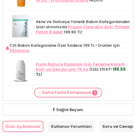
10 ml - Promosyon Ürünü
HEDİYE!
Akne Ve Sivilceye Yönelik Bakım Kategorisinden
ürün alımınızda
Propia Clearskin Anti-Pimple
Patch 9 Adet
199.90 TL!
Cilt Bakım Kategorisine Özel Sadece 199 TL !
Ürünler için
tıklayınız.
From Natura Kadınlar İçin Terleme Karşıtı
Roll-on Deodorant 75 ml
ÖZEL FİYAT!
188.55
TL!
Daha Fazla Kampanya
1
Cilt Bakım ürünü siparişinizde
Mamaaura
Baby Cleansing Milk 200 ml
149.90 TL!
Sağlık Beyanı
Ürün Açıklaması
Kullanıcı Yorumları
Soru ve Cevap