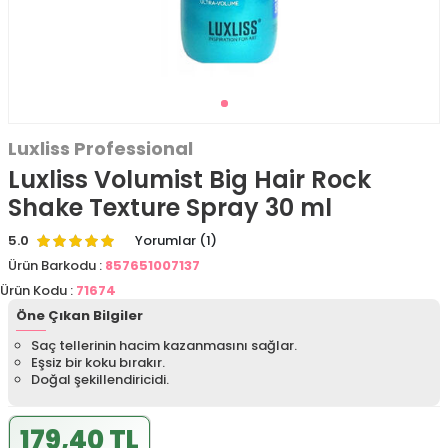
Luxliss Professional
Luxliss Volumist Big Hair Rock
Shake Texture Spray 30 ml
5.0
Yorumlar (1)
Ürün Barkodu :
857651007137
Ürün Kodu :
71674
Öne Çıkan Bilgiler
Saç tellerinin hacim kazanmasını sağlar.
Eşsiz bir koku bırakır.
Doğal şekillendiricidi.
179,40 TL