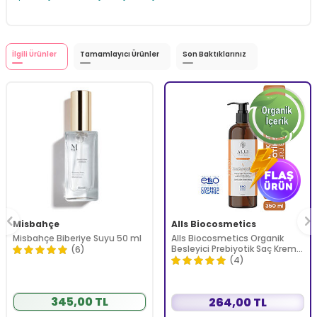
İlgili Ürünler
Tamamlayıcı Ürünler
Son Baktıklarınız
Misbahçe
Alls Biocosmetics
Misbahçe Biberiye Suyu 50 ml
Alls Biocosmetics Organik
Besleyici Prebiyotik Saç Kremi
(6)
350 ml
(4)
345,00 TL
264,00 TL