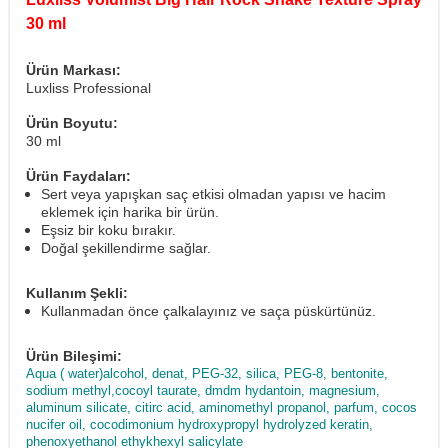
30 ml
Ürün Markası:
Luxliss Professional
Ürün Boyutu:
30 ml
Ürün Faydaları:
Sert veya yapışkan saç etkisi olmadan yapısı ve hacim
eklemek için harika bir ürün.
Eşsiz bir koku bırakır.
Doğal şekillendirme sağlar.
Kullanım Şekli:
Kullanmadan önce çalkalayınız ve saça püskürtünüz.
Ürün Bileşimi:
Aqua ( water)alcohol, denat, PEG-32, silica, PEG-8, bentonite,
sodium methyl,cocoyl taurate, dmdm hydantoin, magnesium,
aluminum silicate, citirc acid, aminomethyl propanol, parfum, cocos
nucifer oil, cocodimonium hydroxypropyl hydrolyzed keratin,
phenoxyethanol ethykhexyl salicylate