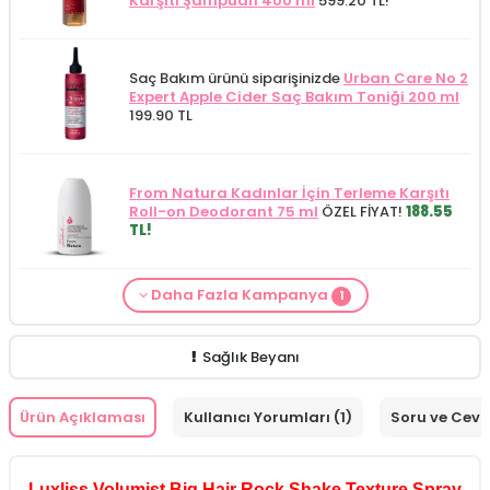
Karşıtı Şampuan 400 ml
599.20 TL!
Saç Bakım ürünü siparişinizde
Urban Care No 2
Expert Apple Cider Saç Bakım Toniği 200 ml
199.90 TL
From Natura Kadınlar İçin Terleme Karşıtı
Roll-on Deodorant 75 ml
ÖZEL FİYAT!
188.55
TL!
Daha Fazla Kampanya
1
Saç Bakım Kategorisine Özel Fiyat
İdea Derma
Saç Dökülmesi Karşıtı Serum 100 ml
379.90
TL!
Sağlık Beyanı
Ürün Açıklaması
Kullanıcı Yorumları (1)
Soru ve Cev
Luxliss Volumist Big Hair Rock Shake Texture Spray