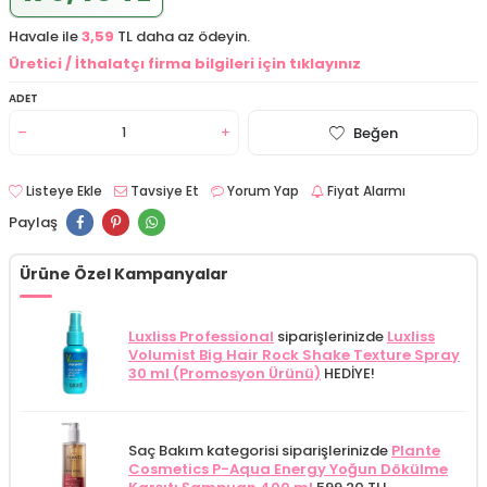
Havale ile
3,59
TL daha az ödeyin.
Üretici / İthalatçı firma bilgileri için tıklayınız
ADET
Beğen
Listeye Ekle
Tavsiye Et
Yorum Yap
Fiyat Alarmı
Paylaş
Ürüne Özel Kampanyalar
Luxliss Professional
siparişlerinizde
Luxliss
Volumist Big Hair Rock Shake Texture Spray
30 ml (Promosyon Ürünü)
HEDİYE!
Saç Bakım kategorisi siparişlerinizde
Plante
Cosmetics P-Aqua Energy Yoğun Dökülme