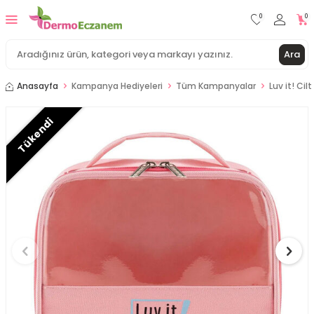
0
0
Ara
Anasayfa
Kampanya Hediyeleri
Tüm Kampanyalar
Luv it! Ci
Tükendi