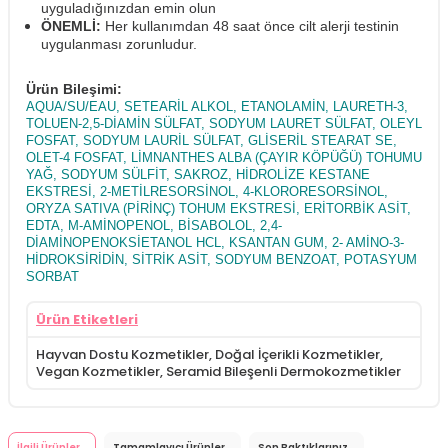
uyguladığınızdan emin olun
ÖNEMLİ:
Her kullanımdan 48 saat önce cilt alerji testinin
uygulanması zorunludur.
Ürün Bileşimi:
AQUA/SU/EAU, SETEARİL ALKOL, ETANOLAMİN, LAURETH-3,
TOLUEN-2,5-DİAMİN SÜLFAT, SODYUM LAURET SÜLFAT, OLEYL
FOSFAT, SODYUM LAURİL SÜLFAT, GLİSERİL STEARAT SE,
OLET-4 FOSFAT, LİMNANTHES ALBA (ÇAYIR KÖPÜĞÜ) TOHUMU
YAĞ, SODYUM SÜLFİT, SAKROZ, HİDROLİZE KESTANE
EKSTRESİ, 2-METİLRESORSİNOL, 4-KLORORESORSİNOL,
ORYZA SATIVA (PİRİNÇ) TOHUM EKSTRESİ, ERİTORBİK ASİT,
EDTA, M-AMİNOPENOL, BİSABOLOL, 2,4-
DİAMİNOPENOKSİETANOL HCL, KSANTAN GUM, 2- AMİNO-3-
HİDROKSİRİDİN, SİTRİK ASİT, SODYUM BENZOAT, POTASYUM
SORBAT
Ürün Etiketleri
Hayvan Dostu Kozmetikler
,
Doğal İçerikli Kozmetikler
,
Vegan Kozmetikler
,
Seramid Bileşenli Dermokozmetikler
İlgili Ürünler
Tamamlayıcı Ürünler
Son Baktıklarınız