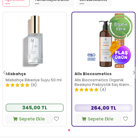
Misbahçe
Alls Biocosmetics
Misbahçe Biberiye Suyu 50 ml
Alls Biocosmetics Organik
Besleyici Prebiyotik Saç Kremi
(6)
350 ml
(4)
345,00 TL
264,00 TL
Sepete Ekle
Sepete Ekle