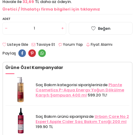
Havale ile
32,69
TL daha az ödeyin.
Üretici / İthalatçı firma bilgileri için tıklayınız
ADET
Beğen
Listeye Ekle
Tavsiye Et
Yorum Yap
Fiyat Alarmı
Paylaş
Ürüne Özel Kampanyalar
Saç Bakım kategorisi siparişlerinizde
Plante
Cosmetics P-Aqua Energy Yoğun Dökülme
Karşıtı Şampuan 400 ml
599.20 TL!
Saç Bakım ürünü siparişinizde
Urban Care No 2
Expert Apple Cider Saç Bakım Toniği 200 ml
199.90 TL