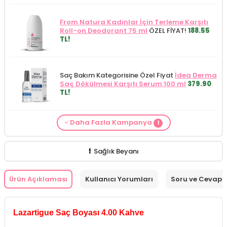
From Natura Kadınlar İçin Terleme Karşıtı
Roll-on Deodorant 75 ml
ÖZEL FİYAT!
188.55
TL!
Saç Bakım Kategorisine Özel Fiyat
İdea Derma
Saç Dökülmesi Karşıtı Serum 100 ml
379.90
TL!
Daha Fazla Kampanya
1
Lazartigue
ürünlerinden 5000 TL ve üzeri
siparişlerinizde
Lazartigue El Çantası -
Promosyon Ürünü
HEDİYE!
Sağlık Beyanı
Ürün Açıklaması
Kullanıcı Yorumları
Soru ve Cevap
Lazartigue Saç Boyası 4.00 Kahve