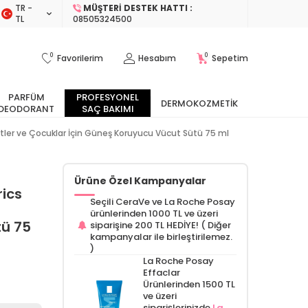
TR −
MÜŞTERI DESTEK HATTI :
TL
08505324500
0
0
Favorilerim
Hesabım
Sepetim
PARFÜM
PROFESYONEL
DERMOKOZMETIK
DEODORANT
SAÇ BAKIMI
ler ve Çocuklar İçin Güneş Koruyucu Vücut Sütü 75 ml
Ürüne Özel Kampanyalar
ics
Seçili CeraVe ve La Roche Posay
ürünlerinden 1000 TL ve üzeri
tü 75
siparişine 200 TL HEDİYE! ( Diğer
kampanyalar ile birleştirilemez.
)
La Roche Posay
Effaclar
Ürünlerinden 1500 TL
ve üzeri
siparişlerinizde
La