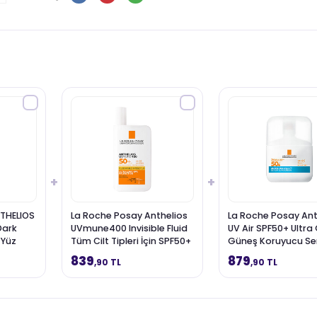
+
+
THELIOS
La Roche Posay Anthelios
La Roche Posay Ant
Dark
UVmune400 Invisible Fluid
UV Air SPF50+ Ultra
 Yüz
Tüm Cilt Tipleri İçin SPF50+
Güneş Koruyucu Se
Yüz Güneş Kremi 50 ml
ml
839
879
,90 TL
,90 TL