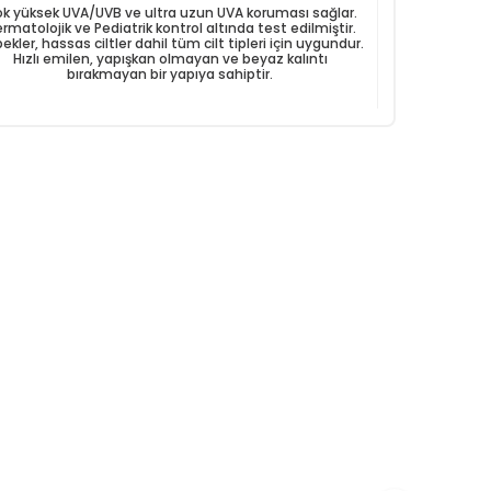
k yüksek UVA/UVB ve ultra uzun UVA koruması sağlar.
rmatolojik ve Pediatrik kontrol altında test edilmiştir.
ekler, hassas ciltler dahil tüm cilt tipleri için uygundur.
Hızlı emilen, yapışkan olmayan ve beyaz kalıntı
bırakmayan bir yapıya sahiptir.