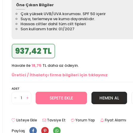
Öne Çıkan Bilgiler
Çok yüksek UVB/UVA koruması. SPF 50 içerir
Suya, terlemeye ve kuma dayanıklıdır.
Hassas ciltler dahil tüm cilt tipleri
Son kullanım tarihi: 01/2027
937,42 TL
Havale ile
18,75
TL daha az ödeyin.
Üretici / İthalatçı firma bilgileri için tıklayınız
ADET
SEPETE EKLE
HEMEN AL
Listeye Ekle
Tavsiye Et
Yorum Yap
Fiyat Alarmı
Paylaş