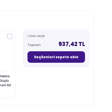
1 ürün seçili
937,42 TL
Toplam
Seçilenleri sepete ekle
helios
 Güçlü
rum 50