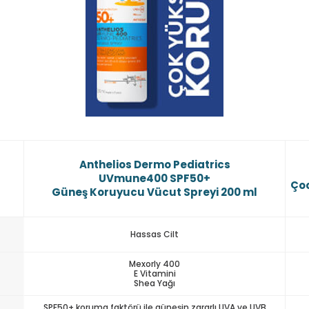
Anthelios Dermo Pediatrics
UVmune400 SPF50+
Çoc
Güneş Koruyucu Vücut Spreyi 200 ml
Hassas Cilt
Mexorly 400
E Vitamini
Shea Yağı
SPF50+ koruma faktörü ile güneşin zararlı UVA ve UVB