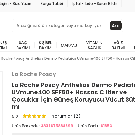
etişim - Bize Yazın
Kargo Takibi
İptal - İade - Sorun Bildir
Ara
NEŞ
SAÇ
KIŞISEL
VITAMIN
AĞIZ
MAKYAJ
KIMI
BAKIMI
BAKIM
SAĞLIK
BAKIMI
a Roche Posay Anthelios Dermo Pediatrics UVmune400 SPF50+ Hassas Cilt
La Roche Posay
La Roche Posay Anthelios Dermo Pediatr
UVmune400 SPF50+ Hassas Ciltler ve
Çocuklar İçin Güneş Koruyucu Vücut Sü
ml
Yorumlar (2)
5.0
Ürün Barkodu :
3337875888899
Ürün Kodu :
81853