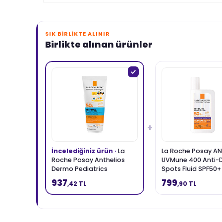
SIK BIRLIKTE ALINIR
Birlikte alınan ürünler
+
İncelediğiniz ürün ·
La
La Roche Posay AN
Roche Posay Anthelios
UVMune 400 Anti-
Dermo Pediatrics
Spots Fluid SPF50+
UVmune400 SPF50+
Güneş Kremi 50 ml
937
799
,42 TL
,90 TL
Hassas Ciltler ve Çocuklar
İçin Güneş Koruyucu Vücut
Sütü 75 ml