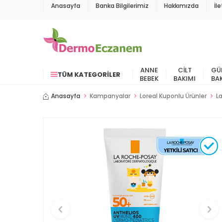
Anasayfa
Banka Bilgilerimiz
Hakkımızda
İl
ANNE
CILT
GÜ
TÜM KATEGORILER
BEBEK
BAKIMI
BA
Anasayfa
Kampanyalar
Loreal Kuponlu Ürünler
L