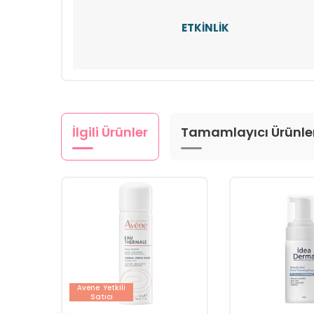
ETKİNLİK
İlgili Ürünler
Tamamlayıcı Ürünle
Avene
Yetkili
Satıcı