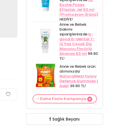
Roche Posay
Effaclar Jel 50 ml
(Promosyon Ürünü)
HEDİYE!
Anne ve Bebek
bakımı
siparişlerinizde
b-
good b-dental 7-
12 Yaş Çocuk Diş
Macunu Florürlü
Ananas 50 ml
99.90
TL!
Anne ve Bebek ürün
alımınızda
NaturalNest Funny
Defence Gummies 1
Adet
39.90 TL!
From Natura
Alls Biocosmetics
Anne ve Bebek ürün
Daha Fazla Kampanya
Kadınlar İçin
Organik Anti
4
Anne ve Bebek bakımı
alımınızda
Terleme Karşıtı
Stretch Mark
siparişlerinizde
CARINE
NaturalNest Funny
Roll-on Deodorant
Çatlak Önlemeye
Bebek Yıkama Jeli
Multi Gummies 1
75 ml
Yardımcı Jel 350
ÖZEL
400 ml
129.90 TL!
Poşet
39.90 TL!
FİYAT!
ml
ÖZEL FİYAT
188.55 TL!
Sağlık Beyanı
399.90 TL!