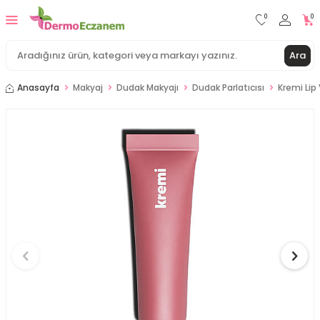
0
0
Ara
Anasayfa
Makyaj
Dudak Makyajı
Dudak Parlatıcısı
​Kremi Li