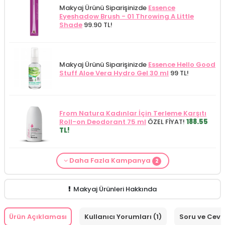
Makyaj Ürünü Siparişinizde
Essence
Eyeshadow Brush - 01 Throwing A Little
Shade
99.90 TL!
Makyaj Ürünü Siparişinizde
Essence Hello Good
Stuff Aloe Vera Hydro Gel 30 ml
99 TL!
From Natura Kadınlar İçin Terleme Karşıtı
Roll-on Deodorant 75 ml
ÖZEL FİYAT!
188.55
TL!
Daha Fazla Kampanya
2
Makyaj Kategorisine Özel Fiyat
İdea Derma
Makyaj Ürünü Siparişinizde
İnnova Wash Gel
Glikolik Asit Yüz Yıkama Köpüğü 200
Purifying and Moisturizing Gel Cleanser 150
ml
279.50 TL!
ml
149.90 TL!
Makyaj Ürünleri Hakkında
Ürün Açıklaması
Kullanıcı Yorumları (1)
Soru ve Cev