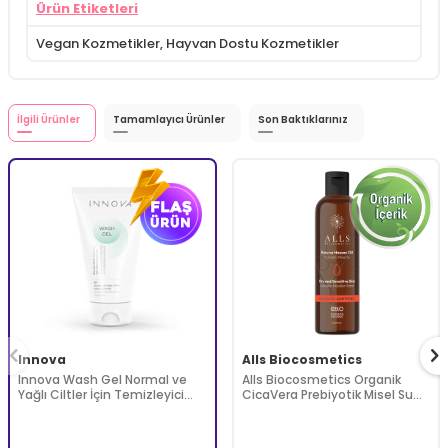
Ürün Etiketleri
Vegan Kozmetikler
,
Hayvan Dostu Kozmetikler
İlgili Ürünler
Tamamlayıcı Ürünler
Son Baktıklarınız
Innova
Alls Biocosmetics
Innova Wash Gel Normal ve
Alls Biocosmetics Organik
Yağlı Ciltler İçin Temizleyici
CicaVera Prebiyotik Misel Su
Köpüren Jel 150 ml
200 ml