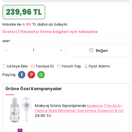
239,96 TL
Havale ile
4,80
TL daha az ödeyin.
Üretici / İthalatçı firma bilgileri için tıklayınız
ADET
Beğen
Listeye Ekle
Tavsiye Et
Yorum Yap
Fiyat Alarmı
Paylaş
Ürüne Özel Kampanyalar
Makyaj Ürünü Siparişinizde
Essence The Anti-
Yellow Nail Whitener Sararma Önleyici 8 ml
29.90 TL!