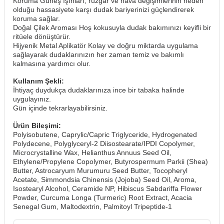
Koruma Güneş ışınları, rüzgar ve hava değişimlerinin neden
olduğu hassasiyete karşı dudak bariyerinizi güçlendirerek
koruma sağlar.
Doğal Çilek Aroması Hoş kokusuyla dudak bakımınızı keyifli bir
ritüele dönüştürür.
Hijyenik Metal Aplikatör Kolay ve doğru miktarda uygulama
sağlayarak dudaklarınızın her zaman temiz ve bakımlı
kalmasına yardımcı olur.
Kullanım Şekli:
İhtiyaç duydukça dudaklarınıza ince bir tabaka halinde
uygulayınız.
​Gün içinde tekrarlayabilirsiniz.
Ürün Bileşimi:
Polyisobutene, Caprylic/Capric Triglyceride, Hydrogenated
Polydecene, Polyglyceryl-2 Diisostearate/IPDI Copolymer,
Microcrystalline Wax, Helianthus Annuus Seed Oil,
Ethylene/Propylene Copolymer, Butyrospermum Parkii (Shea)
Butter, Astrocaryum Murumuru Seed Butter, Tocopheryl
Acetate, Simmondsia Chinensis (Jojoba) Seed Oil, Aroma,
Isostearyl Alcohol, Ceramide NP, Hibiscus Sabdariffa Flower
Powder, Curcuma Longa (Turmeric) Root Extract, Acacia
Senegal Gum, Maltodextrin, Palmitoyl Tripeptide-1