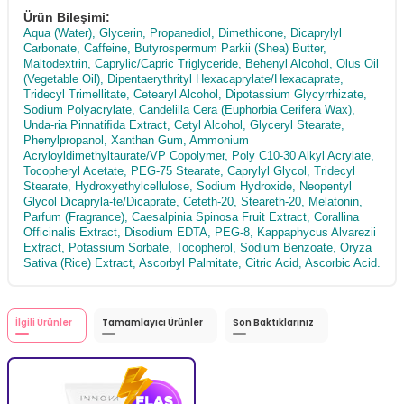
Ürün Bileşimi:
Aqua (Water), Glycerin, Propanediol, Dimethicone, Dicaprylyl
Carbonate, Caffeine, Butyrospermum Parkii (Shea) Butter,
Maltodextrin, Caprylic/Capric Triglyceride, Behenyl Alcohol, Olus Oil
(Vegetable Oil), Dipentaerythrityl Hexacaprylate/Hexacaprate,
Tridecyl Trimellitate, Cetearyl Alcohol, Dipotassium Glycyrrhizate,
Sodium Polyacrylate, Candelilla Cera (Euphorbia Cerifera Wax),
Unda-ria Pinnatiﬁda Extract, Cetyl Alcohol, Glyceryl Stearate,
Phenylpropanol, Xanthan Gum, Ammonium
Acryloyldimethyltaurate/VP Copolymer, Poly C10-30 Alkyl Acrylate,
Tocopheryl Acetate, PEG-75 Stearate, Caprylyl Glycol, Tridecyl
Stearate, Hydroxyethylcellulose, Sodium Hydroxide, Neopentyl
Glycol Dicapryla-te/Dicaprate, Ceteth-20, Steareth-20, Melatonin,
Parfum (Fragrance), Caesalpinia Spinosa Fruit Extract, Corallina
Officinalis Extract, Disodium EDTA, PEG-8, Kappaphycus Alvarezii
Extract, Potassium Sorbate, Tocopherol, Sodium Benzoate, Oryza
Sativa (Rice) Extract, Ascorbyl Palmitate, Citric Acid, Ascorbic Acid.
İlgili Ürünler
Tamamlayıcı Ürünler
Son Baktıklarınız