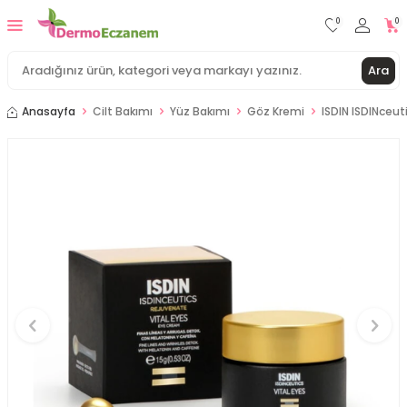
0
0
Ara
Anasayfa
Cilt Bakımı
Yüz Bakımı
Göz Kremi
ISDIN ISDINceuti