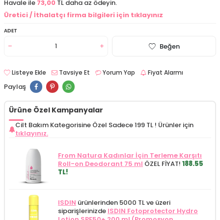
Havale ile
73,00
TL daha az ödeyin.
Üretici / İthalatçı firma bilgileri için tıklayınız
ADET
Beğen
Listeye Ekle
Tavsiye Et
Yorum Yap
Fiyat Alarmı
Paylaş
Ürüne Özel Kampanyalar
Cilt Bakım Kategorisine Özel Sadece 199 TL !
Ürünler için
tıklayınız.
From Natura Kadınlar İçin Terleme Karşıtı
Roll-on Deodorant 75 ml
ÖZEL FİYAT!
188.55
TL!
ISDIN
ürünlerinden 5000 TL ve üzeri
siparişlerinizde
ISDIN Fotoprotector Hydro
Lotion SPF50+ 200 ml (Promosyon