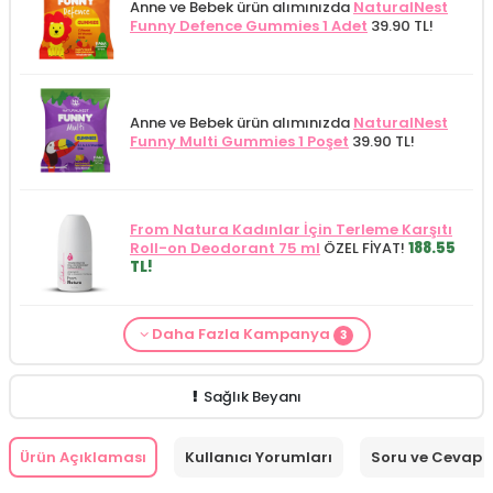
Anne ve Bebek ürün alımınızda
NaturalNest
Funny Defence Gummies 1 Adet
39.90 TL!
Anne ve Bebek ürün alımınızda
NaturalNest
Funny Multi Gummies 1 Poşet
39.90 TL!
From Natura Kadınlar İçin Terleme Karşıtı
Roll-on Deodorant 75 ml
ÖZEL FİYAT!
188.55
TL!
Daha Fazla Kampanya
ISDIN
ürünlerinden 5000 TL ve üzeri
3
Alls Biocosmetics Organik Anti Stretch Mark
siparişlerinizde
ISDIN Fotoprotector Hydro
Anne ve Bebek bakımı siparişlerinizde
CARINE
Çatlak Önlemeye Yardımcı Jel 350 ml
ÖZEL
Lotion SPF50+ 200 ml (Promosyon
Bebek Yıkama Jeli 400 ml
129.90 TL!
FİYAT 399.90 TL!
Ürünü)
HEDİYE!
Sağlık Beyanı
Ürün Açıklaması
Kullanıcı Yorumları
Soru ve Cevap