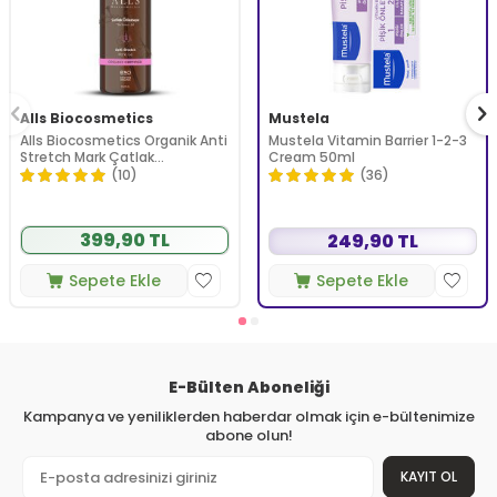
Alls Biocosmetics
Mustela
Alls Biocosmetics Organik Anti
Mustela Vitamin Barrier 1-2-3
Stretch Mark Çatlak
Cream 50ml
Önlemeye Yardımcı Jel 350 ml
(10)
(36)
399,90 TL
249,90 TL
Sepete Ekle
Sepete Ekle
E-Bülten Aboneliği
Kampanya ve yeniliklerden haberdar olmak için e-bültenimize
abone olun!
KAYIT OL