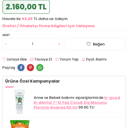
2.160,00 TL
Havale ile
43,20
TL daha az ödeyin.
Üretici / İthalatçı firma bilgileri için tıklayınız
ADET
Beğen
Listeye Ekle
Tavsiye Et
Yorum Yap
Fiyat Alarmı
Paylaş
Ürüne Özel Kampanyalar
Anne ve Bebek bakımı siparişlerinizde
b-good
b-dental 7-12 Yaş Çocuk Diş Macunu
Florürlü Ananas 50 ml
99.90 TL!