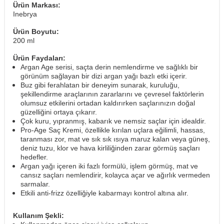
Ürün Markası:
Inebrya
Ürün Boyutu:
200 ml
Ürün Faydaları:
Argan Age serisi, saçta derin nemlendirme ve sağlıklı bir
görünüm sağlayan bir dizi argan yağı bazlı etki içerir.
Buz gibi ferahlatan bir deneyim sunarak, kuruluğu,
şekillendirme araçlarının zararlarını ve çevresel faktörlerin
olumsuz etkilerini ortadan kaldırırken saçlarınızın doğal
güzelliğini ortaya çıkarır.
Çok kuru, yıpranmış, kabarık ve nemsiz saçlar için idealdir.
Pro-Age Saç Kremi, özellikle kırılan uçlara eğilimli, hassas,
taranması zor, mat ve sık sık ısıya maruz kalan veya güneş,
deniz tuzu, klor ve hava kirliliğinden zarar görmüş saçları
hedefler.
Argan yağı içeren iki fazlı formülü, işlem görmüş, mat ve
cansız saçları nemlendirir, kolayca açar ve ağırlık vermeden
sarmalar.
Etkili anti-frizz özelliğiyle kabarmayı kontrol altına alır.
Kullanım Şekli: