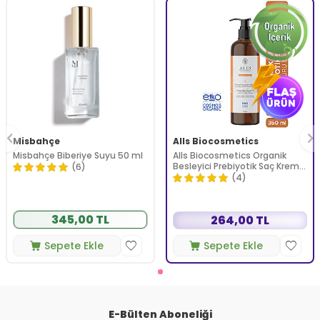
Misbahçe
Alls Biocosmetics
Misbahçe Biberiye Suyu 50 ml
Alls Biocosmetics Organik
Besleyici Prebiyotik Saç Kremi
(6)
350 ml
(4)
345,00 TL
264,00 TL
Sepete Ekle
Sepete Ekle
E-Bülten Aboneliği