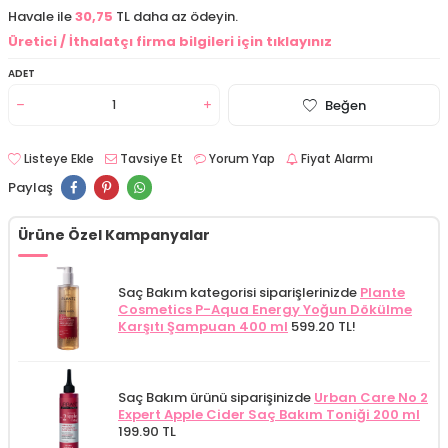
Havale ile
30,75
TL daha az ödeyin.
Üretici / İthalatçı firma bilgileri için tıklayınız
ADET
Beğen
Listeye Ekle
Tavsiye Et
Yorum Yap
Fiyat Alarmı
Paylaş
Ürüne Özel Kampanyalar
Saç Bakım kategorisi siparişlerinizde
Plante
Cosmetics P-Aqua Energy Yoğun Dökülme
Karşıtı Şampuan 400 ml
599.20 TL!
Saç Bakım ürünü siparişinizde
Urban Care No 2
Expert Apple Cider Saç Bakım Toniği 200 ml
199.90 TL