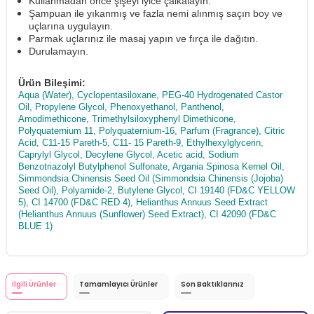
Kullanmadan önce şişeyi iyice çalkalayın.
Şampuan ile yıkanmış ve fazla nemi alınmış saçın boy ve
uçlarına uygulayın.
Parmak uçlarınız ile masaj yapın ve fırça ile dağıtın.
Durulamayın.
Ürün Bileşimi:
Aqua (Water), Cyclopentasiloxane, PEG-40 Hydrogenated Castor
Oil, Propylene Glycol, Phenoxyethanol, Panthenol,
Amodimethicone, Trimethylsiloxyphenyl Dimethicone,
Polyquaternium 11, Polyquaternium-16, Parfum (Fragrance), Citric
Acid, C11-15 Pareth-5, C11- 15 Pareth-9, Ethylhexylglycerin,
Caprylyl Glycol, Decylene Glycol, Acetic acid, Sodium
Benzotriazolyl Butylphenol Sulfonate, Argania Spinosa Kernel Oil,
Simmondsia Chinensis Seed Oil (Simmondsia Chinensis (Jojoba)
Seed Oil), Polyamide-2, Butylene Glycol, CI 19140 (FD&C YELLOW
5), CI 14700 (FD&C RED 4), Helianthus Annuus Seed Extract
(Helianthus Annuus (Sunflower) Seed Extract), CI 42090 (FD&C
BLUE 1)
İlgili Ürünler
Tamamlayıcı Ürünler
Son Baktıklarınız