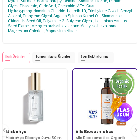
Myreth Sulfate, Cocamidopropyl Betaine, Sodium Chloride, Parfum,
Glycol Distearate, Citric Acid, Cocamide MEA, Guar
Hydroxypropyltrimonium Chloride, Laureth-10, Triethylene Glycol, Benzyl
Alcohol, Propylene Glycol, Argania Spinosa Kernel Oil, Simmondsia
Chinensis Seed Oil, Polyamide-2, Butylene Glycol, Helianthus Annuus
Seed Extract, Methylchloroisothiazolinone Methylisothiazolinone,
Magnesium Chloride, Magnesium Nitrate.
İlgili Ürünler
Tamamlayıcı Ürünler
Son Baktıklarınız
Misbahçe
Alls Biocosmetics
Misbahçe Biberiye Suyu 50 ml
Alls Biocosmetics Organik