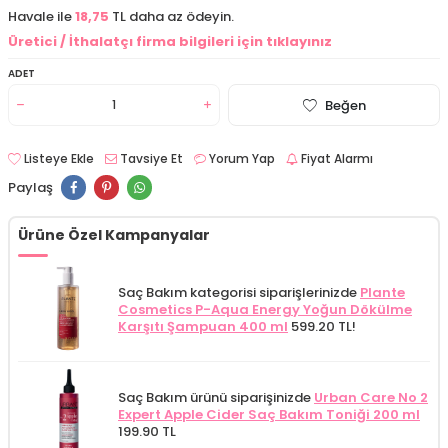
Havale ile
18,75
TL daha az ödeyin.
Üretici / İthalatçı firma bilgileri için tıklayınız
ADET
Beğen
Listeye Ekle
Tavsiye Et
Yorum Yap
Fiyat Alarmı
Paylaş
Ürüne Özel Kampanyalar
Saç Bakım kategorisi siparişlerinizde
Plante
Cosmetics P-Aqua Energy Yoğun Dökülme
Karşıtı Şampuan 400 ml
599.20 TL!
Saç Bakım ürünü siparişinizde
Urban Care No 2
Expert Apple Cider Saç Bakım Toniği 200 ml
199.90 TL