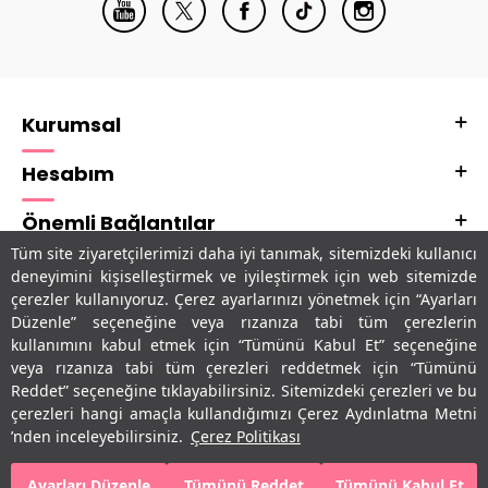
Kurumsal
Hesabım
Önemli Bağlantılar
Tüm site ziyaretçilerimizi daha iyi tanımak, sitemizdeki kullanıcı
Adres & İletişim
deneyimini kişiselleştirmek ve iyileştirmek için web sitemizde
çerezler kullanıyoruz. Çerez ayarlarınızı yönetmek için “Ayarları
Uygulamalarımız
Düzenle” seçeneğine veya rızanıza tabi tüm çerezlerin
kullanımını kabul etmek için “Tümünü Kabul Et” seçeneğine
veya rızanıza tabi tüm çerezleri reddetmek için “Tümünü
Reddet” seçeneğine tıklayabilirsiniz. Sitemizdeki çerezleri ve bu
çerezleri hangi amaçla kullandığımızı Çerez Aydınlatma Metni
’nden inceleyebilirsiniz.
Çerez Politikası
Ayarları Düzenle
Tümünü Reddet
Tümünü Kabul Et
SEPETE EKLE
HEMEN AL