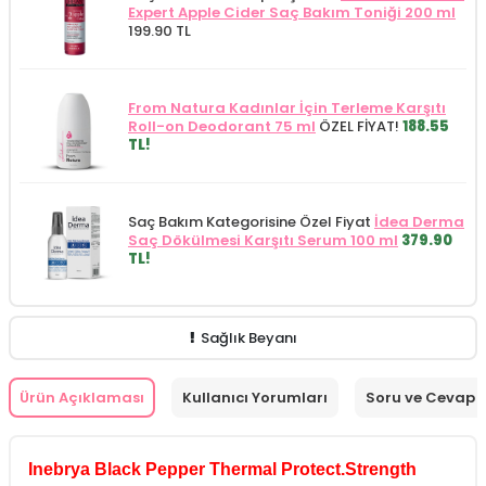
Expert Apple Cider Saç Bakım Toniği 200 ml
199.90 TL
From Natura Kadınlar İçin Terleme Karşıtı
Roll-on Deodorant 75 ml
ÖZEL FİYAT!
188.55
TL!
Saç Bakım Kategorisine Özel Fiyat
İdea Derma
Saç Dökülmesi Karşıtı Serum 100 ml
379.90
TL!
Sağlık Beyanı
Ürün Açıklaması
Kullanıcı Yorumları
Soru ve Cevap
Inebrya Black Pepper Thermal Protect.Strength