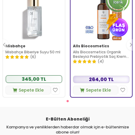
Misbahçe
Alls Biocosmetics
Misbahçe Biberiye Suyu 50 ml
Alls Biocosmetics Organik
Besleyici Prebiyotik Saç Kremi
(6)
350 ml
(4)
345,00 TL
264,00 TL
Sepete Ekle
Sepete Ekle
E-Bülten Aboneliği
Kampanya ve yeniliklerden haberdar olmak için e-bültenimize
abone olun!