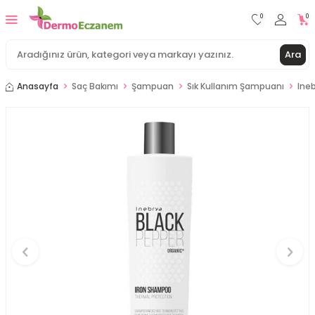
0
0
Ara
Anasayfa
Saç Bakımı
Şampuan
Sık Kullanım Şampuanı
Ine