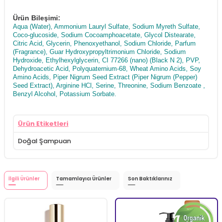
Ürün Bileşimi:
Aqua (Water), Ammonium Lauryl Sulfate, Sodium Myreth Sulfate,
Coco-glucoside, Sodium Cocoamphoacetate, Glycol Distearate,
Citric Acid, Glycerin, Phenoxyethanol, Sodium Chloride, Parfum
(Fragrance), Guar Hydroxypropyltrimonium Chloride, Sodium
Hydroxide, Ethylhexylglycerin, CI 77266 (nano) (Black N 2), PVP,
Dehydroacetic Acid, Polyquaternium-68, Wheat Amino Acids, Soy
Amino Acids, Piper Nigrum Seed Extract (Piper Nigrum (Pepper)
Seed Extract), Arginine HCl, Serine, Threonine, Sodium Benzoate ,
Benzyl Alcohol, Potassium Sorbate.
Ürün Etiketleri
Doğal Şampuan
İlgili Ürünler
Tamamlayıcı Ürünler
Son Baktıklarınız