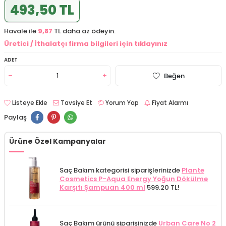
493,50 TL
Havale ile
9,87
TL daha az ödeyin.
Üretici / İthalatçı firma bilgileri için tıklayınız
ADET
Beğen
Listeye Ekle
Tavsiye Et
Yorum Yap
Fiyat Alarmı
Paylaş
Ürüne Özel Kampanyalar
Saç Bakım kategorisi siparişlerinizde
Plante
Cosmetics P-Aqua Energy Yoğun Dökülme
Karşıtı Şampuan 400 ml
599.20 TL!
Saç Bakım ürünü siparişinizde
Urban Care No 2