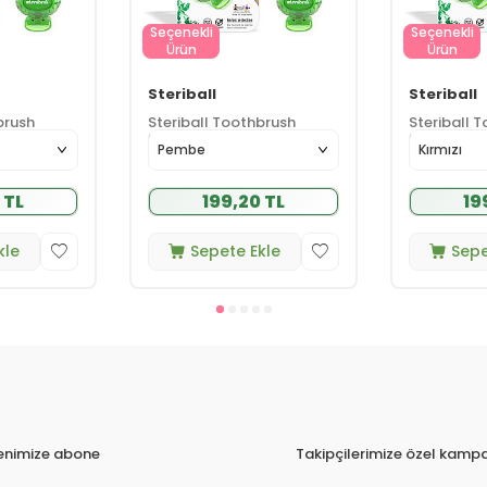
Seçenekli
Seçenekli
Ürün
Ürün
Steriball
Steriball
brush
Steriball Toothbrush
Steriball 
Protector
Protector
)
(17)
 TL
199,20 TL
19
kle
Sepete Ekle
Sepe
tenimize abone
Takipçilerimize özel kampa