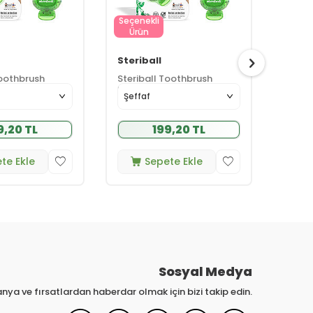
Seçenekli
Seçen
Ürün
Ürü
Steriball
Steri
Toothbrush
Steriball Toothbrush
Steri
Protector
Prote
(17)
(17)
9,20 TL
199,20 TL
te Ekle
Sepete Ekle
Sosyal Medya
nya ve fırsatlardan haberdar olmak için bizi takip edin.