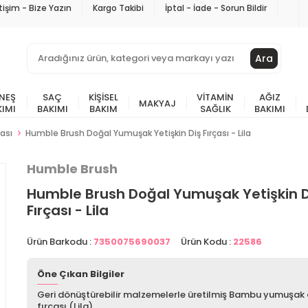
etişim - Bize Yazın
Kargo Takibi
İptal - İade - Sorun Bildir
Ara
NEŞ
SAÇ
KIŞISEL
VITAMIN
AĞIZ
MAKYAJ
KIMI
BAKIMI
BAKIM
SAĞLIK
BAKIMI
ası
Humble Brush Doğal Yumuşak Yetişkin Diş Fırçası - Lila
Humble Brush
Humble Brush Doğal Yumuşak Yetişkin D
Fırçası - Lila
Ürün Barkodu :
7350075690037
Ürün Kodu :
22586
Öne Çıkan Bilgiler
Geri dönüştürebilir malzemelerle üretilmiş Bambu yumuşak 
fırçası (Lila)