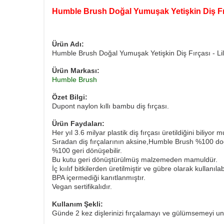
Humble Brush Doğal Yumuşak Yetişkin Diş Fırç
Ürün Adı:
Humble Brush Doğal Yumuşak Yetişkin Diş Fırçası - Li
Ürün Markası:
Humble Brush
Özet Bilgi:
Dupont naylon kıllı bambu diş fırçası.
Ürün Faydaları:
Her yıl 3.6 milyar plastik diş fırçası üretildiğini biliyor
Sıradan diş fırçalarının aksine,Humble Brush %100 doğ
%100 geri dönüşebilir.
Bu kutu geri dönüştürülmüş malzemeden mamuldür.
İç kıılıf bitkilerden üretilmiştir ve gübre olarak kullanılabi
BPA içermediği kanıtlanmıştır.
Vegan sertifikalıdır.
Kullanım Şekli:
Günde 2 kez dişlerinizi fırçalamayı ve gülümsemeyi un