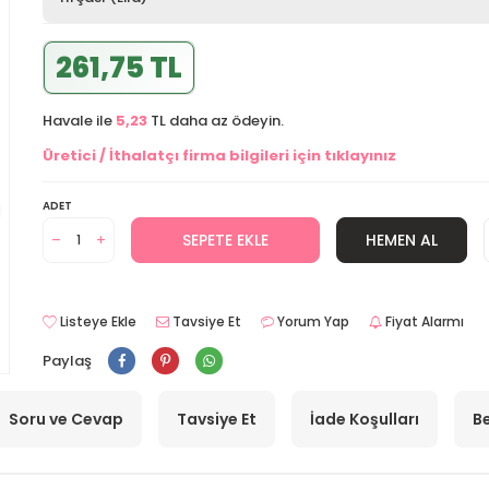
261,75 TL
Havale ile
5,23
TL daha az ödeyin.
Üretici / İthalatçı firma bilgileri için tıklayınız
ADET
SEPETE EKLE
HEMEN AL
Listeye Ekle
Tavsiye Et
Yorum Yap
Fiyat Alarmı
Paylaş
Soru ve Cevap
Tavsiye Et
İade Koşulları
Be