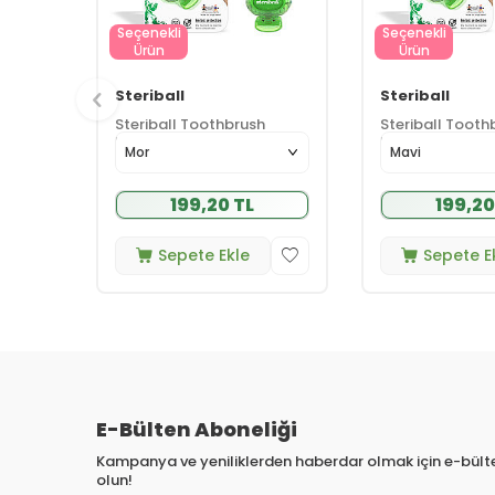
Seçenekli
Seçenekli
Ürün
Ürün
Steriball
Steriball
Steriball Toothbrush
Steriball Tooth
Protector
Protector
(17)
(17
199,20 TL
199,20
Sepete Ekle
Sepete E
E-Bülten Aboneliği
Kampanya ve yeniliklerden haberdar olmak için e-bül
olun!