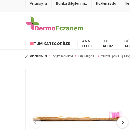
Anasayfa
Banka Bilgilerimiz
Hakkımızda
İl
ANNE
CILT
GÜ
TÜM KATEGORILER
BEBEK
BAKIMI
BA
Anasayfa
Ağız Bakımı
Diş Fırçası
Yumuşak Diş Fırç