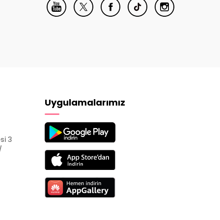
Uygulamalarımız
si 3
/