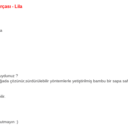
ası - Lila
la
 muydunuz ?
ada çözünür,sürdürülebilir yöntemlerle yetiştirilmiş bambu bir sapa sah
lir.
utmayın :)