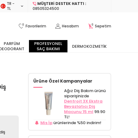
TR −
MÜŞTERI DESTEK HATTI :
TL
08505324500
0
0
Favorilerim
Hesabım
Sepetim
PARFÜM
PROFESYONEL
DERMOKOZMETIK
DEODORANT
SAÇ BAKIMI
Ürüne Özel Kampanyalar
iş
Ağız Diş Bakım ürünü
siparişinizde
Dentroit 3X Ekstra
Beyazlatıcı Diş
Macunu 15 ml
99.90
TL!
Mis İp
ürünlerinde %50 indirim!
diş