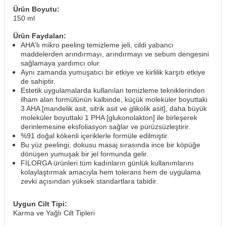
Ürün Boyutu:
150 ml
Ürün Faydaları:
AHA'lı mikro peeling temizleme jeli, cildi yabancı
maddelerden arındırmayı, arındırmayı ve sebum dengesini
sağlamaya yardımcı olur.
Aynı zamanda yumuşatıcı bir etkiye ve kirlilik karşıtı etkiye
de sahiptir.
Estetik uygulamalarda kullanılan temizleme tekniklerinden
ilham alan formülünün kalbinde, küçük moleküler boyuttaki
3 AHA [mandelik asit, sitrik asit ve glikolik asit], daha büyük
moleküler boyuttaki 1 PHA [glukonolakton] ile birleşerek
derinlemesine eksfoliasyon sağlar ve pürüzsüzleştirir.
%91 doğal kökenli içeriklerle formüle edilmiştir.
Bu yüz peelingi, dokusu masaj sırasında ince bir köpüğe
dönüşen yumuşak bir jel formunda gelir.
FILORGA ürünleri tüm kadınların günlük kullanımlarını
kolaylaştırmak amacıyla hem tolerans hem de uygulama
zevki açısından yüksek standartlara tabidir.
Uygun Cilt Tipi:
Karma ve Yağlı Cilt Tipleri