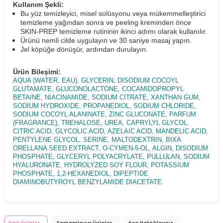
Kullanım Şekli:
Bu yüz temizleyici, misel solüsyonu veya mükemmelleştirici
temizleme yağından sonra ve peeling kreminden önce
SKIN-PREP temizleme rutininin ikinci adımı olarak kullanılır.
Ürünü nemli cilde uygulayın ve 30 saniye masaj yapın.
Jel köpüğe dönüşür, ardından durulayın.
Ürün Bileşimi:
AQUA (WATER, EAU), GLYCERIN, DISODIUM COCOYL
GLUTAMATE, GLUCONOLACTONE, COCAMIDOPROPYL
BETAINE, NIACINAMIDE, SODIUM CITRATE, XANTHAN GUM,
SODIUM HYDROXIDE, PROPANEDIOL, SODIUM CHLORIDE,
SODIUM COCOYL ALANINATE, ZINC GLUCONATE, PARFUM
(FRAGRANCE), TREHALOSE, UREA, CAPRYLYL GLYCOL,
CITRIC ACID, GLYCOLIC ACID, AZELAIC ACID, MANDELIC ACID,
PENTYLENE GLYCOL, SERINE, MALTODEXTRIN, BIXA
ORELLANA SEED EXTRACT, O-CYMEN-5-OL, ALGIN, DISODIUM
PHOSPHATE, GLYCERYL POLYACRYLATE, PULLULAN, SODIUM
HYALURONATE, HYDROLYZED SOY FLOUR, POTASSIUM
PHOSPHATE, 1,2-HEXANEDIOL, DIPEPTIDE
DIAMINOBUTYROYL BENZYLAMIDE DIACETATE.