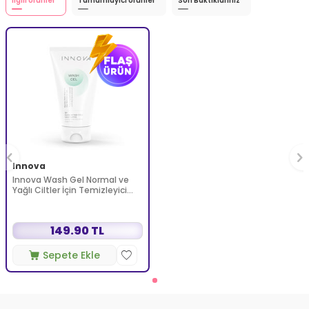
İlgili Ürünler
Tamamlayıcı Ürünler
Son Baktıklarınız
Innova
Innova Wash Gel Normal ve
Yağlı Ciltler İçin Temizleyici
Köpüren Jel 150 ml
149.90 TL
Sepete Ekle