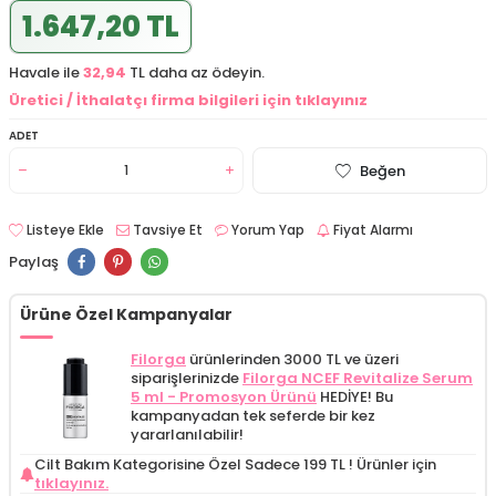
1.647,20 TL
Havale ile
32,94
TL daha az ödeyin.
Üretici / İthalatçı firma bilgileri için tıklayınız
ADET
Beğen
Listeye Ekle
Tavsiye Et
Yorum Yap
Fiyat Alarmı
Paylaş
Ürüne Özel Kampanyalar
Filorga
ürünlerinden 3000 TL ve üzeri
siparişlerinizde
Filorga NCEF Revitalize Serum
5 ml - Promosyon Ürünü
HEDİYE! Bu
kampanyadan tek seferde bir kez
yararlanılabilir!
Cilt Bakım Kategorisine Özel Sadece 199 TL !
Ürünler için
tıklayınız.