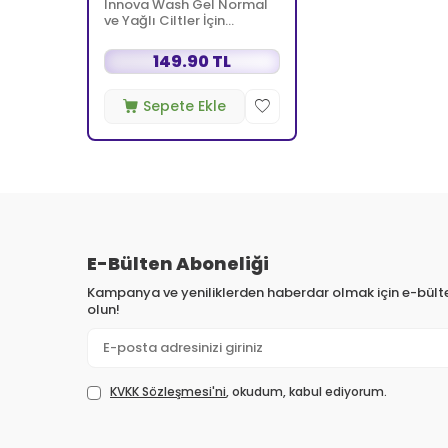
Innova Wash Gel Normal
ve Yağlı Ciltler İçin
Temizleyici Köpüren Jel
150 ml
149.90 TL
Sepete Ekle
E-Bülten Aboneliği
Kampanya ve yeniliklerden haberdar olmak için e-bül
olun!
KVKK Sözleşmesi'ni
, okudum, kabul ediyorum.