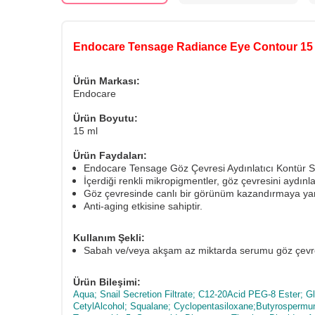
Endocare Tensage Radiance Eye Contour 15
Ürün Markası:
Endocare
Ürün Boyutu:
15 ml
Ürün Faydaları:
Endocare Tensage Göz Çevresi Aydınlatıcı Kontür Ser
İçerdiği renkli mikropigmentler, göz çevresini aydınlat
Göz çevresinde canlı bir görünüm kazandırmaya yar
Anti-aging etkisine sahiptir.
Kullanım Şekli:
Sabah ve/veya akşam az miktarda serumu göz çevr
Ürün Bileşimi:
Aqua; Snail Secretion Filtrate; C12-20Acid PEG-8 Ester; G
CetylAlcohol; Squalane; Cyclopentasiloxane;Butyrospermum