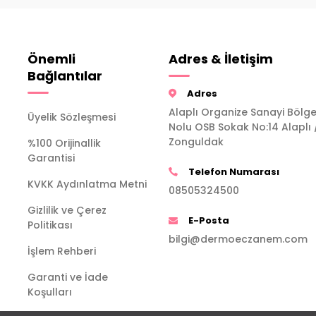
Önemli
Adres & İletişim
Bağlantılar
Adres
Alaplı Organize Sanayi Bölge
Üyelik Sözleşmesi
Nolu OSB Sokak No:14 Alaplı 
Zonguldak
%100 Orijinallik
Garantisi
Telefon Numarası
KVKK Aydınlatma Metni
08505324500
Gizlilik ve Çerez
E-Posta
Politikası
bilgi@dermoeczanem.com
İşlem Rehberi
Garanti ve İade
Koşulları