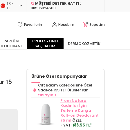
TR −
MÜŞTERI DESTEK HATTI :
TL
08505324500
0
0
Favorilerim
Hesabım
Sepetim
PARFÜM
PROFESYONEL
DERMOKOZMETIK
DEODORANT
SAÇ BAKIMI
Ürüne Özel Kampanyalar
r 15
Cilt Bakım Kategorisine Özel
Sadece 199 TL !
Ürünler için
tıklayınız.
From Natura
Kadınlar İçin
Terleme Karşıtı
Roll-on Deodorant
75 ml
ÖZEL
FİYAT!
188.55 TL!