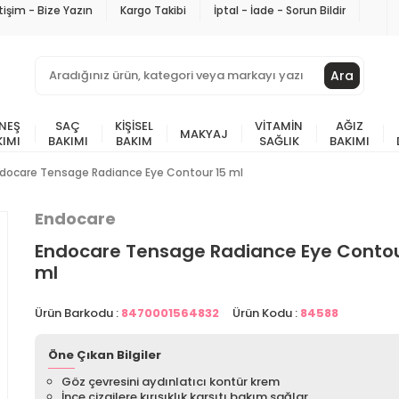
etişim - Bize Yazın
Kargo Takibi
İptal - İade - Sorun Bildir
Ara
NEŞ
SAÇ
KIŞISEL
VITAMIN
AĞIZ
MAKYAJ
KIMI
BAKIMI
BAKIM
SAĞLIK
BAKIMI
docare Tensage Radiance Eye Contour 15 ml
Endocare
Endocare Tensage Radiance Eye Contou
ml
Ürün Barkodu :
8470001564832
Ürün Kodu :
84588
Öne Çıkan Bilgiler
Göz çevresini aydınlatıcı kontür krem
İnce çizgilere kırışıklık karşıtı bakım sağlar.