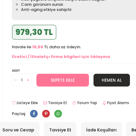
Canlı görünüm sunar.
Anti-aging etkiye sahiptir.
979,30 TL
Havale ile
19,59
TL daha az ödeyin.
Üretici / İthalatçı firma bilgileri için tıklayınız
ADET
SEPETE EKLE
HEMEN AL
Listeye Ekle
Tavsiye Et
Yorum Yap
Fiyat Alarmı
Paylaş
Soru ve Cevap
Tavsiye Et
İade Koşulları
Be