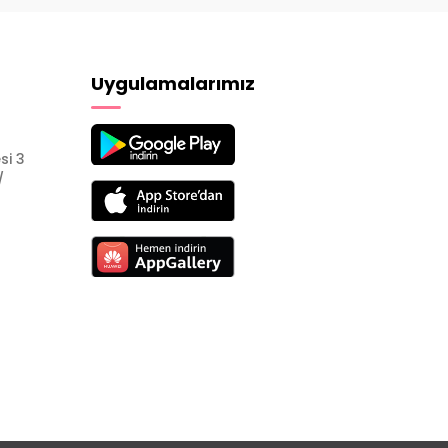
Uygulamalarımız
si 3
/