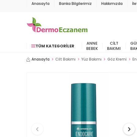
Anasayfa
Banka Bilgilerimiz
Hakkımızda
İl
ANNE
CILT
GÜ
TÜM KATEGORILER
BEBEK
BAKIMI
BA
Anasayfa
Cilt Bakımı
Yüz Bakımı
Göz Kremi
En