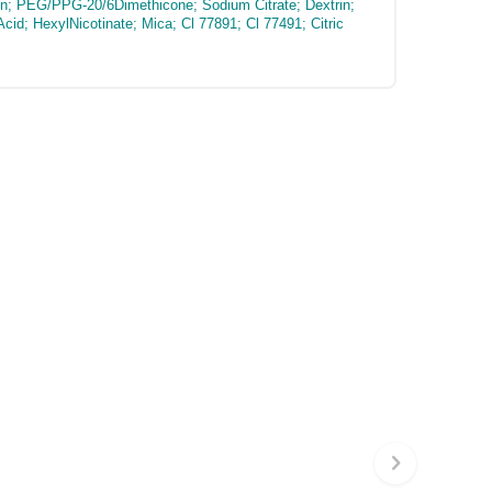
in; PEG/PPG-20/6Dimethicone; Sodium Citrate; Dextrin;
cid; HexylNicotinate; Mica; Cl 77891; Cl 77491; Citric