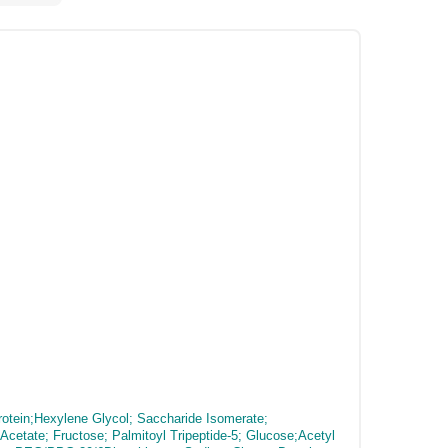
rotein;Hexylene Glycol; Saccharide Isomerate;
cetate; Fructose; Palmitoyl Tripeptide-5; Glucose;Acetyl