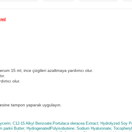
 ml
um 15 ml, ince çizgileri azaltmaya yardımcı olur.
ır.
dımcı olur.
esine tampon yaparak uygulayın.
lycerin; C12-15 Alkyl Benzoate;Portulaca oleracea Extract; Hydrolyzed Soy P
 parkii Butter; HydrogenatedPolyisobutene; Sodium Hyaluronate; TocopherylA