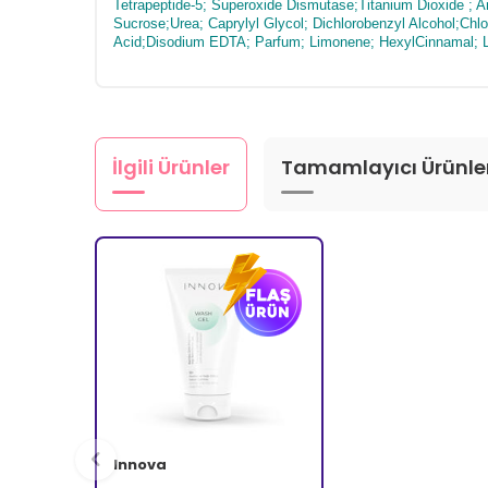
Tetrapeptide-5; Superoxide Dismutase;Titanium Dioxide ;
Sucrose;Urea; Caprylyl Glycol; Dichlorobenzyl Alcohol;Chlor
Acid;Disodium EDTA; Parfum; Limonene; HexylCinnamal; Lin
İlgili Ürünler
Tamamlayıcı Ürünle
Innova