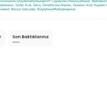
 AmmoniumAcryloyldimethyltaurate/VP Copolymer;Phenoxyethanol; Maltodextr
phenesin; Sorbic Acid; Silica; Dimethicone;Alanine; Glutamic Acid; Aspartic A
alool; Benzyl Salicylate; ButylphenylMethylpropional.
r
Son Baktıklarınız