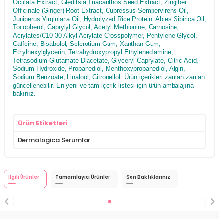
Oculata Extract, Gleditsia Triacanthos Seed Extract, Zingiber
Officinale (Ginger) Root Extract, Cupressus Sempervirens Oil,
Juniperus Virginiana Oil, Hydrolyzed Rice Protein, Abies Sibirica Oil,
Tocopherol, Caprylyl Glycol, Acetyl Methionine, Carnosine,
Acrylates/C10-30 Alkyl Acrylate Crosspolymer, Pentylene Glycol,
Caffeine, Bisabolol, Sclerotium Gum, Xanthan Gum,
Ethylhexylglycerin, Tetrahydroxypropyl Ethylenediamine,
Tetrasodium Glutamate Diacetate, Glyceryl Caprylate, Citric Acid,
Sodium Hydroxide, Propanediol, Menthoxypropanediol, Algin,
Sodium Benzoate, Linalool, Citronellol. Ürün içerikleri zaman zaman
güncellenebilir. En yeni ve tam içerik listesi için ürün ambalajına
bakınız.
Ürün Etiketleri
Dermalogica Serumlar
İlgili Ürünler
Tamamlayıcı Ürünler
Son Baktıklarınız