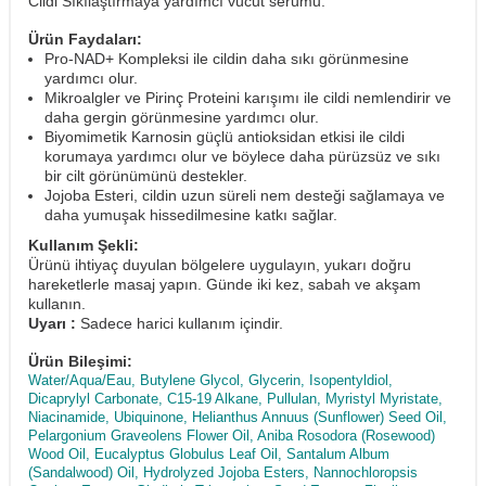
Cildi Sıkılaştırmaya yardımcı vücut serumu.
Ürün Faydaları:
Pro-NAD+ Kompleksi ile cildin daha sıkı görünmesine
yardımcı olur.
Mikroalgler ve Pirinç Proteini karışımı ile cildi nemlendirir ve
daha gergin görünmesine yardımcı olur.
Biyomimetik Karnosin güçlü antioksidan etkisi ile cildi
korumaya yardımcı olur ve böylece daha pürüzsüz ve sıkı
bir cilt görünümünü destekler.
Jojoba Esteri, cildin uzun süreli nem desteği sağlamaya ve
daha yumuşak hissedilmesine katkı sağlar.
Kullanım Şekli:
Ürünü ihtiyaç duyulan bölgelere uygulayın, yukarı doğru
hareketlerle masaj yapın. Günde iki kez, sabah ve akşam
kullanın.
Uyarı :
Sadece harici kullanım içindir.
Ürün Bileşimi:
Water/Aqua/Eau, Butylene Glycol, Glycerin, Isopentyldiol,
Dicaprylyl Carbonate, C15-19 Alkane, Pullulan, Myristyl Myristate,
Niacinamide, Ubiquinone, Helianthus Annuus (Sunflower) Seed Oil,
Pelargonium Graveolens Flower Oil, Aniba Rosodora (Rosewood)
Wood Oil, Eucalyptus Globulus Leaf Oil, Santalum Album
(Sandalwood) Oil, Hydrolyzed Jojoba Esters, Nannochloropsis