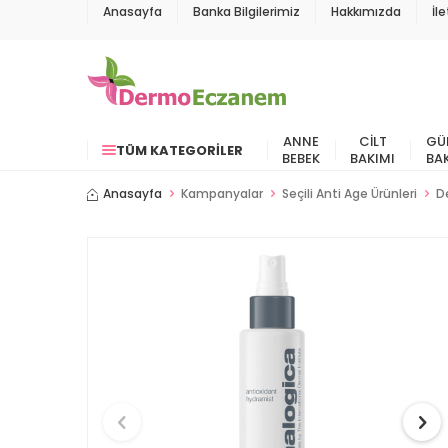
Anasayfa
Banka Bilgilerimiz
Hakkımızda
İl
ANNE
CILT
GÜ
TÜM KATEGORILER
BEBEK
BAKIMI
BA
Anasayfa
Kampanyalar
Seçili Anti Age Ürünleri
D