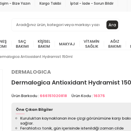
etişim - Bize Yazın
Kargo Takibi
İptal - İade - Sorun Bildir
Ara
NEŞ
SAÇ
KIŞISEL
VITAMIN
AĞIZ
MAKYAJ
KIMI
BAKIMI
BAKIM
SAĞLIK
BAKIMI
ermalogica Antioxidant Hydramist 150ml
DERMALOGICA
Dermalogica Antioxidant Hydramist 15
Ürün Barkodu :
666151020818
Ürün Kodu :
16375
Öne Çıkan Bilgiler
Kuruluktan kaynaklanan ince çizgi görünümüne karşı bak
sağlar.
Ferahlatıcı tonik, gün içerisinde istenildiği zaman cilde