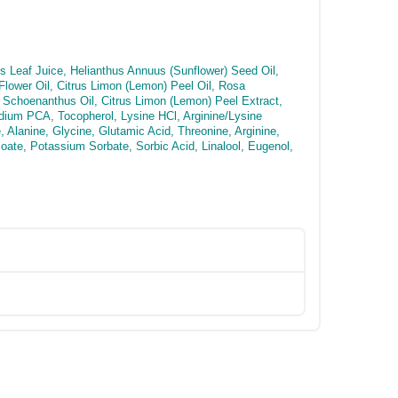
s Leaf Juice, Helianthus Annuus (Sunflower) Seed Oil,
lower Oil, Citrus Limon (Lemon) Peel Oil, Rosa
Schoenanthus Oil, Citrus Limon (Lemon) Peel Extract,
ium PCA, Tocopherol, Lysine HCl, Arginine/Lysine
 Alanine, Glycine, Glutamic Acid, Threonine, Arginine,
te, Potassium Sorbate, Sorbic Acid, Linalool, Eugenol,