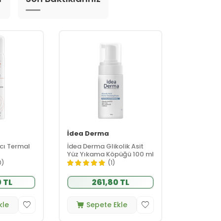
İdea Derma
cı Termal
İdea Derma Glikolik Asit
Yüz Yıkama Köpüğü 100 ml
0)
(1)
 TL
261,80 TL
kle
Sepete Ekle