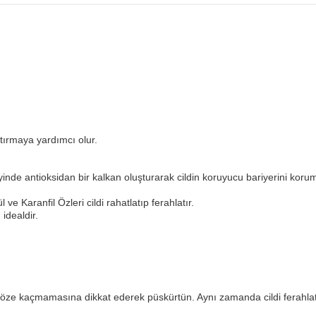
ştırmaya yardımcı olur.
yinde antioksidan bir kalkan oluşturarak cildin koruyucu bariyerini koru
ve Karanfil Özleri cildi rahatlatıp ferahlatır.
idealdir.
 göze kaçmamasına dikkat ederek püskürtün. Aynı zamanda cildi ferahla