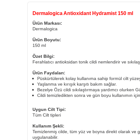
Dermalogica Antioxidant Hydramist 150 ml
Ürün Markası:
Dermalogica
Ürün Boyutu:
150 ml
Özet Bilgi:
Ferahlatıcı antioksidan tonik cildi nemlendirir ve sıkıla
Ürün Faydaları:
Püskürtülerek kolay kullanıma sahip formül cilt yüze
Yaşlanma ve kırışık karşıtı bakım sağlar.
Bezelye Özü cildi sıkılaştırmaya yardımcı olurken Gül 
Cildi temizledikten sonra ve gün boyu kullanımın için 
Uygun Cilt Tipi:
Tüm Cilt tipleri
Kullanım Şekli:
Temizlenmiş cilde, tüm yüz ve boyna direkt olarak ve
uygulanabilir.