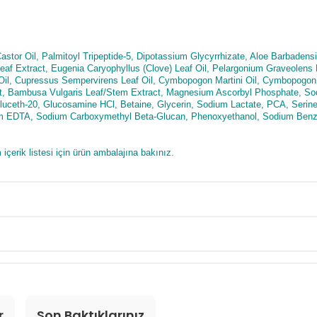
or Oil, Palmitoyl Tripeptide-5, Dipotassium Glycyrrhizate, Aloe Barbadensi
f Extract, Eugenia Caryophyllus (Clove) Leaf Oil, Pelargonium Graveolens F
Oil, Cupressus Sempervirens Leaf Oil, Cymbopogon Martini Oil, Cymbopogon 
ct, Bambusa Vulgaris Leaf/Stem Extract, Magnesium Ascorbyl Phosphate, Sod
 Gluceth-20, Glucosamine HCl, Betaine, Glycerin, Sodium Lactate, PCA, Serine,
ium EDTA, Sodium Carboxymethyl Beta-Glucan, Phenoxyethanol, Sodium Benzoa
içerik listesi için ürün ambalajına bakınız.
r
Son Baktıklarınız