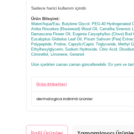
Sadece harici kullanım içindir.
Ürün Bileşimi:
Water/Aqua/Eau, Butylene Glycol, PEG-40 Hydrogenated Cast
Aniba Rosodora (Rosewood) Wood Oil, Camellia Sinensis Lea
Damascena Flower Oil, Eugenia Caryophyllus (Clove) Bud 
Eucalyptus Globulus Leaf Oil, Pisum Sativum (Pea) Extra
Polypeptide, Proline, Caprylic/Capric Triglyceride, Methyl
Ethylhexylglycerin, Sodium Hydroxide, Citric Acid, Disod
Citronellol, Limonene, Geraniol.
Ürün içerikleri zaman zaman güncellenebilir. En yeni ve tam 
Ürün Etiketleri
dermalogica indirimli ürünler
İlgili Ürünler
Tamamlayıcı Ürünle