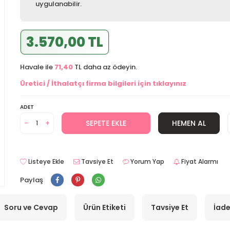
uygulanabilir.
3.570,00 TL
Havale ile
71,40
TL daha az ödeyin.
Üretici / İthalatçı firma bilgileri için tıklayınız
ADET
SEPETE EKLE
HEMEN AL
Listeye Ekle
Tavsiye Et
Yorum Yap
Fiyat Alarmı
Paylaş
Soru ve Cevap
Ürün Etiketi
Tavsiye Et
İade