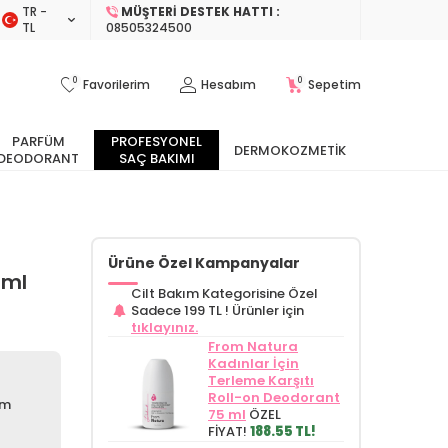
TR −
MÜŞTERI DESTEK HATTI :
TL
08505324500
0
0
Favorilerim
Hesabım
Sepetim
PARFÜM
PROFESYONEL
DERMOKOZMETIK
DEODORANT
SAÇ BAKIMI
Ürüne Özel Kampanyalar
0ml
Cilt Bakım Kategorisine Özel
Sadece 199 TL !
Ürünler için
tıklayınız.
From Natura
Kadınlar İçin
Terleme Karşıtı
Roll-on Deodorant
ım
75 ml
ÖZEL
FİYAT!
188.55 TL!