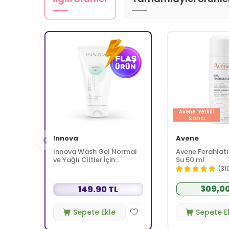
Avene
Yetkili
Satıcı
Innova
Avene
Innova Wash Gel Normal
Avene Ferahlatı
ve Yağlı Ciltler İçin
Su 50 ml
Temizleyici Köpüren Jel
(31
150 ml
309,00
149.90 TL
Sepete Ekle
Sepete E