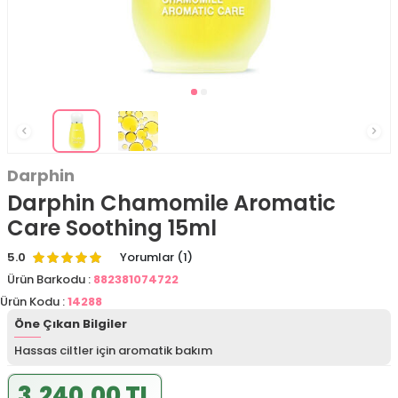
Darphin
Darphin Chamomile Aromatic
Care Soothing 15ml
5.0
Yorumlar (1)
Ürün Barkodu :
882381074722
Ürün Kodu :
14288
Öne Çıkan Bilgiler
Hassas ciltler için aromatik bakım
3.240,00 TL