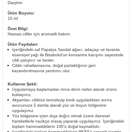
Darphin
Ürün Boyutu:
15 ml
Özet Bilgi:
Hassas ciltler için aromatik bakım.
Ürün Faydaları:
İçeriğindeki saf Papatya Sandal ağacı, adaçayı ve lavanta
esansiyel yağı ile Bisabolol'un konsantre karışımı sayesinde
cildi yatıştırır ve besler.
Cildin rahatlamasına, doğal parlaklığının geri
kazandırılmasına yardımcı olur.
Kullanım Şekli:
Uygulamaya başlamadan önce derin nefes alarak ürünü
koklayınız.
Akşamları cildinizi temizleyip tonik uyguladıktan sonra
avucunuza 5 damla alarak yüz ve boyun bölgesine
uygulayınız.
Yüz bölgesine içten dışa doğru olmak üzere dairesel
hareketlerle nazikçe masaj yaparak uygulayınız. İçeriğindeki
toplam hammaddelerin 100'ü doğal kaynaklıdır.
İçeriğindeki toplam hammaddelerin 98'83'ü organik tarımla