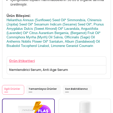
üretilmiştir.
Ürün Bileşimi:
Helianthus Annuus (Sunflower) Seed Oil* Simmondsia, Chinensis
(Jojoba) Seed Oil* Sesamum Indicum (Sesame) Seed Oil*, Prunus
Amygdalus Dulcis (Sweet Almond) Oil* Lavandula, Angustifolia
(Lavender) Oil* Citrus Aurantium Bergamia, (Bergamot) Fruit Oil*
Commiphora Myrrha (Myrrh) Oil Salvia, Officinalis (Sage) Oil
Anthemis Nobilis Flower Oil* Santalum, Album (Sandalwood) Oil
Bisabolol Tocopherol Linalool, Limonene Geraniol Coumarin
Ürün Etiketleri
Nemlendirici Serum
,
Anti Age Serum
İlgili Ürünler
Tamamlayıcı Ürünler
Son Baktıklarınız