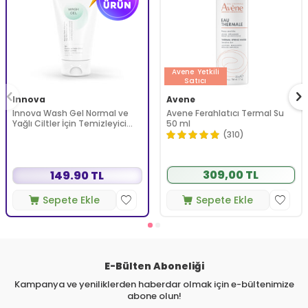
Avene
Yetkili
Satıcı
Innova
Avene
Innova Wash Gel Normal ve
Avene Ferahlatıcı Termal Su
Yağlı Ciltler İçin Temizleyici
50 ml
Köpüren Jel 150 ml
(310)
309,00 TL
149.90 TL
Sepete Ekle
Sepete Ekle
E-Bülten Aboneliği
Kampanya ve yeniliklerden haberdar olmak için e-bültenimize
abone olun!