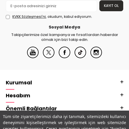
KAYIT OL
KVKK Sözleşmesi'ni
, okudum, kabul ediyorum.
Sosyal Medya
Takipçilerimize özel kampanya ve fırsatlardan haberdar
olmak için bizi takip edin.
Kurumsal
Hesabım
Önemli Bağlantılar
Tüm site ziyaretçilerimizi daha iyi tanımak, sitemizdeki kullanıcı
Adres & İletişim
deneyimini kişiselleştirmek ve iyileştirmek için web sitemizde
çerezler kullanıyoruz. Çerez ayarlarınızı yönetmek için “Ayarları