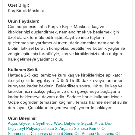
Özet Bilgi:
Kaş Kirpik Maskesi
Ürün Faydaları:
Cosmogenesis Labs Kaş ve Kirpik Maskesi, kaş ve
kirpiklerinizi güçlendirmek, nemlendirmek ve beslemek için
özel olarak formüle edilmiştir. Zayıf ve ince tüylerin
güçlenmesine yardımcı olurken, derinlemesine nemlendirir.
Biotin, bitkisel keratin kompleksi, peptitler ve botanik yağlar ile
zenginleştirilmiş formülüyle, kaş ve kirpiklerinizi daha dolgun
hale getirmeye yardımcı olur.
Kullanım Şekli:
Haftada 2-3 kez, temiz ve kuru kaş ve kirpiklerinize aplikatör
ile eşit şekilde uygulayın. Ürünü 15-30 dakika veya tamamen
kuruyana kadar bekletin. Bekledikten sonra, ılık su ile kaş ve
kirpiklerinizi nazikçe yıkayın ve ürün gevşemeye başlayana
kadar beklemeye devam edin. Sadece harici kullanım içindir.
Gözle doğrudan temastan kaçının. Temas halinde derhal su ile
durulayın. Çocukların erişemeyeceği yerlerde saklayın.
Ürün Bileşimi:
Aqua, Glycerin, Synthetic Wax, Butylene Glycol, Mica, Bis-
Diglyceryl Polyacyladipate-2, Argania Spinosa Kernel Oil,
Simmondsia Chinensis (Jojoba) Seed Oil, Persea Gratissima Oil,