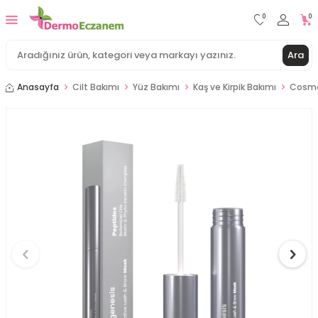
0
0
Ara
Anasayfa
Cilt Bakımı
Yüz Bakımı
Kaş ve Kirpik Bakımı
Cosmog