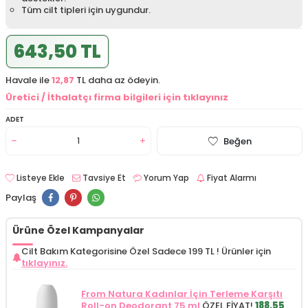
Tüm cilt tipleri için uygundur.
643,50 TL
Havale ile
12,87
TL daha az ödeyin.
Üretici / İthalatçı firma bilgileri için tıklayınız
ADET
Beğen
Listeye Ekle
Tavsiye Et
Yorum Yap
Fiyat Alarmı
Paylaş
Ürüne Özel Kampanyalar
Cilt Bakım Kategorisine Özel Sadece 199 TL !
Ürünler için
tıklayınız.
From Natura Kadınlar İçin Terleme Karşıtı
Roll-on Deodorant 75 ml
ÖZEL FİYAT!
188.55