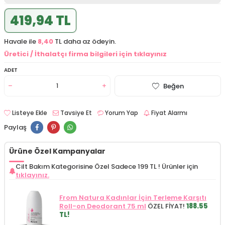
419,94 TL
Havale ile
8,40
TL daha az ödeyin.
Üretici / İthalatçı firma bilgileri için tıklayınız
ADET
Beğen
Listeye Ekle
Tavsiye Et
Yorum Yap
Fiyat Alarmı
Paylaş
Ürüne Özel Kampanyalar
Cilt Bakım Kategorisine Özel Sadece 199 TL !
Ürünler için
tıklayınız.
From Natura Kadınlar İçin Terleme Karşıtı
Roll-on Deodorant 75 ml
ÖZEL FİYAT!
188.55
TL!