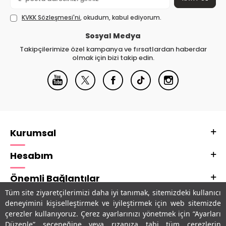
KVKK Sözleşmesi'ni
, okudum, kabul ediyorum.
Sosyal Medya
Takipçilerimize özel kampanya ve fırsatlardan haberdar
olmak için bizi takip edin.
Kurumsal
Hesabım
Önemli Bağlantılar
Tüm site ziyaretçilerimizi daha iyi tanımak, sitemizdeki kullanıcı
Adres & İletişim
deneyimini kişiselleştirmek ve iyileştirmek için web sitemizde
çerezler kullanıyoruz. Çerez ayarlarınızı yönetmek için “Ayarları
Uygulamalarımız
Düzenle” seçeneğine veya rızanıza tabi tüm çerezlerin