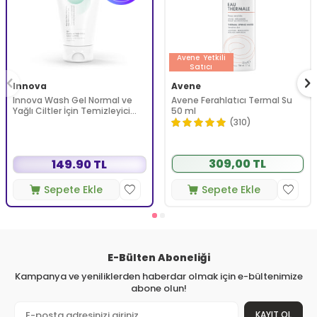
Avene
Yetkili
Satıcı
Innova
Avene
Innova Wash Gel Normal ve
Avene Ferahlatıcı Termal Su
Yağlı Ciltler İçin Temizleyici
50 ml
Köpüren Jel 150 ml
(310)
309,00 TL
149.90 TL
Sepete Ekle
Sepete Ekle
E-Bülten Aboneliği
Kampanya ve yeniliklerden haberdar olmak için e-bültenimize
abone olun!
KAYIT OL