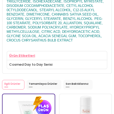
TRIGLYCERIDE, ISOHEXADECANE, ISOPROPYL MYRISTATE,
DISODIUM COCOAMPHODIACETATE, CETYL ALCOHOL
0CTYLDODECANOL, STEARYL ALCOHOL, C12-15 ALKYL
BENZOATE, DIMETHICONE, CANNABIS SATIVA SEED OIL,
GLYCERIN, GLYCERYL STEARATE, BENZYL ALCOHOL. PEG-
100 STEARATE, POLYSORBATE 20, ALLANTOIN, SQUALANE,
CARBOMER, SODIUM POLYACRYLATE, HYDROXYPROPYL
METHYLCELLULOSE, CITRIC ACD, DEHYDROACETIC ACID,
GLYCINE SOJA OlL, ACACIA SENEGAL GUM, TOCOPHEROL,
CROCUS CHRYSANTHUS BULB EXTRACT
Ürün Etiketleri
Cosmed Day to Day Serisi
İlgili Ürünler
Tamamlayıcı Ürünler
Son Baktıklarınız