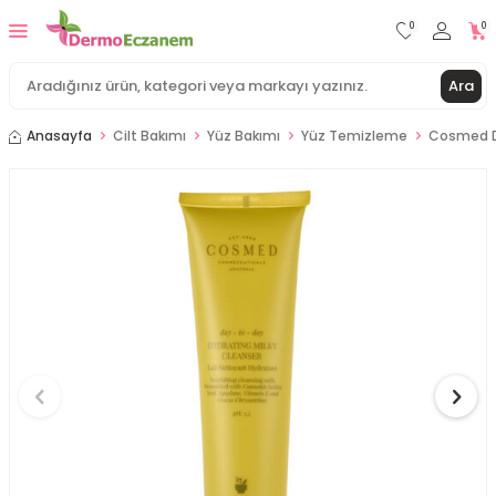
0
0
Ara
Anasayfa
Cilt Bakımı
Yüz Bakımı
Yüz Temizleme
Cosmed Da