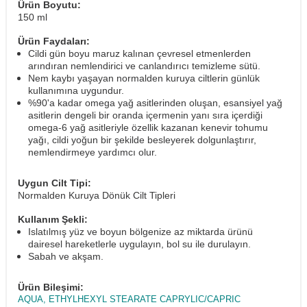
Ürün Boyutu:
150 ml
Ürün Faydaları:
Cildi gün boyu maruz kalınan çevresel etmenlerden
arındıran nemlendirici ve canlandırıcı temizleme sütü.
Nem kaybı yaşayan normalden kuruya ciltlerin günlük
kullanımına uygundur.
%90'a kadar omega yağ asitlerinden oluşan, esansiyel yağ
asitlerin dengeli bir oranda içermenin yanı sıra içerdiği
omega-6 yağ asitleriyle özellik kazanan kenevir tohumu
yağı, cildi yoğun bir şekilde besleyerek dolgunlaştırır,
nemlendirmeye yardımcı olur.
Uygun Cilt Tipi:
Normalden Kuruya Dönük Cilt Tipleri
Kullanım Şekli:
Islatılmış yüz ve boyun bölgenize az miktarda ürünü
dairesel hareketlerle uygulayın, bol su ile durulayın.
Sabah ve akşam.
Ürün Bileşimi:
AQUA, ETHYLHEXYL STEARATE CAPRYLIC/CAPRIC