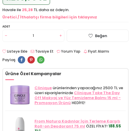
Havale ile
25,28
TL daha az ödeyin.
Üretici / İthalatçı firma bilgileri için tıklayınız
ADET
Beğen
Listeye Ekle
Tavsiye Et
Yorum Yap
Fiyat Alarmı
Paylaş
Ürüne Özel Kampanyalar
Clinique
ürünlerinden yapacağınız 2500 TL ve
üzeri siparişlerinizde
Clinique Take The Day
Off Makyaj ve Yüz Temizleme Balmı 15 ml -
Promosyon Ürünü
HEDİYE!
From Natura Kadınlar İçin Terleme Karşıtı
Roll-on Deodorant 75 ml
ÖZEL FİYAT!
188.55