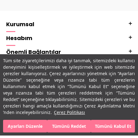
Kurumsal
Hesabım
Önemli Bağlantılar
Tüm site ziyaretçilerimizi daha iyi tanımak, sitemizdeki kullanıcı
Adres & İletişim
deneyimini kişiselleştirmek ve iyileştirmek için web sitemizde
çerezler kullanıyoruz. Çerez ayarlarınızı yönetmek için “Ayarları
Uygulamalarımız
Düzenle” seçeneğine veya rızanıza tabi tüm çerezlerin
kullanımını kabul etmek için “Tümünü Kabul Et” seçeneğine
veya rızanıza tabi tüm çerezleri reddetmek için “Tümünü
Reddet” seçeneğine tıklayabilirsiniz. Sitemizdeki çerezleri ve bu
çerezleri hangi amaçla kullandığımızı Çerez Aydınlatma Metni
’nden inceleyebilirsiniz.
Çerez Politikası
Ayarları Düzenle
Tümünü Reddet
Tümünü Kabul Et
SEPETE EKLE
HEMEN AL
T
-Soft
E-Ticaret
Sistemleriyle Hazırlanmıştır.