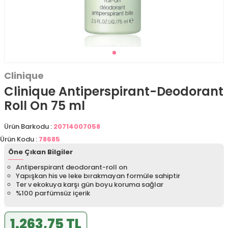
Clinique
Clinique Antiperspirant-Deodorant
Roll On 75 ml
Ürün Barkodu :
20714007058
Ürün Kodu :
78685
Öne Çıkan Bilgiler
Antiperspirant deodorant-roll on
Yapışkan his ve leke bırakmayan formüle sahiptir
Ter v ekokuya karşı gün boyu koruma sağlar
%100 parfümsüz içerik
1.263,75 TL