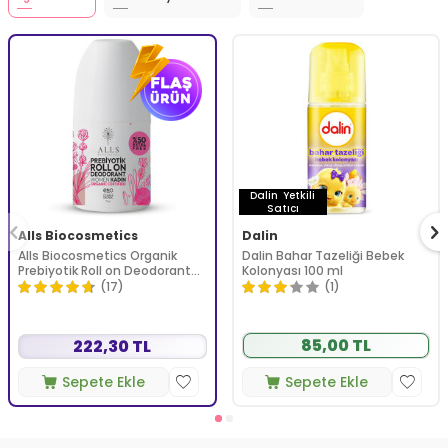
Dalin
Yetkili
Satıcı
Alls Biocosmetics
Dalin
Alls Biocosmetics Organik
Dalin Bahar Tazeliği Bebek
Prebiyotik Roll on Deodorant
Kolonyası 100 ml
75 ml - Kadınlar İçin
(17)
(1)
85,00 TL
222,30 TL
Sepete Ekle
Sepete Ekle