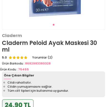
Claderm
Claderm Peloid Ayak Maskesi 30
ml
5.0
Yorumlar (2)
Ürün Barkodu :
8682983380328
Ürün Kodu :
75455
Öne Çıkan Bilgiler
Cildi rahatlatır.
Cildin yumuşamasını sağlar.
Tüm cilt tipleri için kullanıma uygundur.
24,90 TL