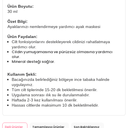
Ürün Boyutu:
30 ml
Özet Bilgi:
Ayaklarınızı nemlendirmeye yardımcı ayak maskesi
Ürün Faydaları:
Cilt fonksiyonlarını destekleyerek cildinizi rahatlatmaya
yardımcı olur.
Cildin yumuşamasına ve pürüzsüz olmasına yardımcı
olur.
Mineral desteği sağlar.
Kullanım Şekli:
Bacağınızda belirlediğiniz bölgeye ince tabaka halinde
uygulayınız.
Tüm cilt tiplerinde 15-20 dk bekletilmesi önerilir.
Uygulama sonrası ılık su ile durulanmalıdır.
Haftada 2-3 kez kullanılması önerilir.
Hassas ciltlerde maksimum 10 dk bekletilmelidir.
İlgili Ürünler
Tamamlayıcı Ürünler
Son Baktıklarınız