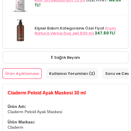
Roll-on Deodorant 75 ml
ÖZEL FİYAT!
188.55
TL!
Kişisel Bakım Kategorisine Özel Fiyat
From
Natura Verna Duş Jeli 500 ml
247.50 TL!
Sağlık Beyanı
Ürün Açıklaması
Kullanıcı Yorumları (2)
Soru ve Cev
Claderm Peloid Ayak Maskesi 30 ml
Ürün Adı:
Claderm Peloid Ayak Maskesi
Ürün Markası:
Claderm