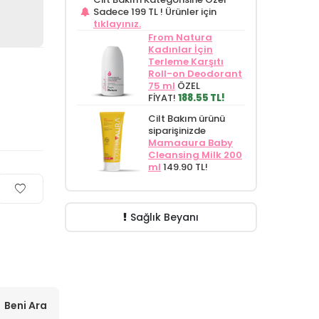
Sadece 199 TL !
Ürünler için
tıklayınız.
From Natura
Kadınlar İçin
Terleme Karşıtı
Roll-on Deodorant
75 ml
ÖZEL
FİYAT!
188.55 TL!
Cilt Bakım ürünü
siparişinizde
Mamaaura Baby
Cleansing Milk 200
ml
149.90 TL!
Sağlık Beyanı
Beni Ara