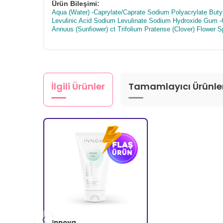
Ürün Bileşimi:
Aqua (Water) -Caprylate/Caprate Sodium Polyacrylate Buty
Levulinic Acid Sodium Levulinate Sodium Hydroxide Gum -C
Annuus (Sunfiower) ct Trifolium Pratense (Clover) Flower S
İlgili Ürünler
Tamamlayıcı Ürünle
Innova