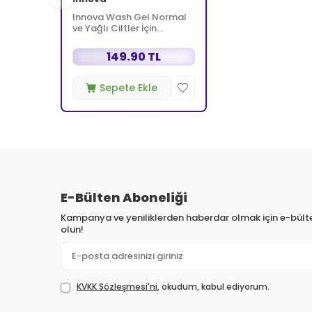
Innova Wash Gel Normal
ve Yağlı Ciltler İçin
Temizleyici Köpüren Jel
150 ml
149.90 TL
Sepete Ekle
E-Bülten Aboneliği
Kampanya ve yeniliklerden haberdar olmak için e-bül
olun!
KVKK Sözleşmesi'ni
, okudum, kabul ediyorum.