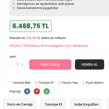
Sıkılaştırıcı ve aydınlatıcı etki sunar.
Gece kullanıma uygundur.
6.468,75 TL
Havale ile
129,38
TL daha az ödeyin.
Üretici / İthalatçı firma bilgileri için tıklayınız
ADET
SEPETE EKLE
HEMEN AL
Listeye Ekle
Tavsiye Et
Yorum Yap
Fiyat Alarmı
Paylaş
Soru ve Cevap
Tavsiye Et
İade Koşulları