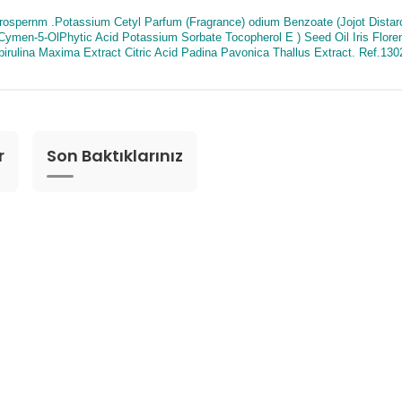
rospernm .Potassium Cetyl Parfum (Fragrance) odium Benzoate (Jojot Distar
ymen-5-OlPhytic Acid Potassium Sorbate Tocopherol E ) Seed Oil Iris Floren
pirulina Maxima Extract Citric Acid Padina Pavonica Thallus Extract. Ref.130
r
Son Baktıklarınız