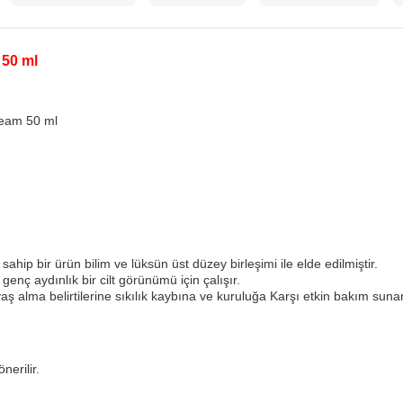
 50 ml
ream 50 ml
 sahip bir ürün bilim ve lüksün üst düzey birleşimi ile elde edilmiştir.
enç aydınlık bir cilt görünümü için çalışır.
 yaş alma belirtilerine sıkılık kaybına ve kuruluğa Karşı etkin bakım sunar
nerilir.