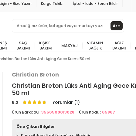
etişim - Bize Yazın
Kargo Takibi
İptal - İade - Sorun Bildir
Ara
NEŞ
SAÇ
KIŞISEL
VITAMIN
AĞIZ
MAKYAJ
KIMI
BAKIMI
BAKIM
SAĞLIK
BAKIMI
hristian Breton Lüks Anti Aging Gece Kremi 50 ml
Christian Breton
Christian Breton Lüks Anti Aging Gece 
50 ml
Yorumlar (1)
5.0
Ürün Barkodu :
3556500013028
Ürün Kodu :
65867
Öne Çıkan Bilgiler
Kuru ciltlere özel formüle edilmiştir.