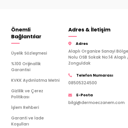
Önemli
Adres & İletişim
Bağlantılar
Adres
Alaplı Organize Sanayi Bölge
Üyelik Sözleşmesi
Nolu OSB Sokak No:14 Alaplı 
Zonguldak
%100 Orijinallik
Garantisi
Telefon Numarası
KVKK Aydınlatma Metni
08505324500
Gizlilik ve Çerez
E-Posta
Politikası
bilgi@dermoeczanem.com
İşlem Rehberi
Garanti ve İade
Koşulları