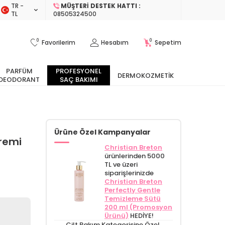
TR −
MÜŞTERI DESTEK HATTI :
TL
08505324500
0
0
Favorilerim
Hesabım
Sepetim
PARFÜM
PROFESYONEL
DERMOKOZMETIK
DEODORANT
SAÇ BAKIMI
Ürüne Özel Kampanyalar
Kremi
Christian Breton
ürünlerinden 5000
TL ve üzeri
siparişlerinizde
Christian Breton
Perfectly Gentle
Temizleme Sütü
200 ml (Promosyon
Ürünü)
HEDİYE!
Cilt Bakım Kategorisine Özel