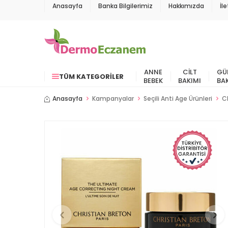
Anasayfa
Banka Bilgilerimiz
Hakkımızda
İl
ANNE
CILT
GÜ
TÜM KATEGORILER
BEBEK
BAKIMI
BA
Anasayfa
Kampanyalar
Seçili Anti Age Ürünleri
C