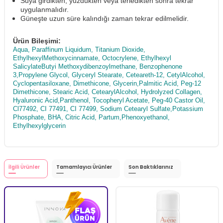
Suya girdikten, yüzdükten veya terledikten sonra tekrar
uygulanmalıdır.
Güneşte uzun süre kalındığı zaman tekrar edilmelidir.
Ürün Bileşimi:
Aqua, Paraffinum Liquidum, Titanium Dioxide,
EthylhexylMethoxycinnamate, Octocrylene, Ethylhexyl
SalicylateButyi Methoxydibenzoylmethane, Benzophenone
3,Propylene Glycol, Glyceryl Stearate, Ceteareth-12, CetylAlcohol,
Cyclopentasiloxane, Dimethicone, Glycerin,Palmitic Acid, Peg-12
Dimethicone, Stearic Acid, CetearylAlcohol, Hydrolyzed Collagen,
Hyaluronic Acid,Panthenol, Tocopheryl Acetate, Peg-40 Castor Oil,
Cl77492, CI 77491, CI 77499, Sodium Cetearyl Sulfate,Potassium
Phosphate, BHA, Citric Acid, Partum,Phenoxyethanol,
Ethylhexylglycerin
İlgili Ürünler
Tamamlayıcı Ürünler
Son Baktıklarınız