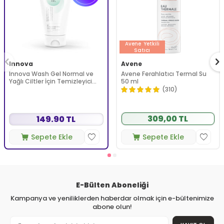
Avene
Yetkili
Satıcı
Innova
Avene
Innova Wash Gel Normal ve
Avene Ferahlatıcı Termal Su
Yağlı Ciltler İçin Temizleyici
50 ml
Köpüren Jel 150 ml
(310)
309,00 TL
149.90 TL
Sepete Ekle
Sepete Ekle
E-Bülten Aboneliği
Kampanya ve yeniliklerden haberdar olmak için e-bültenimize
abone olun!