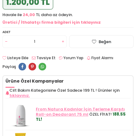
1.200,00 TL
Havale ile
24,00
TL daha az ödeyin.
Üretici / İthalatçı firma bilgileri için tıklayınız
ADET
Beğen
Listeye Ekle
Tavsiye Et
Yorum Yap
Fiyat Alarmı
Paylaş
Ürüne Özel Kampanyalar
Cilt Bakım Kategorisine Özel Sadece 199 TL !
Ürünler için
tıklayınız.
From Natura Kadınlar İçin Terleme Karşıtı
Roll-on Deodorant 75 ml
ÖZEL FİYAT!
188.55
TL!