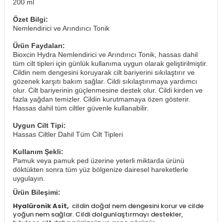
200 ml
Özet Bilgi:
Nemlendirici ve Arındırıcı Tonik
Ürün Faydaları:
Bioxcin Hydra Nemlendirici ve Arındırıcı Tonik, hassas dahil
tüm cilt tipleri için günlük kullanıma uygun olarak geliştirilmiştir.
Cildin nem dengesini koruyarak cilt bariyerini sıkılaştırır ve
gözenek karşıtı bakım sağlar. Cildi sıkılaştırımaya yardımcı
olur. Cilt bariyerinin güçlenmesine destek olur. Cildi kirden ve
fazla yağdan temizler. Cildin kurutmamaya özen gösterir.
Hassas dahil tüm ciltler güvenle kullanabilir.
Uygun Cilt Tipi:
Hassas Ciltler Dahil Tüm Cilt Tipleri
Kullanım Şekli:
Pamuk veya pamuk ped üzerine yeterli miktarda ürünü
döktükten sonra tüm yüz bölgenize dairesel hareketlerle
uygulayın.
Ürün Bileşimi:
Hyalüronik Asit,
cildin doğal nem dengesini korur ve cilde
yoğun nem sağlar. Cildi dolgunlaştırmayı destekler,