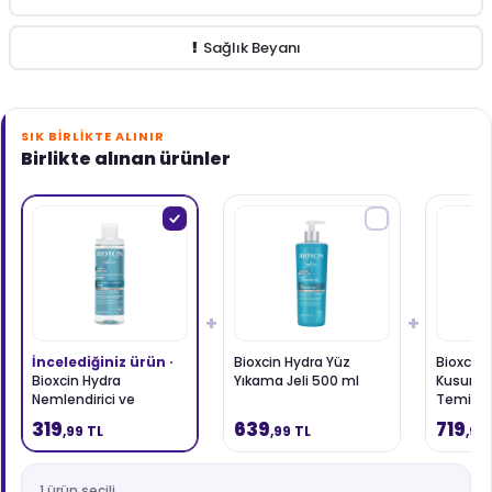
Sağlık Beyanı
SIK BIRLIKTE ALINIR
Birlikte alınan ürünler
+
+
İncelediğiniz ürün ·
Bioxcin Hydra Yüz
Bioxcin 
Bioxcin Hydra
Yıkama Jeli 500 ml
Kusursu
Nemlendirici ve
Temizle
Arındırıcı Tonik 200 ml
ml 1 ALA
319
639
719
,99 TL
,99 TL
,99
1 ürün seçili