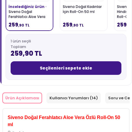
İncelediğiniz ürün ·
Siveno Doğal Kadınlar
Siveno D
Siveno Doğal
İçin Roll-On 50 ml
Hindista
Ferahlatıcı Aloe Vera
Roll-On
Özlü Roll-On 50 ml
259
259
259
,90 TL
,90 TL
,9
1 ürün seçili
Toplam
259,90 TL
Seçilenleri sepete ekle
Ürün Açıklaması
Kullanıcı Yorumları (14)
Soru ve Ce
Siveno Doğal Ferahlatıcı Aloe Vera Özlü Roll-On 50
ml