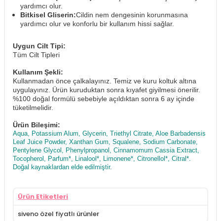
yardımcı olur.
Bitkisel Gliserin:
Cildin nem dengesinin korunmasına
yardımcı olur ve konforlu bir kullanım hissi sağlar.
Uygun Cilt Tipi:
Tüm Cilt Tipleri
Kullanım Şekli:
Kullanmadan önce çalkalayınız. Temiz ve kuru koltuk altına
uygulayınız. Ürün kuruduktan sonra kıyafet giyilmesi önerilir.
%100 doğal formülü sebebiyle açıldıktan sonra 6 ay içinde
tüketilmelidir.
Ürün Bileşimi:
Aqua, Potassium Alum, Glycerin, Triethyl Citrate, Aloe Barbadensis
Leaf Juice Powder, Xanthan Gum, Squalene, Sodium Carbonate,
Pentylene Glycol, Phenylpropanol, Cinnamomum Cassia Extract,
Tocopherol, Parfum*, Linalool*, Limonene*, Citronellol*, Citral*.
Doğal kaynaklardan elde edilmiştir.
Ürün Etiketleri
siveno özel fiyatlı ürünler