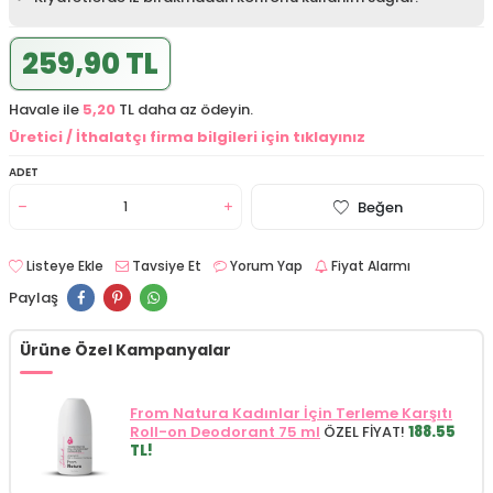
259,90 TL
Havale ile
5,20
TL daha az ödeyin.
Üretici / İthalatçı firma bilgileri için tıklayınız
ADET
Beğen
Listeye Ekle
Tavsiye Et
Yorum Yap
Fiyat Alarmı
Paylaş
Ürüne Özel Kampanyalar
From Natura Kadınlar İçin Terleme Karşıtı
Roll-on Deodorant 75 ml
ÖZEL FİYAT!
188.55
TL!