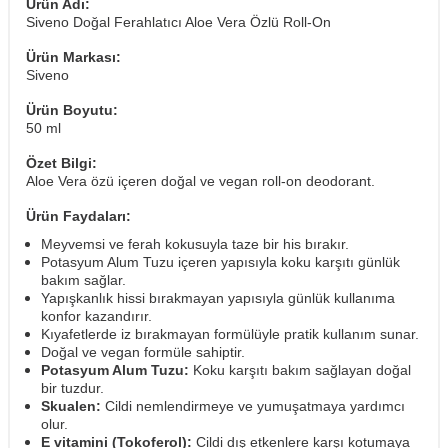
Ürün Adı:
Siveno Doğal Ferahlatıcı Aloe Vera Özlü Roll-On
Ürün Markası:
Siveno
Ürün Boyutu:
50 ml
Özet Bilgi:
Aloe Vera özü içeren doğal ve vegan roll-on deodorant.
Ürün Faydaları:
Meyvemsi ve ferah kokusuyla taze bir his bırakır.
Potasyum Alum Tuzu içeren yapısıyla koku karşıtı günlük
bakım sağlar.
Yapışkanlık hissi bırakmayan yapısıyla günlük kullanıma
konfor kazandırır.
Kıyafetlerde iz bırakmayan formülüyle pratik kullanım sunar.
Doğal ve vegan formüle sahiptir.
Potasyum Alum Tuzu:
Koku karşıtı bakım sağlayan doğal
bir tuzdur.
Skualen:
Cildi nemlendirmeye ve yumuşatmaya yardımcı
olur.
E vitamini (Tokoferol):
Cildi dış etkenlere karşı kotumaya