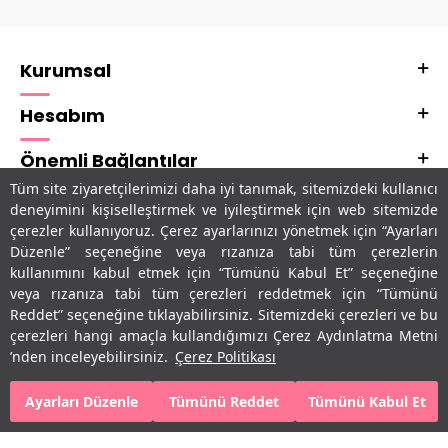
Kurumsal
Hesabım
Önemli Bağlantılar
Tüm site ziyaretçilerimizi daha iyi tanımak, sitemizdeki kullanıcı
Adres & İletişim
deneyimini kişiselleştirmek ve iyileştirmek için web sitemizde
çerezler kullanıyoruz. Çerez ayarlarınızı yönetmek için “Ayarları
Uygulamalarımız
Düzenle” seçeneğine veya rızanıza tabi tüm çerezlerin
kullanımını kabul etmek için “Tümünü Kabul Et” seçeneğine
veya rızanıza tabi tüm çerezleri reddetmek için “Tümünü
Reddet” seçeneğine tıklayabilirsiniz. Sitemizdeki çerezleri ve bu
çerezleri hangi amaçla kullandığımızı Çerez Aydınlatma Metni
’nden inceleyebilirsiniz.
Çerez Politikası
Ayarları Düzenle
Tümünü Reddet
Tümünü Kabul Et
SEPETE EKLE
HEMEN AL
T
-Soft
E-Ticaret
Sistemleriyle Hazırlanmıştır.