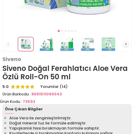
Siveno
Siveno Doğal Ferahlatıcı Aloe Vera
Özlü Roll-On 50 ml
5.0
Yorumlar (14)
Ürün Barkodu :
8681511099343
Ürün Kodu :
73592
Öne Çıkan Bilgiler
Aloe Vera ile zenginleştirilmiştir.
Doğal mineral tuz ile formüle edilmiştir.
Yapışkanlık hissi bırakmayan formüle sahiptir.
Kıyafetlerde iz bırakmadan konforlu kullanım sağlar.