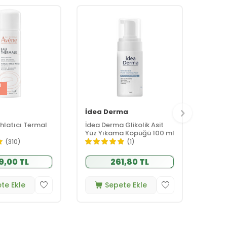
i
İdea Derma
hlatıcı Termal
İdea Derma Glikolik Asit
Yüz Yıkama Köpüğü 100 ml
(310)
(1)
9,00 TL
261,80 TL
te Ekle
Sepete Ekle