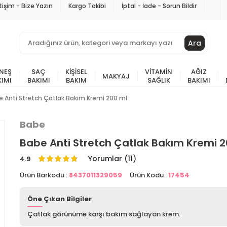
etişim - Bize Yazın
Kargo Takibi
İptal - İade - Sorun Bildir
Ara
NEŞ
SAÇ
KIŞISEL
VITAMIN
AĞIZ
MAKYAJ
KIMI
BAKIMI
BAKIM
SAĞLIK
BAKIMI
 Anti Stretch Çatlak Bakım Kremi 200 ml
Babe
Babe Anti Stretch Çatlak Bakım Kremi 
Yorumlar (11)
4.9
Ürün Barkodu :
8437011329059
Ürün Kodu :
17454
Öne Çıkan Bilgiler
Çatlak görünüme karşı bakım sağlayan krem.