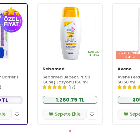
KARGO
Avene
Yetkil
BEDAVA
Satıcı
Sebamed
Avene
Barrier 1-
Sebamed Bebek SPF 50
Avene Fera
l
Güneş Losyonu 150 ml
Su 50 ml
)
(17)
1.260,79 TL
30
 TL
kle
Sepete Ekle
Sepe