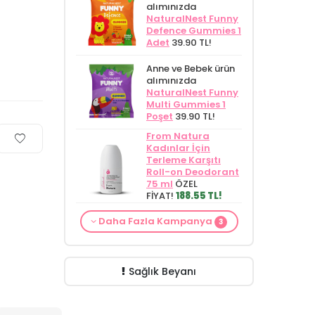
alımınızda
NaturalNest Funny
Defence Gummies 1
Adet
39.90 TL!
Anne ve Bebek ürün
alımınızda
NaturalNest Funny
Multi Gummies 1
Poşet
39.90 TL!
From Natura
Kadınlar İçin
Terleme Karşıtı
Roll-on Deodorant
75 ml
ÖZEL
FİYAT!
188.55 TL!
Alls Biocosmetics
Çatlak Karşıtı Bakım
Daha Fazla Kampanya
Organik Anti
ürünü siparişinizde
3
Anne ve Bebek bakımı
Stretch Mark
EasyMom Omega 3
siparişlerinizde
CARINE
Çatlak Önlemeye
Folik Asit ve Kolin
Bebek Yıkama Jeli
Yardımcı Jel 350
İçeren Takviye
400 ml
129.90 TL!
ml
ÖZEL FİYAT
Edici Gıda 30 Adet
Sağlık Beyanı
399.90 TL!
499.90 TL!