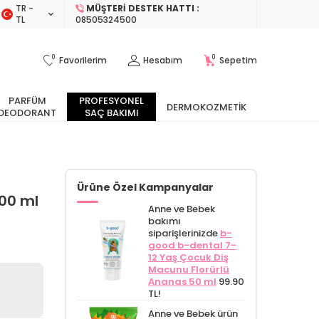
TR −
MÜŞTERI DESTEK HATTI :
TL
08505324500
0
0
Favorilerim
Hesabım
Sepetim
PARFÜM
PROFESYONEL
DERMOKOZMETIK
DEODORANT
SAÇ BAKIMI
Ürüne Özel Kampanyalar
200 ml
Anne ve Bebek
bakımı
siparişlerinizde
b-
good b-dental 7-
12 Yaş Çocuk Diş
Macunu Florürlü
Ananas 50 ml
99.90
TL!
Anne ve Bebek ürün