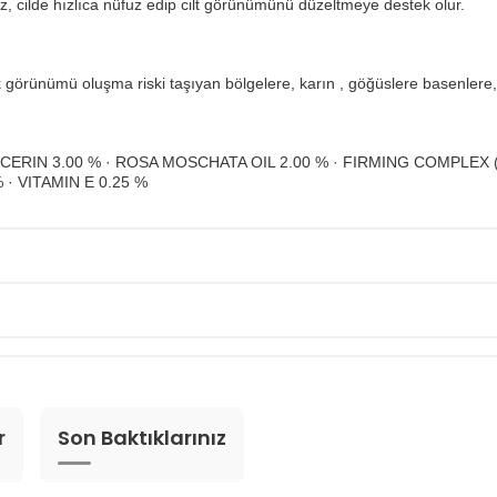
z, cilde hızlıca nüfuz edip cilt görünümünü düzeltmeye destek olur.
k görünümü oluşma riski taşıyan bölgelere, karın , göğüslere basenler
 GLYCERIN 3.00 % · ROSA MOSCHATA OIL 2.00 % · FIRMING COMPLE
· VITAMIN E 0.25 %
r
Son Baktıklarınız