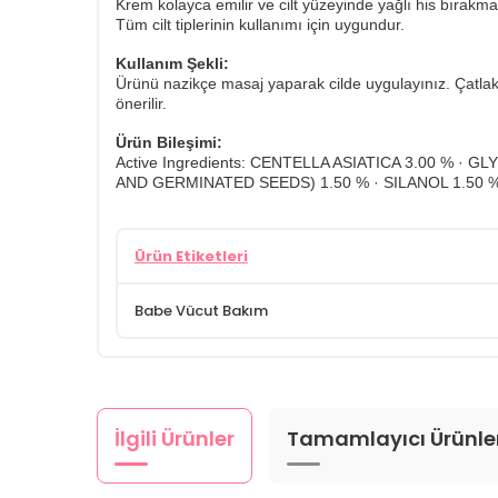
Krem kolayca emilir ve cilt yüzeyinde yağlı his bırakma
Tüm cilt tiplerinin kullanımı için uygundur.
Kullanım Şekli:
Ürünü nazikçe masaj yaparak cilde uygulayınız. Çatla
önerilir.
Ürün Bileşimi:
Active Ingredients: CENTELLA ASIATICA 3.00 % ·
AND GERMINATED SEEDS) 1.50 % · SILANOL 1.50 % 
Ürün Etiketleri
Babe Vücut Bakım
İlgili Ürünler
Tamamlayıcı Ürünle