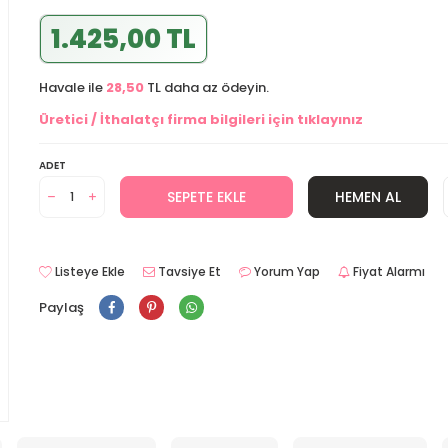
1.425,00 TL
Havale ile
28,50
TL daha az ödeyin.
Üretici / İthalatçı firma bilgileri için tıklayınız
ADET
SEPETE EKLE
HEMEN AL
Listeye Ekle
Tavsiye Et
Yorum Yap
Fiyat Alarmı
Paylaş