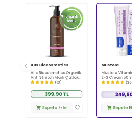
Alls Biocosmetics
Mustela
Alls Biocosmetics Organik
Mustela Vitamin 
Anti Stretch Mark Çatlak
2-3 Cream 50m
Önlemeye Yardımcı Jel
(10)
(36
350 ml
399,90 TL
249,90
Sepete Ekle
Sepete E