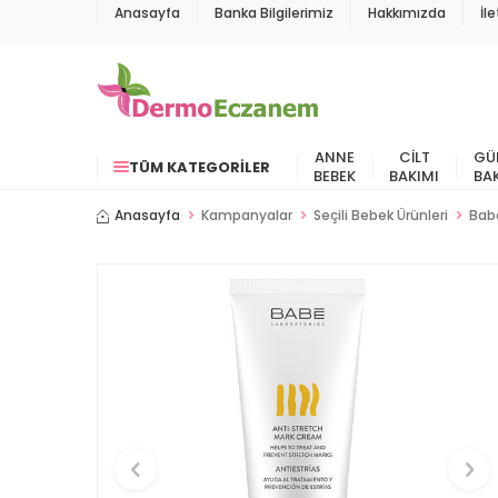
Anasayfa
Banka Bilgilerimiz
Hakkımızda
İl
ANNE
CILT
GÜ
TÜM KATEGORILER
BEBEK
BAKIMI
BA
Anasayfa
Kampanyalar
Seçili Bebek Ürünleri
Babe