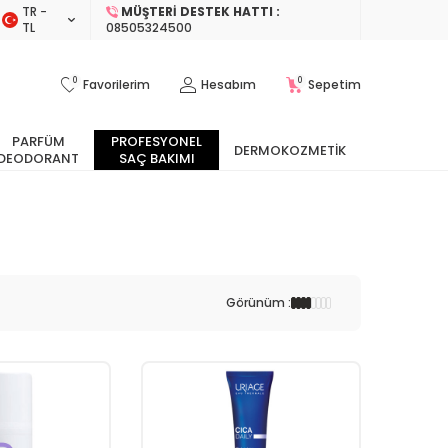
TR −
MÜŞTERI DESTEK HATTI :
TL
08505324500
0
0
Favorilerim
Hesabım
Sepetim
PARFÜM
PROFESYONEL
DERMOKOZMETIK
DEODORANT
SAÇ BAKIMI
Görünüm :