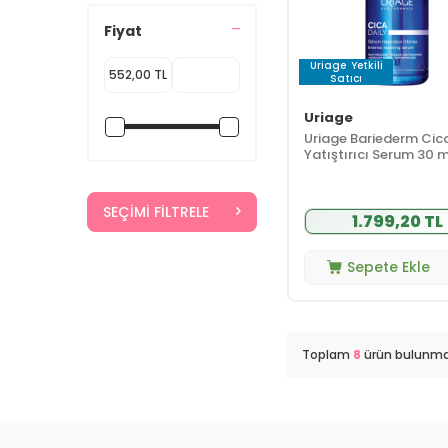
Fiyat
Uriage
Yetkili
Satıcı
Uriage
Uriage Bariederm Cica
Yatıştırıcı Serum 30 m
SEÇIMI FILTRELE
1.799,20 TL
Sepete Ekle
Toplam
8
ürün bulunma