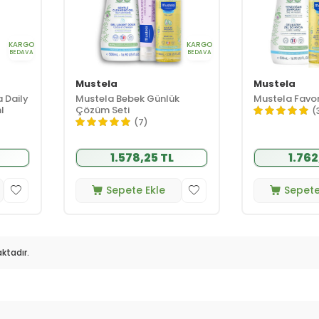
KARGO
KARGO
BEDAVA
BEDAVA
Mustela
Mustela
 Daily
Mustela Bebek Günlük
Mustela Favori
l
Çözüm Seti
(
(7)
1.578,25 TL
1.762
Sepete Ekle
Sepete
ktadır.