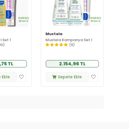
KARGO
KARGO
BEDAVA
BEDAVA
Mustela
 Set 1
Mustela Kampanya Set 1
30)
(9)
,75 TL
2.154,96 TL
 Ekle
Sepete Ekle