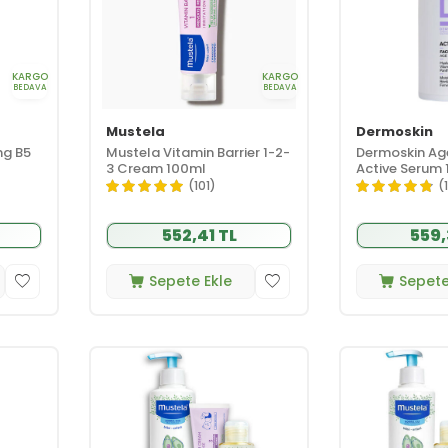
KARGO
KARGO
BEDAVA
BEDAVA
Mustela
Dermoskin
ng B5
Mustela Vitamin Barrier 1-2-
Dermoskin Ag
3 Cream 100ml
Active Serum 
(101)
(
552,41 TL
559,
Sepete Ekle
Sepete