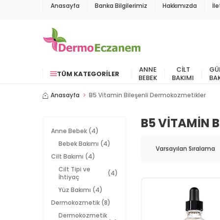
Anasayfa
Banka Bilgilerimiz
Hakkımızda
İl
ANNE
CILT
GÜ
TÜM KATEGORILER
BEBEK
BAKIMI
BA
Anasayfa
B5 Vitamin Bileşenli Dermokozmetikler
B5 VITAMIN 
Anne Bebek
(4)
Bebek Bakımı
(4)
Cilt Bakımı
(4)
Cilt Tipi ve
(4)
İhtiyaç
Yüz Bakımı
(4)
Dermokozmetik
(8)
Dermokozmetik