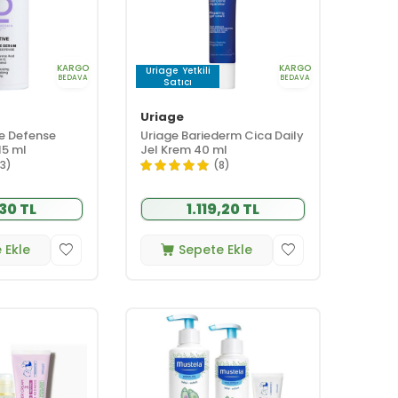
KARGO
KARGO
Uriage
Yetkili
BEDAVA
BEDAVA
Satıcı
Uriage
e Defense
Uriage Bariederm Cica Daily
15 ml
Jel Krem 40 ml
13)
(8)
30 TL
1.119,20 TL
 Ekle
Sepete Ekle