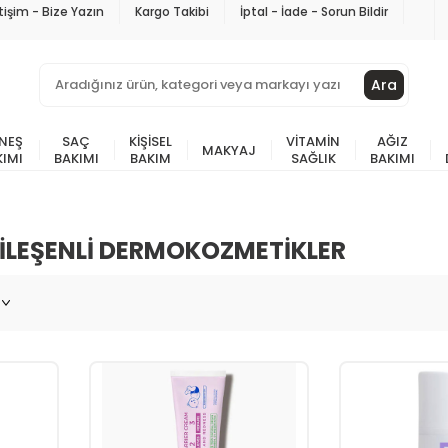
etişim - Bize Yazın
Kargo Takibi
İptal - İade - Sorun Bildir
Ara
NEŞ
SAÇ
KIŞISEL
VITAMIN
AĞIZ
MAKYAJ
KIMI
BAKIMI
BAKIM
SAĞLIK
BAKIMI
BILEŞENLI DERMOKOZMETIKLER