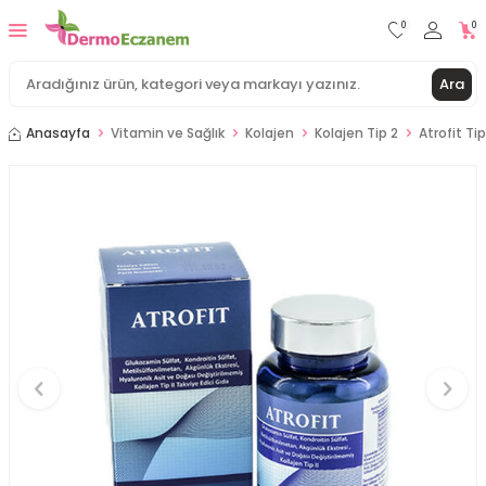
0
0
Ara
Anasayfa
Vitamin ve Sağlık
Kolajen
Kolajen Tip 2
Atrofit Ti