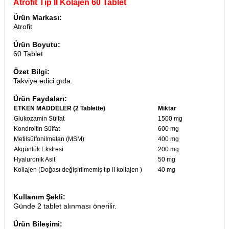
Atrofit Tip II Kolajen 60 Tablet
Ürün Markası:
Atrofit
Ürün Boyutu:
60 Tablet
Özet Bilgi:
Takviye edici gıda.
Ürün Faydaları:
ETKEN MADDELER (2 Tablette)
Miktar
Glukozamin Sülfat
1500 mg
Kondroitin Sülfat
600 mg
Metilsülfonilmetan (MSM)
400 mg
Akgünlük Ekstresi
200 mg
Hyaluronik Asit
50 mg
Kollajen (Doğası değişirilmemiş tıp II kollajen )
40 mg
Kullanım Şekli:
Günde 2 tablet alınması önerilir.
Ürün Bileşimi: