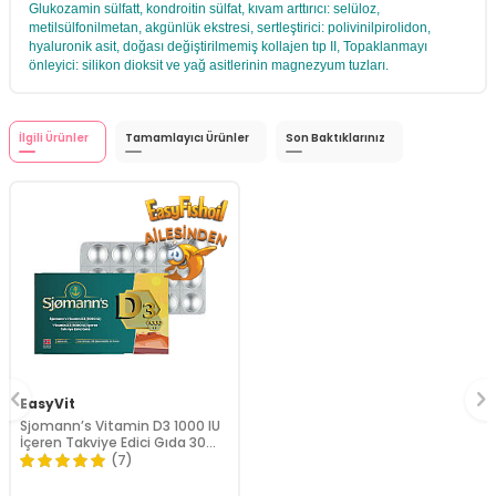
Glukozamin sülfatt, kondroitin sülfat, kıvam arttırıcı: selüloz,
metilsülfonilmetan, akgünlük ekstresi, sertleştirici: polivinilpirolidon,
hyaluronik asit, doğası değiştirilmemiş kollajen tıp II, Topaklanmayı
önleyici: silikon dioksit ve yağ asitlerinin magnezyum tuzları.
İlgili Ürünler
Tamamlayıcı Ürünler
Son Baktıklarınız
EasyVit
Sjomann’s Vitamin D3 1000 IU
İçeren Takviye Edici Gıda 30
Adet Çiğnenebilir Jel Form
(7)