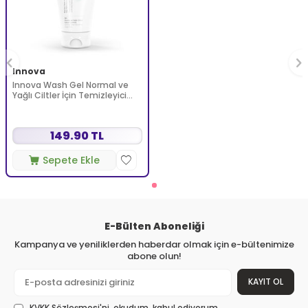
Innova
Innova Wash Gel Normal ve
Yağlı Ciltler İçin Temizleyici
Köpüren Jel 150 ml
149.90 TL
Sepete Ekle
E-Bülten Aboneliği
Kampanya ve yeniliklerden haberdar olmak için e-bültenimize
abone olun!
KAYIT OL
KVKK Sözleşmesi'ni
, okudum, kabul ediyorum.