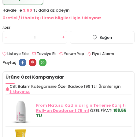
Havale ile
3,60
TL daha az ödeyin.
Üretici / İthalatçı firma bilgileri için tıklayınız
ADET
Beğen
Listeye Ekle
Tavsiye Et
Yorum Yap
Fiyat Alarmı
Paylaş
Ürüne Özel Kampanyalar
Cilt Bakım Kategorisine Özel Sadece 199 TL !
Ürünler için
tıklayınız.
From Natura Kadınlar İçin Terleme Karşıtı
Roll-on Deodorant 75 ml
ÖZEL FİYAT!
188.55
TL!