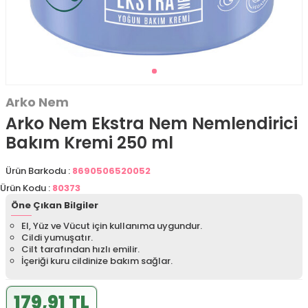
Arko Nem
Arko Nem Ekstra Nem Nemlendirici
Bakım Kremi 250 ml
Ürün Barkodu :
8690506520052
Ürün Kodu :
80373
Öne Çıkan Bilgiler
El, Yüz ve Vücut için kullanıma uygundur.
Cildi yumuşatır.
Cilt tarafından hızlı emilir.
İçeriği kuru cildinize bakım sağlar.
179,91 TL