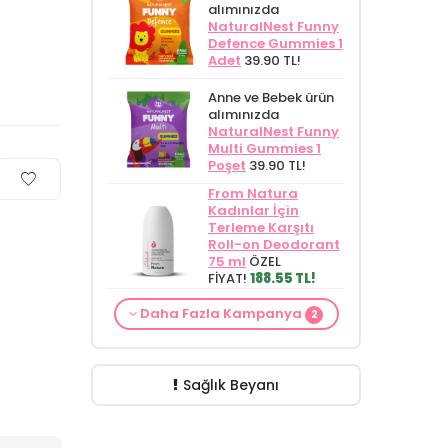
alımınızda
NaturalNest Funny
Defence Gummies 1
Adet
39.90 TL!
Anne ve Bebek ürün
alımınızda
NaturalNest Funny
Multi Gummies 1
Poşet
39.90 TL!
From Natura
Kadınlar İçin
Terleme Karşıtı
Roll-on Deodorant
75 ml
ÖZEL
FİYAT!
188.55 TL!
Alls Biocosmetics
Daha Fazla Kampanya
Organik Anti
2
Anne ve Bebek bakımı
Stretch Mark
siparişlerinizde
CARINE
Çatlak Önlemeye
Bebek Yıkama Jeli
Yardımcı Jel 350
400 ml
129.90 TL!
ml
ÖZEL FİYAT
Sağlık Beyanı
399.90 TL!