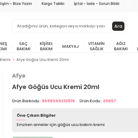
etişim - Bize Yazın
Kargo Takibi
İptal - İade - Sorun Bildir
Ara
NEŞ
SAÇ
KIŞISEL
VITAMIN
AĞIZ
MAKYAJ
KIMI
BAKIMI
BAKIM
SAĞLIK
BAKIMI
Kremi
Afye Göğüs Ucu Kremi 20ml
Afye
Afye Göğüs Ucu Kremi 20ml
Ürün Barkodu :
8699349210519
Ürün Kodu :
20657
Öne Çıkan Bilgiler
Emziren anneler için göğüs ucu bakım kremi