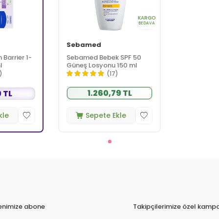
KARGO
BEDAVA
Sebamed
Barrier 1-
Sebamed Bebek SPF 50
l
Güneş Losyonu 150 ml
)
(17)
1.260,79 TL
 TL
kle
Sepete Ekle
tenimize abone
Takipçilerimize özel kampa