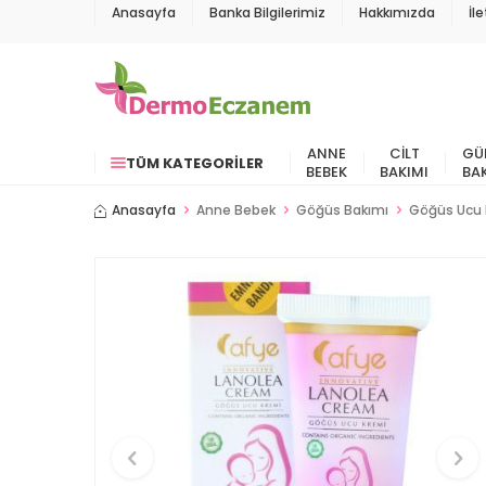
Anasayfa
Banka Bilgilerimiz
Hakkımızda
İl
ANNE
CILT
GÜ
TÜM KATEGORILER
BEBEK
BAKIMI
BA
Anasayfa
Anne Bebek
Göğüs Bakımı
Göğüs Ucu 