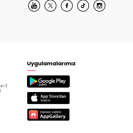
Uygulamalarımız
si 3
/