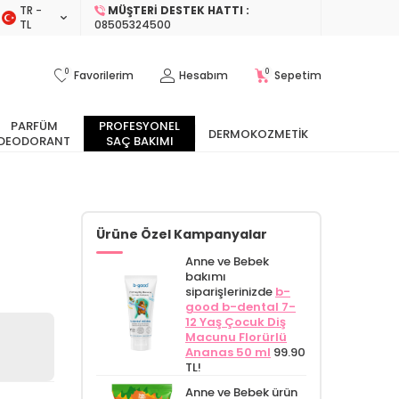
TR −
MÜŞTERI DESTEK HATTI :
TL
08505324500
0
0
Favorilerim
Hesabım
Sepetim
PARFÜM
PROFESYONEL
DERMOKOZMETIK
DEODORANT
SAÇ BAKIMI
Ürüne Özel Kampanyalar
Anne ve Bebek
bakımı
siparişlerinizde
b-
good b-dental 7-
12 Yaş Çocuk Diş
Macunu Florürlü
Ananas 50 ml
99.90
TL!
Anne ve Bebek ürün