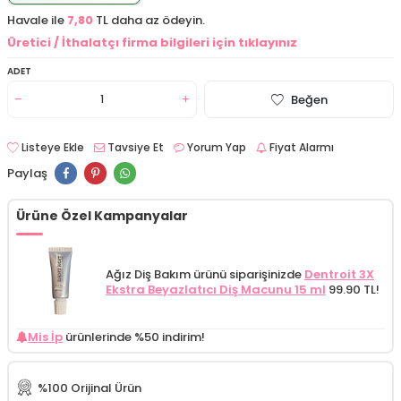
Havale ile
7,80
TL daha az ödeyin.
Üretici / İthalatçı firma bilgileri için tıklayınız
ADET
Beğen
Listeye Ekle
Tavsiye Et
Yorum Yap
Fiyat Alarmı
Paylaş
Ürüne Özel Kampanyalar
Ağız Diş Bakım ürünü siparişinizde
Dentroit 3X
Ekstra Beyazlatıcı Diş Macunu 15 ml
99.90 TL!
Mis İp
ürünlerinde %50 indirim!
%100 Orijinal Ürün