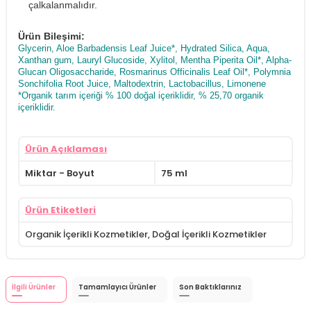
çalkalanmalıdır.
Ürün Bileşimi:
Glycerin, Aloe Barbadensis Leaf Juice*, Hydrated Silica, Aqua,
Xanthan gum, Lauryl Glucoside, Xylitol, Mentha Piperita Oil*, Alpha-
Glucan Oligosaccharide, Rosmarinus Officinalis Leaf Oil*, Polymnia
Sonchifolia Root Juice, Maltodextrin, Lactobacillus, Limonene
*Organik tarım içeriği % 100 doğal içeriklidir, % 25,70 organik
içeriklidir.
Ürün Açıklaması
Miktar - Boyut
75 ml
Ürün Etiketleri
Organik İçerikli Kozmetikler
,
Doğal İçerikli Kozmetikler
İlgili Ürünler
Tamamlayıcı Ürünler
Son Baktıklarınız